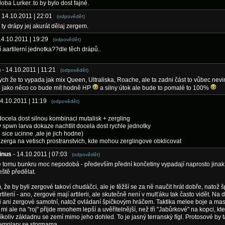
ba Lurker..to by bylo dost fajné.
- 14.10.2011 | 22:01
(odpovědět)
 ty drápy jej akurát dělaj zergem.
14.10.2011 | 19:29
(odpovědět)
aartilerní jednotka??dle těch drápů..
n
- 14.10.2011 | 11:21
(odpovědět)
bych že to vypada jak mix Queen, Ultraliska, Roache, ale ta zadni část to vůbec nev
o jako něco co bude mít hodně HP
a silny útok ale bude to pomalé to 100%
14.10.2011 | 11:19
(odpovědět)
ocela dost silnou kombinaci mutalisk + zergling
y spwn larva dokaze nachtlit docela dost rychle jednotky
 sice ucinne ,ale je jich hodne)
a zerga na vetisch prostranstvich, kde mohou zerglingove obklicovat
inus
- 14.10.2011 | 07:03
(odpovědět)
e tomu bunkru moc nepodobá - především přední končetiny vypadají naprosto jinak,
eště předělat.
 že by byli zergové takoví chudáčci, ale je těžší se za ně naučit hrát dobře, natož 
rtilerií - ano, zergové mají artilerii, ale skutečně není v mulťáku tak často vidět. Na
i ani zergové samotní, natož ovládaní špičkovým hráčem. Taktika melee boje a ma
mi ale na "roj" přijde mnohem lepší a uvěřitelnější, než tři "Jabůrkové" na kopci, kte
číkoliv základnu se zemí mimo jeho dohled. To je jasný terranský fígl. Protosové by 
templary se stormama.