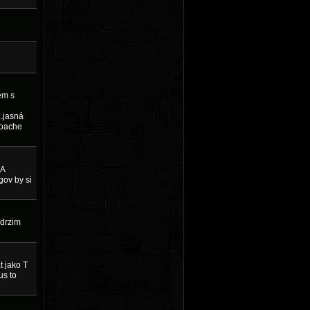
ém s
..jasná
roache
 A
gov by si
udrzim
t jako T
us to