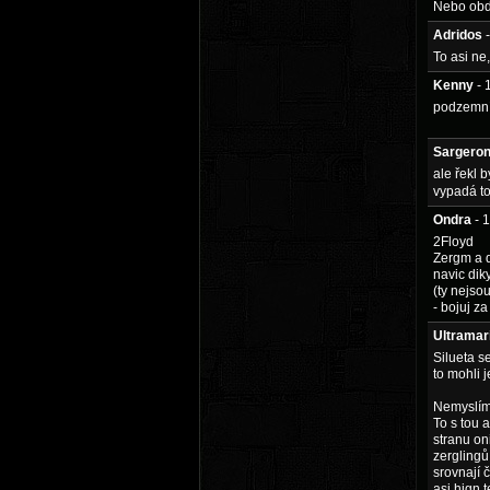
Nebo obdo
Adridos
To asi ne,
Kenny
- 
podzemní 
Sargero
ale řekl 
vypadá t
Ondra
- 
2Floyd
Zergm a d
navic dik
(ty nejsou
- bojuj z
Ultramar
Silueta s
to mohli j
Nemyslím,
To s tou a
stranu on
zerglingů 
srovnají 
asi hign 