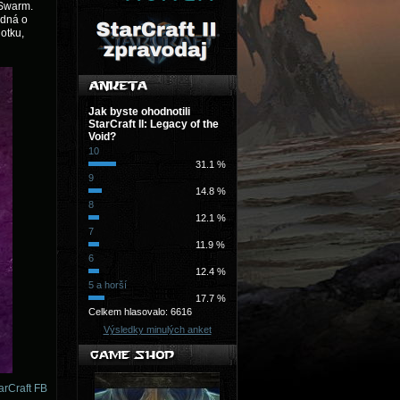
 Swarm.
edná o
otku,
Jak byste ohodnotili
StarCraft II: Legacy of the
Void?
10
31.1 %
9
14.8 %
8
12.1 %
7
11.9 %
6
12.4 %
5 a horší
17.7 %
Celkem hlasovalo: 6616
Výsledky minulých anket
arCraft FB