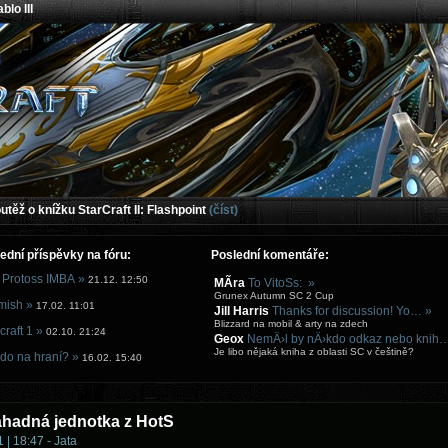
blo III
těž o knížku StarCraft II: Flashpoint
(číst)
ední příspěvky na fóru:
Poslední komentáře:
 Protoss IMBA »
21.12. 12:50
MÃ­ra
To VitoSs: »
Grunex Autumn SC 2 Cup
mish »
17.02. 11:01
Jill Harris
Thanks for discussion! Yo… »
Blizzard na mobil & arty na zdech
craft 1 »
02.10. 21:24
Geox
NemÄ›l by nÄ›kdo odkaz nebo knih
Je libo nějaká kniha z oblasti SC v češtině?
do na hraní? »
16.02. 15:40
áhadná jednotka z HotS
 | 18:47 - Jata