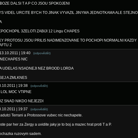
: BOZE DALSI T A P CO JSOU SPOKOJENI
YS VIDEL URCITE BYCH TO JINAK VYVAZIL JINYMA JEDNOTKAMA ALE STEJNO
A
EPOCHOPIL 3ZELOTI ZABIJI 12 Lingu CHAPES
Y PROTOSU JSOU PRILIS NADIMENZOVANE TO POCHOPI NORMALNI KAZDY
AFTU 2
 13.10.2011 | 19:40
(odpovědět)
: NECHAPES NIC
A UDELAS NSADNEJI NEZ BROOD LORDA
EJ A ZMLKNES
3.10.2011 | 19:38
(odpovědět)
: LOL MOC VTIPNE
UZ SNAD NIKDO NEJEZDI
3.10.2011 | 19:37
(odpovědět)
adutci Terrani a Protossove vubec nic nechapete.
ste par her za Zergy a uvidite jaky je to boj a mazec hrat proti T a P.
ochazka ruzovym sadem.