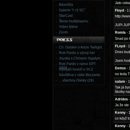
Jato ceka
Básničky
Galerie "I <3 SC"
Floyd
- 1
StarCast
http://w
Škola multiplayeru
JUPI JUP
Video týdne
Zoom
Romla
- 
Snad po H
FLoyd
- 
Ch. Golden o knize Twilight
Dnes bud
Rob Pardo o vývoji her
Joystiq s Chrisem Sigatym
Jsem hodn
Rob Pardo v rámci EPT
2009
Dettox
-
Vývojáři hovoří o SC2
no teda T
Návštěva v sídle Blizzardu
... všechny články (29)
salam
- 
Tak já by
školky na
Adridos
Ja že ste
Kenny
- 
co když t
Kenny
- 