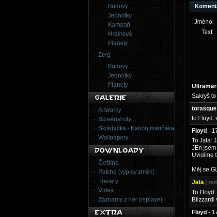
Budovy
Koment
Jednotky
Jméno:
Kampaň
Text:
Hrdinové
Planety
Zerg
Budovy
Jednotky
Planety
Ultramar
Sakryš to
torasque
Artworky
to Floyd:
Screenshoty
Skládačka - Kanón mariňáka
Floyd
- 1
Wallpapery
To Jata: J
JEn jsem 
Uvidíme t
Čeština
Měj se G
Patche (výpisy změn)
Trailery
Jata
[ re
Videa
To Floyd
Záznamy z her (replaye)
Blizzardi 
Floyd
- 1