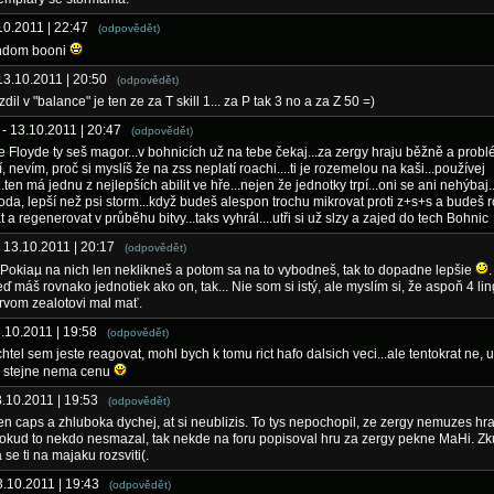
.10.2011 | 22:47
(odpovědět)
andom booni
 13.10.2011 | 20:50
(odpovědět)
zdil v "balance" je ten ze za T skill 1... za P tak 3 no a za Z 50 =)
- 13.10.2011 | 20:47
(odpovědět)
le Floyde ty seš magor...v bohnicích už na tebe čekaj...za zergy hraju běžně a probl
 nevím, proč si myslíš že na zss neplatí roachi....ti je rozemelou na kaši...používej
..ten má jednu z nejlepších abilit ve hře...nejen že jednotky trpí...oni se ani nehýbaj.
da, lepší než psi storm...když budeš alespon trochu mikrovat proti z+s+s a budeš 
 a regenerovat v průběhu bitvy...taks vyhrál....utři si už slzy a zajed do tech Bohnic
- 13.10.2011 | 20:17
(odpovědět)
 Pokiaµ na nich len neklikneš a potom sa na to vybodneš, tak to dopadne lepšie
.
ď máš rovnako jednotiek ako on, tak... Nie som si istý, ale myslím si, že aspoň 4 lin
prvom zealotovi mal mať.
3.10.2011 | 19:58
(odpovědět)
 chtel sem jeste reagovat, mohl bych k tomu rict hafo dalsich veci...ale tentokrat ne, 
o stejne nema cenu
3.10.2011 | 19:53
(odpovědět)
ten caps a zhluboka dychej, at si neublizis. To tys nepochopil, ze zergy nemuzes hra
okud to nekdo nesmazal, tak nekde na foru popisoval hru za zergy pekne MaHi. Zk
 se ti na majaku rozsviti(.
3.10.2011 | 19:43
(odpovědět)