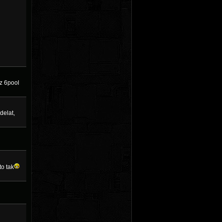
ez 6pool
delat,
to tak