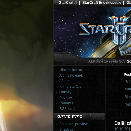
StarCraft II
|
StarCraft Encyklopedie
|
Dia
Aktuálně ze světa SC:
Sou
Hlavní stránka
Posl
Archiv novinek
Fórum
PvT
Knihy StarCraft
skir
Odkazy
Star
Povídky
Redakce
Něk
RSS kanál
Další z
Battle.net preview
10.10.2011
BlizzCast