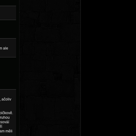
im ale
 ačoliv
špičkově.
 druhou
ssováí
ří
tam měli