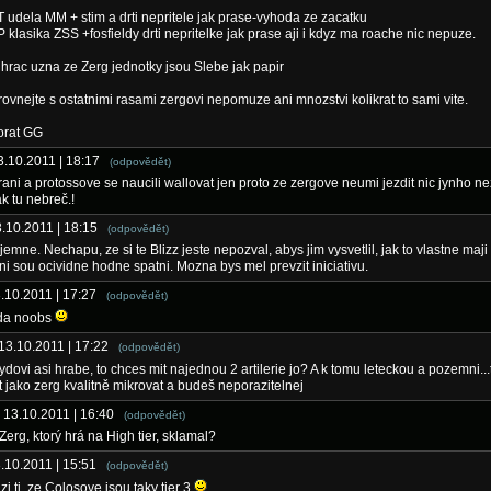
T udela MM + stim a drti nepritele jak prase-vyhoda ze zacatku
P klasika ZSS +fosfieldy drti nepritelke jak prase aji i kdyz ma roache nic nepuze.
hrac uzna ze Zerg jednotky jsou Slebe jak papir
rovnejte s ostatnimi rasami zergovi nepomuze ani mnozstvi kolikrat to sami vite.
orat GG
13.10.2011 | 18:17
(odpovědět)
rrani a protossove se naucili wallovat jen proto ze zergove neumi jezdit nic jynho n
ak tu nebreč.!
3.10.2011 | 18:15
(odpovědět)
emne. Nechapu, ze si te Blizz jeste nepozval, abys jim vysvetlil, jak to vlastne maji 
ni sou ocividne hodne spatni. Mozna bys mel prevzit iniciativu.
3.10.2011 | 17:27
(odpovědět)
da noobs
 13.10.2011 | 17:22
(odpovědět)
ydovi asi hrabe, to chces mit najednou 2 artilerie jo? A k tomu leteckou a pozemni...
t jako zerg kvalitně mikrovat a budeš neporazitelnej
- 13.10.2011 | 16:40
(odpovědět)
e Zerg, ktorý hrá na High tier, sklamal?
3.10.2011 | 15:51
(odpovědět)
zi ti, ze Colosove jsou taky tier 3