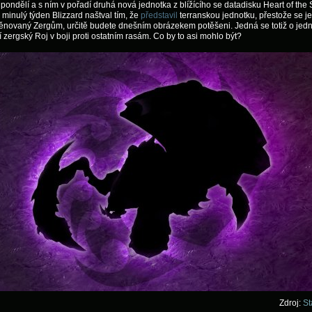
í pondělí a s ním v pořadí druhá nová jednotka z blížícího se datadisku Heart of the
minulý týden Blizzard naštval tím, že
představil
terranskou jednotku, přestože se j
ěnovaný Zergům, určitě budete dnešním obrázekem potěšeni. Jedná se totiž o jedn
lí zergský Roj v boji proti ostatním rasám. Co by to asi mohlo být?
Zdroj:
St