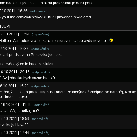
me naa dalsi jednotku tentokrat protosskou je dalsi pondeli
7.10.2011 | 16:36
(odpovědět)
ww.youtube.com/watch?v=VRCK6nPjiko&feature=related
I JUPI
17.10.2011 | 11:44
(odpovědět)
ellion-Marauderovi a Lurkero-Infestorovi něco opravdu nového...
17.10.2011 | 10:33
(odpovědět)
e asi predstavena Protosska jednotka
e zvědavý co to bude za siuletu
 16.10.2011 | 20:15
(odpovědět)
1 AA jednotku bych vazne bral xD
16.10.2011 | 15:21
(odpovědět)
ch řek, že je to upgradlej ling s baťohem, ze kterýho až chcípne, se naroděj, 4 malý
př. broodlingové.
- 16.10.2011 | 11:19
(odpovědět)
 chceli AA jednotku, nie?
15.10.2011 | 18:59
(odpovědět)
o velké je hlava??
15.10.2011 | 17:46
(odpovědět)