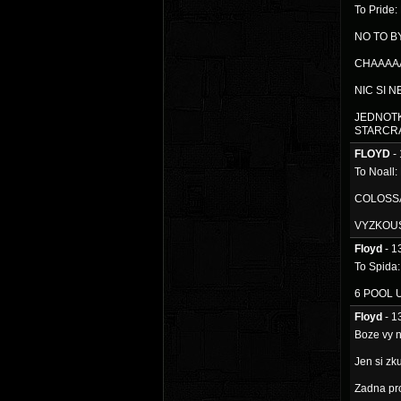
To Pride
NO TO B
CHAAAA
NIC SI N
JEDNOTK
STARCR
FLOYD
-
To Noall
COLOSS
VYZKOUS
Floyd
- 1
To Spida
6 POOL 
Floyd
- 1
Boze vy n
Jen si zku
Zadna pr