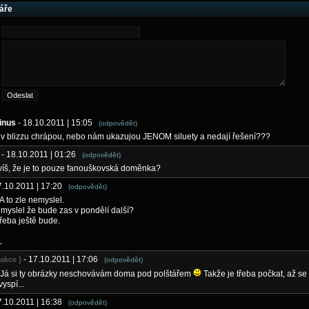
áře
inus
- 18.10.2011 | 15:05
(odpovědět)
 v blizzu chrápou, nebo nám ukazujou JENOM siluety a nedají řešení???
- 18.10.2011 | 01:26
(odpovědět)
 víš, že je to pouze fanouškovská doměnka?
7.10.2011 | 17:20
(odpovědět)
A to zle nemyslel.
myslel že bude zas v pondělí další?
řeba ještě bude.
L
- 17.10.2011 | 17:06
dakce ]
(odpovědět)
: Já si ty obrázky neschovávám doma pod polštářem
Takže je třeba počkat, až s
vyspí...
7.10.2011 | 16:38
(odpovědět)