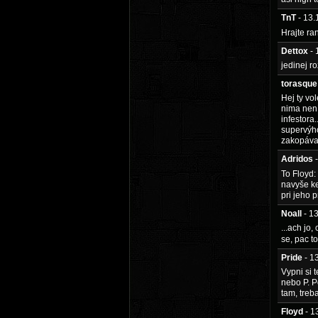
TnT
- 13
Hrajte r
Dettox
-
jedinej ro
torasque
Hej ty vo
nima není,
infestora.
supervýho
zakopávat
Adridos
To Floyd:
navyše ke
pri jeho 
Noall
- 1
...ach jo,
se, pac t
Pride
- 1
Vypni si 
nebo P. P
tam, treba
Floyd
- 1