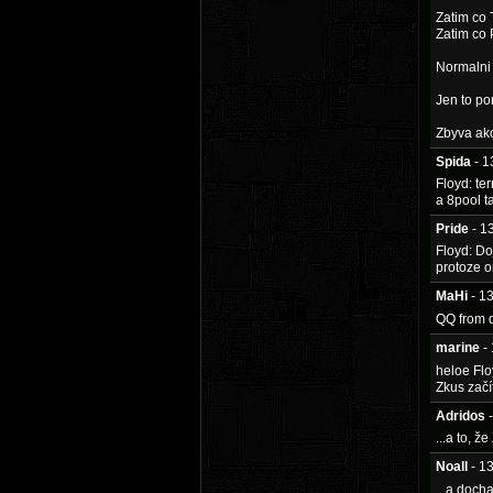
Zatim co 
Zatim co 
Normalni 
Jen to po
Zbyva ak
Spida
- 
Floyd: te
a 8pool t
Pride
- 1
Floyd: Doj
protoze o
MaHi
- 1
QQ from 
marine
-
heloe Flo
Zkus začí
Adridos
...a to, ž
Noall
- 1
...a docha