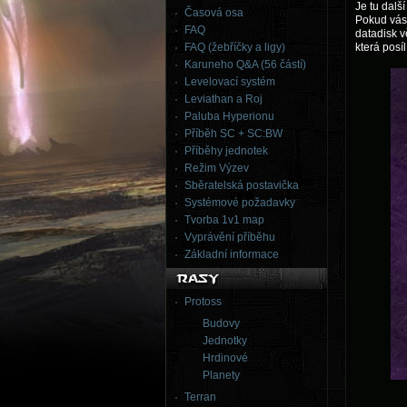
Je tu dalš
Časová osa
Pokud vás 
FAQ
datadisk v
FAQ (žebříčky a ligy)
která posí
Karuneho Q&A (56 částí)
Levelovací systém
Leviathan a Roj
Paluba Hyperionu
Příběh SC + SC:BW
Příběhy jednotek
Režim Výzev
Sběratelská postavička
Systémové požadavky
Tvorba 1v1 map
Vyprávění příběhu
Základní informace
Protoss
Budovy
Jednotky
Hrdinové
Planety
Terran