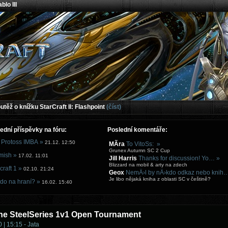
blo III
těž o knížku StarCraft II: Flashpoint
(číst)
ední příspěvky na fóru:
Poslední komentáře:
 Protoss IMBA »
21.12. 12:50
MÃ­ra
To VitoSs: »
Grunex Autumn SC 2 Cup
mish »
17.02. 11:01
Jill Harris
Thanks for discussion! Yo… »
Blizzard na mobil & arty na zdech
craft 1 »
02.10. 21:24
Geox
NemÄ›l by nÄ›kdo odkaz nebo knih
Je libo nějaká kniha z oblasti SC v češtině?
do na hraní? »
16.02. 15:40
ne SteelSeries 1v1 Open Tournament
 | 15:15 - Jata