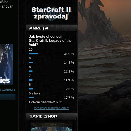
lšího
plánován
Jak byste ohodnotili
StarCraft II: Legacy of the
Void?
10
31.0 %
9
14.8 %
8
12.1 %
7
11.9 %
6
12.5 %
ayzone.cz
5 a horší
17.7 %
Celkem hlasovalo: 6631
Výsledky minulých anket