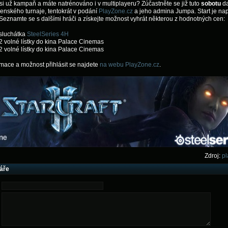
e si už kampaň a máte natrénováno i v multiplayeru? Zúčastněte se již tuto
sobotu
da
enského turnaje, tentokrát v podání
PlayZone.cz
a jeho admina Jumpa. Start je na
 Seznamte se s dalšími hráči a získejte možnost vyhrát některou z hodnotných cen:
sluchátka
SteelSeries 4H
2 volné lístky do kina Palace Cinemas
2 volné lístky do kina Palace Cinemas
rmace a možnost přihlásit se najdete
na webu PlayZone.cz
.
Zdroj:
pl
áře