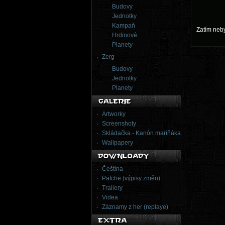
Budovy
Jednotky
Kampaň
Zatím neb
Hrdinové
Planety
Zerg
Budovy
Jednotky
Planety
Artworky
Screenshoty
Skládačka - Kanón mariňáka
Wallpapery
Čeština
Patche (výpisy změn)
Trailery
Videa
Záznamy z her (replaye)