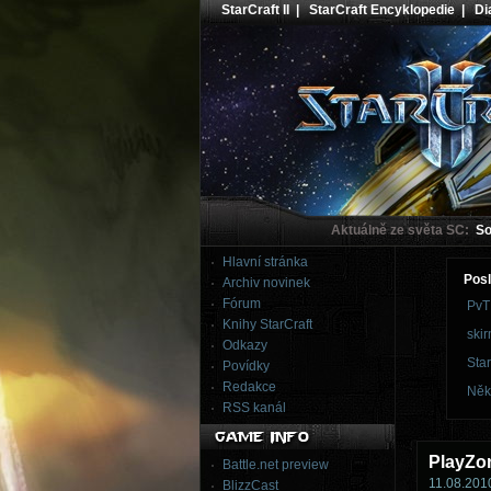
StarCraft II
|
StarCraft Encyklopedie
|
Dia
Aktuálně ze světa SC:
Sou
Hlavní stránka
Posl
Archiv novinek
Fórum
PvT
Knihy StarCraft
skir
Odkazy
Star
Povídky
Redakce
Něk
RSS kanál
PlayZo
Battle.net preview
11.08.2010
BlizzCast