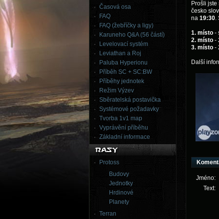
Prošli jst
Časová osa
česko slov
FAQ
na
19:30
.
FAQ (žebříčky a ligy)
1. místo
- 
Karuneho Q&A (56 částí)
2. místo
- 
Levelovací systém
3. místo
- 
Leviathan a Roj
Další info
Paluba Hyperionu
Příběh SC + SC:BW
Příběhy jednotek
Režim Výzev
Sběratelská postavička
Systémové požadavky
Tvorba 1v1 map
Vyprávění příběhu
Základní informace
Protoss
Koment
Budovy
Jméno:
Jednotky
Text:
Hrdinové
Planety
Terran