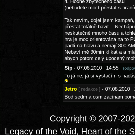
4. Hodně zbytečného času
(nebudete moct přestat s hran
Tak nevím, dojel jsem kampaň, 
přestal totálně bavit... Necháp
neskutečně mnoho času a tohle 
hra je moc orientována na to PG
padlí na hlavu a nemají 300 AM
Nebaví mě 30min klikat a a mlá
abych potom celý upocený mohl
Sip
- 07.08.2010 | 14:55
(odpo
To já ne, já si vystačím s nadá
Jetro
- 07.08.2010 
[ redakce ]
Bod sedm a osm zacinam poma
Copyright © 2007-2026
Legacy of the Void, Heart of the 