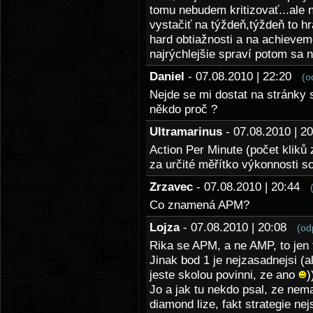
tomu nebudem kritizovať...ale
vystačiť na týždeň,týždeň to h
hard obtiažnosti a na achievem
najrýchlejšie spraví potom sa 
Daniel
- 07.08.2010 | 22:20
(o
Nejde se mi dostat na stránky
někdo proč ?
Ultramarinus
- 07.08.2010 | 
Action Per Minute (počet kliků
za určité měřítko výkonnosti s
Zrzavec
- 07.08.2010 | 20:44
Co znamená APM?
Lojza
- 07.08.2010 | 20:08
(od
Rika se APM, a ne AMP, to jen 
Jinak bod 1 je nejzasadnejsi (al
jeste skolou povinni, ze ano
)
Jo a jak tu nekdo psal, ze ne
diamond lize, fakt strategie n