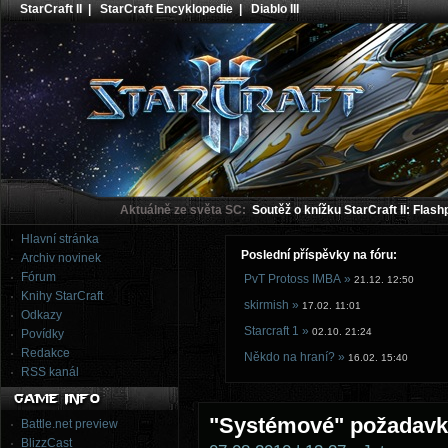
StarCraft II
|
StarCraft Encyklopedie
|
Diablo III
Aktuálně ze světa SC:
Soutěž o knížku StarCraft II: Flash
Hlavní stránka
Poslední příspěvky na fóru:
Archiv novinek
Fórum
PvT Protoss IMBA »
21.12. 12:50
Knihy StarCraft
skirmish »
17.02. 11:01
Odkazy
Starcraft 1 »
02.10. 21:24
Povídky
Redakce
Někdo na hraní? »
16.02. 15:40
RSS kanál
"Systémové" požadavky,
Battle.net preview
BlizzCast