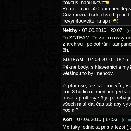
pokousi nabulikovat
Precejen ani 500 apm neni lep
Coz mozna bude duvod, proc to
nevymlouvejte na apm
)
Neithy
- 07.08.2010 | 20:07
(o
To SGTEAM: To za protossy nej
z archivu i po dohrání kampaně
8h.
SGTEAM
- 07.08.2010 | 18:5
Pěkné body, s klavesnici a my
většinou to byli nehody.
Zeptám se, ale na jinou věc, 
pod 8 hodin na medium, jedná 
mise s prottosy? A je potřeba 
všech misí dát čas tak aby výs
hodin ?
Kori
- 07.08.2010 | 17:53
(odp
Me taky jednicka prisla tezsi (