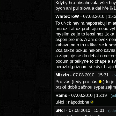
Kdyby hra obsahovala všechny
bych ani půl slova a dal hře 9/
WhiteCroW
- 07.08.2010 | 1
To uNcl: nevim,nepotrebuji mlat
hru uzil at uz prohraju nebo vy
myslim ze je to lepsi nez 1cka 
aspon pro me. A ani clovek nem
zabavu ne o to uklikat se k smr
2ka takze pokud nekoho bavila
a zapojuje se do debat o nece
bodum pritelkyne to chape a sv
nerozbil,priznam si kdyz hraju
Mizzin
- 07.08.2010 | 15:31
(o
Pro vás (tedy pro nás
) tu je 
brzké době začnou sypat zajím
Rams
- 07.08.2010 | 15:19
(od
uNcl : nápodobne
uNcl
- 07.08.2010 | 15:01
(odp