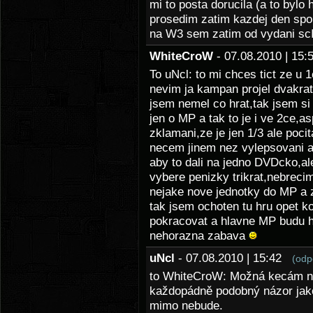
mi to posta dorucila (a to bylo
prosedim zatim kazdej den spo
na W3 sem zatim od vydani sc
WhiteCroW
- 07.08.2010 | 1
To uNcl: to mi chces tict ze u 
nevim ja kampan projel dvakra
jsem nemel co hrat,tak jsem si
jen o MP a tak to je i ve 2ce,
zklamani,ze je jen 1/3 ale poc
necem jinem nez vylepsovani a
aby to dali na jedno DVDcko,al
vybere penizky trikrat,nebrecim
nejake nove jednotky do MP a z
tak jsem ochoten tu hru opet ko
pokracovat a hlavne MP budu h
nehorazna zabava
uNcl
- 07.08.2010 | 15:42
(odp
to WhiteCroW: Možná kecám ne
každopádně podobný názor jako j
mimo nebude.