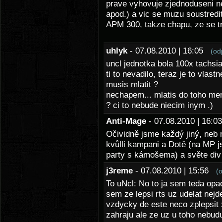
prave vyhovuje zjednoduseni ne
apod.) a vic se muzu soustredi
APM 300, takze chapu, ze se t
uhlyk
- 07.08.2010 | 16:05
(od
uncl jednotka bola 100x tachsia
ti to nevadilo, teraz je to vlastn
musis mlatit ?
nechapem... mlatis do toho mene
? ci to nebude niecim inym .)
Anti-Mage
- 07.08.2010 | 16:
Očividně jsme každý jiný, neb 
kvůlli kampani a Dotě (na MP
party s kámošema) a světe di
j3reme
- 07.08.2010 | 15:56
(
To uNcl: No to ja sem teda opa
sem ze lepsi rts uz udelat nej
vzdycky de este neco zplepsit x
zahraju ale ze uz u toho nebud