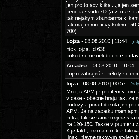
jen pro to aby klikal...ja jen s
neni na skodu xD (a vim ze hra
tak nejakym zbuhdarma klikamni
tak maj mimo bitvy kolem 150-2
700)
Lojza
- 08.08.2010 | 11:44
(od
nick lojza, id 638
pokud si me nekdo chce pridav
Amadeo
- 08.08.2010 | 10:04
Lojzo zahraješ si někdy se mno
lojza
- 08.08.2010 | 00:57
(odp
Mno, s APM je problem v tom, 
v case - obecne hraju tak, ze 
budovy a porad dokola jen prot
APM. Ja na zacatku mam apm 
bitka, tak se samozrejme snazi
na 120-150. Takze v prumeru 
A je fakt , ze mam mikro takov
jinak, hlavne takovym stylem h