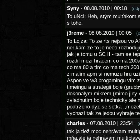
Syny
- 08.08.2010 | 00:18
(od
To uNcl: Heh, stým mulťákom si
s toho.
j3reme
- 08.08.2010 | 00:05
(
To Lojza: To ze rts nejsou vo 
nerikam ze to je neco rozhoduj
jak je tomu u SC II - tam se t
rozdil mezi hracem co ma 200a
co ma 80 a tim co ma tech 200 j
z malim apm si nemuzu hru uzi
Aspon ve w3 progamingu vim ze
timeingu a strategii boje (grubb
dokonalym mikrem (mimo jiny
zvladnutim boje technicky ale n
podtrzeno dyz se setka ,,mozek
vychazi tak ze jedou vyhraje te
charles
- 07.08.2010 | 23:54
(
tak ja tiež moc nehrávam multip
mňa,ale ja nehrávam multiplayer