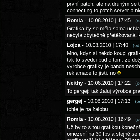
první patch, ale na druhým se t
connecting to patch server a ni
Romla
- 10.08.2010 | 17:45
(o
Grafika by se měla sama uchladi
nebyla zbytečně přetěžovaná, k
Lojza
- 10.08.2010 | 17:40
(od
Mno, kdyz si nekdo koupi grafik
tak to svedci bud o tom, ze dot
vyrobce grafiky je banda nescho
reklamace to jisti, no
Neithy
- 10.08.2010 | 17:22
(o
To gergej: tak žaluj výrobce gra
gergej
- 10.08.2010 | 17:13
(o
tohle je na žalobu
Romla
- 10.08.2010 | 16:49
(o
Už by to s tou grafikou konečn
omezení na 30 fps a stejně se 