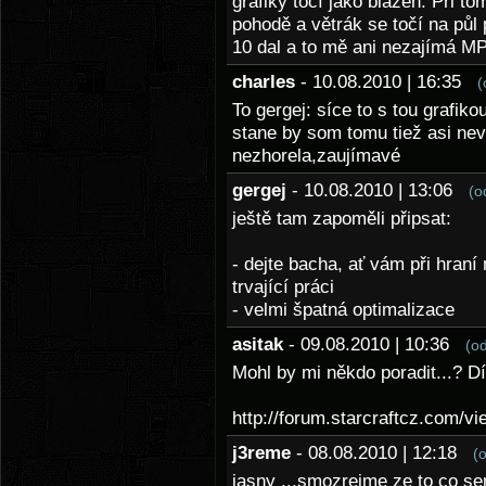
grafiky točí jako blázen. Při to
pohodě a větrák se točí na půl
10 dal a to mě ani nezajímá M
charles
- 10.08.2010 | 16:35
(
To gergej: síce to s tou grafik
stane by som tomu tiež asi neve
nezhorela,zaujímavé
gergej
- 10.08.2010 | 13:06
(o
ještě tam zapoměli připsat:
- dejte bacha, ať vám při hraní 
trvající práci
- velmi špatná optimalizace
asitak
- 09.08.2010 | 10:36
(o
Mohl by mi někdo poradit...? D
http://forum.starcraftcz.com/v
j3reme
- 08.08.2010 | 12:18
(
jasny ...smozrejme ze to co se