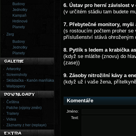
Budovy
6. Ústav pro herní závislost v
Jednotky
(v určitém stádiu tam budete mu
Kampaň
Hrdinové
7. Přebytečné monitory, myši 
Planety
(s rostoucím počtem proher se v
Zerg
příslušenství stává ohroženým
Budovy
Jednotky
8. Pytlík s ledem a krabička a
Planety
(když se mlátíte (znovu) do hlav
(zase))
Artworky
Screenshoty
9. Zásoby nitrožilní kávy a en
Skládačka - Kanón mariňáka
(když už i vaše žena, přítelkyně
Wallpapery
Komentáře
Čeština
Patche (výpisy změn)
Jméno:
Trailery
Text:
Videa
Záznamy z her (replaye)