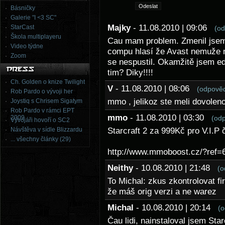
Básničky
Galerie "I <3 SC"
Majky
- 11.08.2010 | 09:06
StarCast
(od
Škola multiplayeru
Cau mam problem. Zmenil jsem v
Video týdne
compu hlasí že Avast nemuže na
Zoom
se nespustil. Okamžitě jsem ed
tim? Diky!!!!
Ch. Golden o knize Twilight
V
- 11.08.2010 | 08:06
(odpověd
Rob Pardo o vývoji her
mmo , jelikoz ste meli dovolen
Joystiq s Chrisem Sigatym
Rob Pardo v rámci EPT
mmo
- 11.08.2010 | 03:30
2009
(od
Vývojáři hovoří o SC2
Návštěva v sídle Blizzardu
Starcraft 2 za 999Kč pro V.I.P
... všechny články (29)
http://www.mmoboost.cz/?ref=
Neithy
- 10.08.2010 | 21:48
(o
To Michal: zkus zkontrolovat fir
že máš orig verzi a ne warez
Michal
- 10.08.2010 | 20:14
(o
Čau lidi, nainstaloval jsem Sta