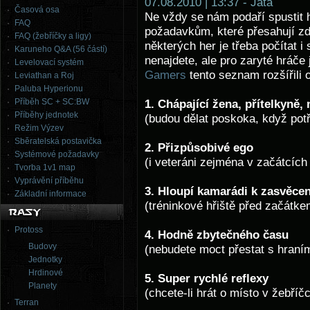
07.08.2010 | 13:37 - Jata
Časová osa
Ne vždy se nám podaří spustit 
FAQ
požadavkům, které přesahují z
FAQ (žebříčky a ligy)
některých her je třeba počítat i
Karuneho Q&A (56 částí)
nenajdete, ale pro zaryté hráče 
Levelovací systém
Gamers
tento seznam rozšířili o
Leviathan a Roj
Paluba Hyperionu
Příběh SC + SC:BW
1. Chápající žena, přítelkyně,
Příběhy jednotek
(budou dělat poskoka, když potř
Režim Výzev
Sběratelská postavička
2. Přizpůsobivé ego
Systémové požadavky
(i veteráni zejména v začátcích
Tvorba 1v1 map
Vyprávění příběhu
3. Hloupí kamarádi k zasvěcen
Základní informace
(tréninkové hřiště před začátke
Protoss
4. Hodně zbytečného času
Budovy
(nebudete moct přestat s hraní
Jednotky
Hrdinové
5. Super rychlé reflexy
Planety
(chcete-li hrát o místo v žebříč
Terran