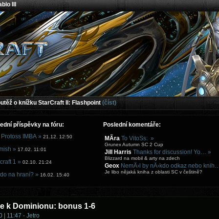
blo III
těž o knížku StarCraft II: Flashpoint
(číst)
ední příspěvky na fóru:
Poslední komentáře:
 Protoss IMBA »
21.12. 12:50
MÃ­ra
To VitoSs: »
Grunex Autumn SC 2 Cup
mish »
17.02. 11:01
Jill Harris
Thanks for discussion! Yo… »
Blizzard na mobil & arty na zdech
craft 1 »
02.10. 21:24
Geox
NemÄ›l by nÄ›kdo odkaz nebo knih
Je libo nějaká kniha z oblasti SC v češtině?
do na hraní? »
16.02. 15:40
se k Dominionu: bonus 1-6
 | 11:47 - Jetro