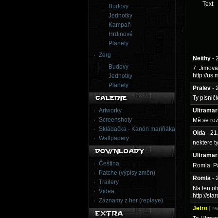
Text:
Budovy
Jednotky
Kampaň
Hrdinové
Planety
Zerg
Neithy
- 
Budovy
7. Jimova
http://us
Jednotky
Planety
Pralev
- 
Ty písnič
Artworky
Ultramar
Screenshoty
Mě se roz
Skládačka - Kanón mariňáka
Olda
- 2
Wallpapery
nektere t
Ultramar
Čeština
Romla: Pa
Patche (výpisy změn)
Romla
- 
Trailery
Na ten o
Videa
http://st
Záznamy z her (replaye)
Jetro
[ r