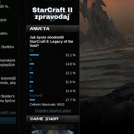
k
 30 %,
vých
ského
Jak byste ohodnotili
StarCraft II: Legacy of the
Void?
i čtvrtého
10
31.1 %
9
orianskými
14.8 %
nejlepších
8
12.1 %
7
 kolonistů
11.9 %
nistu, aby
6
12.4 %
5 a horší
y Bolder's
17.7 %
 na špičce
Celkem hlasovalo: 6610
Výsledky minulých anket
craft2.com