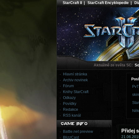
StarCraft II
|
StarCraft Encyklopedie
|
Dia
Aktuálně ze světa SC:
Sou
Hlavní stránka
Posl
Archiv novinek
Fórum
PvT
Knihy StarCraft
skir
Odkazy
Star
Povídky
Redakce
Něk
RSS kanál
Přidej 
Battle.net preview
21.06.2010
BlizzCast