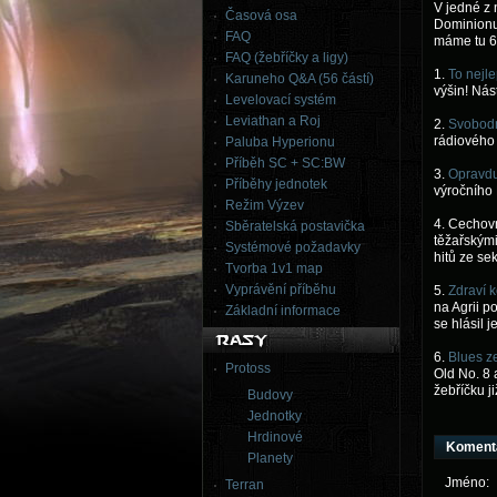
V jedné z
Časová osa
Dominionu
FAQ
máme tu 6
FAQ (žebříčky a ligy)
1.
To nejle
Karuneho Q&A (56 částí)
výšin! Ná
Levelovací systém
Leviathan a Roj
2.
Svobodn
rádiového 
Paluba Hyperionu
Příběh SC + SC:BW
3.
Opravdu 
Příběhy jednotek
výročního 
Režim Výzev
4. Cechov
Sběratelská postavička
těžařskými
Systémové požadavky
hitů ze se
Tvorba 1v1 map
Vyprávění příběhu
5.
Zdraví k
na Agrii p
Základní informace
se hlásil 
6.
Blues z
Protoss
Old No. 8 
žebříčku ji
Budovy
Jednotky
Hrdinové
Koment
Planety
Jméno:
Terran