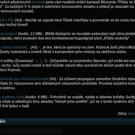
 našich předchozích
novinek
jsme vám nastínili virální kampaň Blizzardu "Přidej se 
!". Za každých 5 % dojde k odemčení bonusového obsahu a jelikož je ukazatel na
 bonusových kousků.
pší z říše
(Art) - Nechte se zapsat mezi říšské mariňáky a povzneste se do zcela no
stup možný ihned!
é vysílání
(Audio, 13 MB) - Øíšští důstojníci se neustále pokoušejí najít zdroj pirát
signálu, který poslední dva dny bombardoval Augustgrad písní „Křídla svobody“.
dobrý hydralisk...
(Art) - ...je ten, který je upečený na uhel. Klobouk dolů před vítěz
Derby hydralisků a hodně štěstí s transportem jeho mrtvoly na oběžnou dráhu.
ní znělky (Download -
1
,
2
,
3
) - Zúčastněte se posledního šílenství, jež zmítá kel-m
 cechy: svůj osobní mobil si teď můžete vytunit díky vyzváněcím tónům podle těch 
ktoru Koprulu.
olonisté jsou šťastní kolonisté
(Art) - Za účelem propagace zdravého životního stylu
ořádá Dr. Hansonová sérii důkladných zdravotních prohlídek. Prosíme každého kolo
jen jednou.
e systému Sara
(Audio, 6 MB) - Pohodlně se usaďte, nalijte si sklenku kořalky Scott
a užijte si uklidňující tóny skladby "Nebyli jsme andělé", jež se v tomto systému drží
ž třetí týden v řadě.
Zdroj:
star
áře