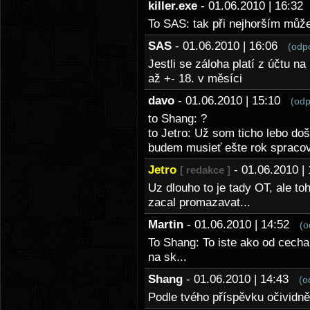
killer.exe
- 01.06.2010 | 16:3
To SAS: tak při nejhorším může
SAS
- 01.06.2010 | 16:06
(odp
Jestli se záloha platí z účtu n
až +- 18. v měsíci
davo
- 01.06.2010 | 15:10
(odp
to Shang: ?
to Jetro: Už som ticho lebo do
budem musieť ešte rok spracov
Jetro
- 01.06.2010 
[ redakce ]
Uz dlouho to je tady OT, ale to
zacal promazavat...
Martin
- 01.06.2010 | 14:52
(o
To Shang: To iste ako od cecha 
na sk...
Shang
- 01.06.2010 | 14:43
(o
Podle tvého příspěvku očividně