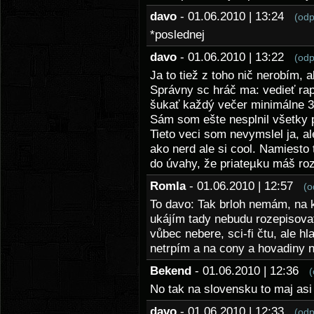
davo
- 01.06.2010 | 13:24
(odp
*poslednej
davo
- 01.06.2010 | 13:22
(odp
Ja to tiež z toho nič nerobím, ab
Správny sc hráč ma: vedieť rapo
šukať každý večer minimálne 3
Sám som ešte nesplnil všetky p
Tieto veci som nevymslel ja, a
ako nerd ale si cool. Namiesto 
do úvahy, že priateµku máš roz
Romla
- 01.06.2010 | 12:57
(o
To davo: Tak brloh nemám, na 
ukájím tady nebudu rozepisova
vůbec nebere, sci-fi čtu, ale h
netrpím a na cony a hovadiny 
Bekend
- 01.06.2010 | 12:36
(
No tak na slovensku to maj as
davo
- 01.06.2010 | 12:33
(odp