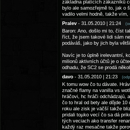
základna platících zákazníků c
bylo ale samozřejmě to, jak o 
vadilo velmi hodně, takže vím,
Pralev
- 31.05.2010 | 21:24
(o
Baron: Ano, došlo mi to, číst t
říct, že jsem takové lidi sám n
podáváš, jako by jich byla větš
Navíc je to úplně irelevantní, k
milionů aktivních účtů je o účt
odhadu, že SC2 se prodá někol
davo
- 31.05.2010 | 21:23
(odp
K tomu wow čo tu dávate. Hráv
značné flamy na vanilla vs wot
hráčovi, hc hráči odchádzajú, a
čo to hral od bety ale dôjde 10
roku ale zisk je väčší takže b
pridali toµko vecí čo sa dá prik
tých veciach ako transfer rena
každý raz mesačne takže poro