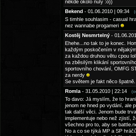
někde okolo nuly :o))
Bekend
- 01.06.2010 | 09:34
(
S timhle souhlasim - casual hr
nez wannabe progameri
Kostěj Nesmrtelný
- 01.06.20
Ehehe...no tak to je konec. Ho
každým poskočením v nějakým
za každou druhou větu cpou lol 
na zběsilým klikání sportovníh
sportovního chování, OMFG S
za nerdy
Se světem je fakt něco špatně.
Romla
- 31.05.2010 | 22:14
(o
To davo: Já myslím, že to hran
jenom ne hned po vydání, ale p
tak další věci. Jenom bude trva
implementuje nebo než zjistí, že
všechno pro to, aby se battle.n
No a co se týká MP a SP hráč