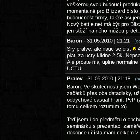
veškerou svou budoucí produkci,
momentálně pro Blizzard číslo 
budoucnost firmy, takže asi jen
Nový battle.net má být pro Bliz
jen stěží na něho můžou prdět..
Baron
- 31.05.2010 | 21:21
(o
Sry pralve, ale nauc se cist
4
plati za ucty klidne 2-5k. Nepsa
Ale proste maj uplne normalne 
UCTU.
Pralev
- 31.05.2010 | 21:18
(o
Baron: Ve skutečnosti jsem Wo
začátků přes oba datadisky, uži
oddychové casual hraní, PvP (ar
tomu celkem rozumím :o)
Teď jsem i do předmětu o obch
seminárku s prezentací zamě
dokonce i čísla mám celkem v h