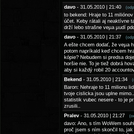
davo
- 31.05.2010 | 21:40
(odp
to bekend: Hraje to 11 miliónov
účet. Keby rátali aj neaktívne t
drží lebo strašne veµa µudí pd
davo
- 31.05.2010 | 21:37
(odp
A ešte chcem dodať, že veµa hrá
potom napríkald keď chcem hrať
kópie? Nebudem si predsa doje
horšie nie. To je tiež dobrá ho
aby si každý robil 20 accounto
Bekend
- 31.05.2010 | 21:34
(
Baron: Nehraje to 11 milionu lidi
tvoje cislicka jsou uplne mimo
statistik vubec nesere - to je p
zrusili..
Pralev
- 31.05.2010 | 21:27
(o
davo: Ano, s tím WoWem souhla
proč jsem s ním skončil to, jak 