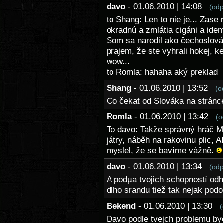
davo
- 01.06.2010 | 14:08
(odp
to Shang: Len to nie je... Zase
okradnú a zmlátia cigáni a ide
Som sa narodil ako čechoslov
prajem, že ste vyhrali hokej, k
wow...
to Romla: hahaha aký preklad
Shang
- 01.06.2010 | 13:52
(o
Co čekat od Slováka na stránce
Romla
- 01.06.2010 | 13:42
(o
To davo: Takže správný hráč 
játry, náběh na rakovinu plic, A
myslel, že se bavíme vážně.
davo
- 01.06.2010 | 13:34
(odp
A podµa tvojich schopností odh
dlho srandu tiež tak nejak podo
Bekend
- 01.06.2010 | 13:30
(
Davo podle tvejch problemu byc