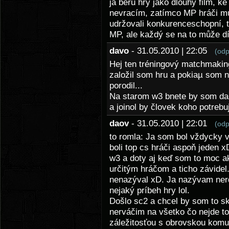
já beru hry jako dlouhý film, 
nevracím, zatímco MP hráči mu
udržovali konkurenceschopní, t
MP, ale každý se na to může dí
davo
- 31.05.2010 | 22:05
(odp
Hej ten tréningový matchmaking 
založil som hru a pokiaµ som 
porodil...
Na starom w3 bnete by som da
a joinol by človek koho potreb
daov
- 31.05.2010 | 22:01
(odp
to romla: Ja som bol vždycky 
boli top cs hráči aspoň jeden 
w3 a doty aj keď som to moc a
určitým hráčom a ticho závide
nenazýval xD. Ja nazývam nerd
nejaký príbeh hry lol.
Došlo sc2 a chcel by som to skú
nerváčim na všetko čo nejde t
záležitosťou s obrovskou komu