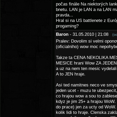
počas finále Na niektorých lan
bnetu. LAN je LAN a na LAN m
pravda...
Hral si na US battlenete z Eur
progaming?
Baron
- 31.05.2010 | 21:08
(o
Pralev: Dovolim si velmi oponov
(oficialniho) wow moc nepohybo
Takze ta CENA NEKOLIKA MES
MESICE hrani Wow ZA JEDEN UC
a uz na nem ten mesic vydelali 
A to JEN hraje.
Asi ted namitnes neco ve smyslu
jeden ucet - muzu te ubezpecit
co hrajou wow a sou to zablese
kdyz je jim 25+ a hrajou WoW. 
do prace) jen za ucty od WoW. 
kolik lidi to hraje. Clenska za