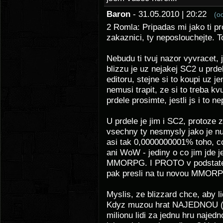
Baron
- 31.05.2010 | 20:22
(o
2 Romla: Pripadas mi jako ti pr
zakaznici, ty neposlouchejte. 
Nebudu ti tvuj nazor vyvracet, 
blizzu je uz nejakej SC2 u prde
editoru, stejne si to koupi uz je
nemusi trapit, ze si to treba k
prdele prosimte, jestli js i to n
U prdele je jim i SC2, protoze z 
vsechny ty nesmysly jako je nu
asi tak 0,0000000001% toho, co
ani WoW - jediny o co jim jde je
MMORPG. I PROTO v podstate s
pak presli na tu novou MMOR
Myslis, ze blizzard chce, aby l
Kdyz muzou hrat NAJEDNOU (roz
milionu lidi za jednu hru najed