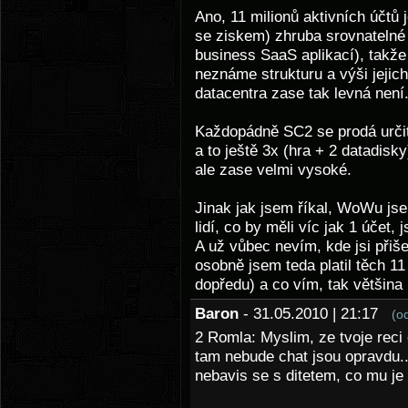
Ano, 11 milionů aktivních účtů
se ziskem) zhruba srovnatelné
business SaaS aplikací), takž
neznáme strukturu a výši jejic
datacentra zase tak levná není.
Každopádně SC2 se prodá určit
a to ještě 3x (hra + 2 datadisky
ale zase velmi vysoké.
Jinak jak jsem říkal, WoWu js
lidí, co by měli víc jak 1 účet,
A už vůbec nevím, kde jsi přiš
osobně jsem teda platil těch 11
dopředu) a co vím, tak většina 
Baron
- 31.05.2010 | 21:17
(o
2 Romla: Myslim, ze tvoje reci 
tam nebude chat jsou opravdu... 
nebavis se s ditetem, co mu je 