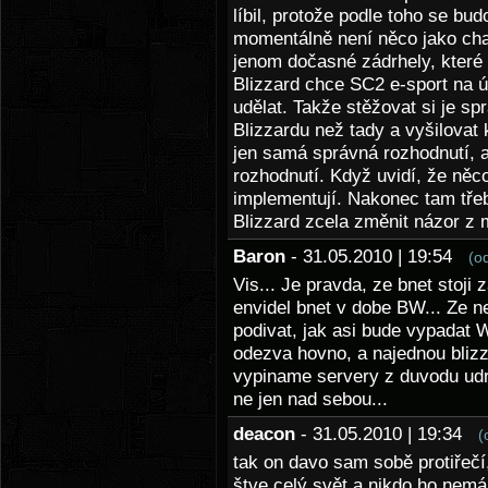
líbil, protože podle toho se bud
momentálně není něco jako cha
jenom dočasné zádrhely, které
Blizzard chce SC2 e-sport na ú
udělat. Takže stěžovat si je spr
Blizzardu než tady a vyšilovat 
jen samá správná rozhodnutí, 
rozhodnutí. Když uvidí, že něco
implementují. Nakonec tam třeb
Blizzard zcela změnit názor z
Baron
- 31.05.2010 | 19:54
(o
Vis... Je pravda, ze bnet stoji 
envidel bnet v dobe BW... Ze 
podivat, jak asi bude vypadat 
odezva hovno, a najednou blizz
vypiname servery z duvodu udr
ne jen nad sebou...
deacon
- 31.05.2010 | 19:34
(
tak on davo sam sobě protiřečí,
štve celý svět a nikdo ho nem