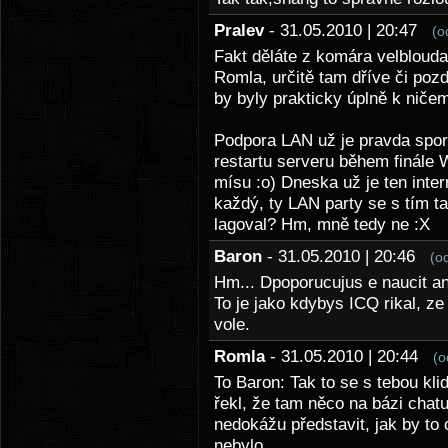
Pralev
- 31.05.2010 | 20:47
(o
Fakt děláte z komára velbloud
Romla, určitě tam dříve či pozd
by byly prakticky úplně k niče
Podpora LAN už je pravda spor
restartu serveru během finále
mísu :o) Dneska už je ten inter
každý, ty LAN party se s tím ta
lagoval? Hm, mně tedy ne :X
Baron
- 31.05.2010 | 20:46
(o
Hm... Dpoporucujus e naucit 
To je jako kdybys ICQ rikal, ze
vole.
Romla
- 31.05.2010 | 20:44
(o
To Baron: Tak to se s tebou kli
řekl, že tam něco na bázi cha
nedokážu představit, jak by to
nebylo.