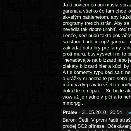
Ja ti poviem čo oni musia sprav
garena a všetko čo tam chce ko
skvelým battlenetom, aby každý 
programy tretích strán. Aby sa s
nevedia tak dobre urobiť, keď ta
Lenže, keď budú takto pokračo
sa stane bude iccup2 garena, b
zakladať dota hry pre lamy s de
proti múru. btw vysvetli mi to p
"nenadávajte na blizzard lebo 
plakáty blizzard hier a kúpil by
A tie komenty typu keď sa ti n
a urážky si nechajte pre seba 
mám vždy pravdu všetci choďte
dokážte ten opak... Sc bude a
wow už je riadne v piči a to neh
mmorpg...
Pralev
- 31.05.2010 | 20:54
(o
Baron: Četli. V první řadě stra
prodej SC2 přinese. Očekávan