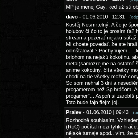
MP je menej Gay, keď už sú ob
davo
- 01.06.2010 | 12:31
(odp
Kostěj Nesmrtelný: A čo je špo
holubov či čo to je prosím ťa? 
stream a pozerať nejakú súťaž.
Mi chcete povedať, že ste hrali
odinštalovali? Pochybujem... D
brlohom na nejakú kokotinu, a
metal(samozrejme na ostatné š
anime kokotiny, číta všetky mož
chodí na tie všetky možné con
Sc som nehral 3 dni a nesedíém 
progamerom než Sp hráčom. A 
progamer"... Aspoň si zarobíš 
Toto bude fajn flejm joj.
Pralev
- 01.06.2010 | 09:43
(o
Rozhodně souhlasím. Vzhledem
(RoC) počítal mezi tyhle hráče,
nějaké turnaje apod., vím, že 