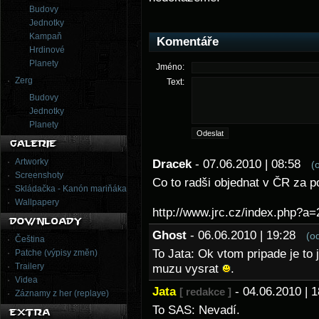
Budovy
Jednotky
Kampaň
Komentáře
Hrdinové
Planety
Jméno:
Zerg
Text:
Budovy
Jednotky
Planety
Artworky
Dracek
- 07.06.2010 | 08:58
(
Screenshoty
Co to radši objednat v ČR za p
Skládačka - Kanón mariňáka
Wallpapery
http://www.jrc.cz/index.php?a
Ghost
- 06.06.2010 | 19:28
(o
Čeština
To Jata: Ok vtom pripade je to 
Patche (výpisy změn)
Trailery
muzu vysrat
.
Videa
Jata
- 04.06.2010 |
[ redakce ]
Záznamy z her (replaye)
To SAS: Nevadí.