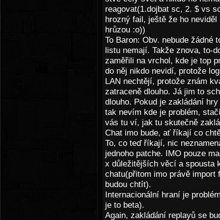
reagovat(1.dojbat sc, 2. $ vs sc
hrozný fail, ještě že ho neviděl
hrůzou :o))
To Baron: Obv. nebude žádné to
listu nemají. Takže znova, to-do
zaměřili na vrchol, kde je top p
do něj nikdo nevidí, protože lo
LAN nechtějí, protože znám kvan
zatraceně dlouho. Já jim to sch
dlouho. Pokud je zakládání hry
tak nevím kde je problém, stač
vás tu ví, jak tu skutečně zakl
Chat imo bude, ať říkají co chtě
To, co teď říkají, nic neznamená
jednoho patche. IMO pouze man
x důležitějších věcí a spousta
chatu(přitom imo právě import 
budou chtít).
Internacionální hraní je problé
je to beta).
Again, zakládání replayů se bu