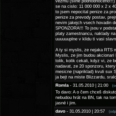
vezmu (silne podhodnoceno!!!)
se na cislo: 11 000 000 x 2 x 
to jsem nepocital penize za pr
penize za prevody postav, prej
nevim jakejch vsech hovadin 
SPONZORA!!! To jsou v podstat
platy zamestnancu, naklady na 
uuuuuuplne v klidu ti vasi slavn
A ty si myslis, ze nejaka RTS
Myslis, ze jim budou akcionari
tolik, kolik cekali, kdyz vi,
nadavat, ze 20 sponzoru, ktery 
mesicne (napriklad) kvuli sux 
ja bejt na miste Blizzardu, sral
Romla
- 31.05.2010 | 21:00
(o
To davo: A o čem chceš diskuto
nebudou hrát na BN, tak na tom 
jasné i jim.
davo
- 31.05.2010 | 20:57
(odp