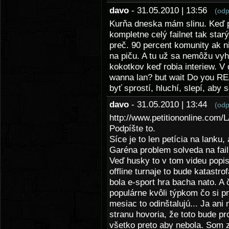
davo
- 31.05.2010 | 13:56
(odp
Kurňa dneska mám slinu. Keď 
kompletne celý failnet tak star
preč. 90 percent komunity ak ni
na piču. A tu už sa nemôžu vyh
kokotkov keď robia interiew. V
wanna lan? but wait Do you RE
byť sprostí, hluchí, slepí, aby 
davo
- 31.05.2010 | 13:44
(odp
http://www.petitiononline.com/
Podpíšte to.
Síce je to len petícia na lanku,
Garéna problem solveda na fai
Veď husky to v tom videu popis
offline turnaje to bude katastro
bola e-sport hra bacha nato. A 
populárne kvôli týpkom čo si pr
mesiac to odinštalujú... Ja ani
stranu hovoria, že toto bude p
všetko preto aby nebola. Som 