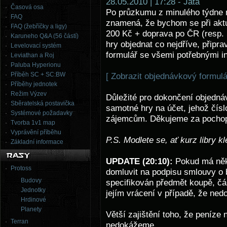
28.05.2010 | 17:28 - Jata
Časová osa
Po průzkumu z minulého týdne 
FAQ
znamená, že bychom se při aktu
FAQ (žebříčky a ligy)
200 Kč + doprava po ČR (resp. S
Karuneho Q&A (56 částí)
hry objednat co nejdříve, připr
Levelovací systém
formulář se všemi potřebnými in
Leviathan a Roj
Paluba Hyperionu
Příběh SC + SC:BW
[ Zobrazit objednávkový formulá
Příběhy jednotek
Režim Výzev
Důležité pro dokončení objedn
Sběratelská postavička
samotné hry na účet, jehož čís
Systémové požadavky
zájemcům. Děkujeme za pochop
Tvorba 1v1 map
Vyprávění příběhu
P.S. Modlete se, ať kurz libry kl
Základní informace
UPDATE (20:10):
Pokud má někd
Protoss
domluvit na podpisu smlouvy o 
Budovy
specifikován předmět koupě, čás
Jednotky
jejím vrácení v případě, že ned
Hrdinové
Planety
Větší zajištění toho, že peníz
Terran
nedokážeme.