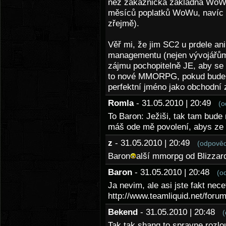
než zákaznická základna WoWu,
měsíců poplatků WoWu, navíc v
zřejmě).
Věř mi, že jim SC2 u prdele ani
managementu (nejen vývojářům 
zájmu pochopitelně JE, aby se t
to nové MMORPG, pokud bude, 
perfektní jméno jako obchodní 
Romla
- 31.05.2010 | 20:49
(o
To Baron: Ježiši, tak tam bude
máš ode mě povolení, abys ze 
z
- 31.05.2010 | 20:49
(odpověd
Baron
alší mmorpg od Blizzar
Baron
- 31.05.2010 | 20:48
(o
Ja nevim, ale asi jste fakt necet
http://www.teamliquid.net/for
Bekend
- 31.05.2010 | 20:48
(
Tak tak,shang to spravne rozlo