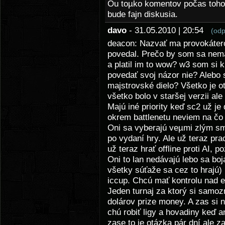
Ou toµko komentov počas toho a
bude fajn diskusia.
davo
- 31.05.2010 | 20:54
(odp
deacon: Nazvať ma provokátero
povedal. Prečo by som sa nema
a platil im to wow? w3 som si 
povedať svoj názor nie? Alebo
majstrovské dielo? Všetko je o
všetko bolo v staršej verzii al
Majú iné priority keď sc2 už j
okrem battlenetu neviem na čo b
Oni sa vyberajú veµmi zlým s
po vydaní hry. Ale už teraz pra
už teraz hrať offline proti AI, 
Oni to lan nedávajú lebo sa boj
všetky súťaže sa cez to hrajú) 
iccup. Chcú mať kontrolu nad 
Jeden turnaj za ktorý si samoz
dolárov prize money. A zas si 
chú robiť ligy a hovadiny keď 
zase to je otázka pár dní ale zas