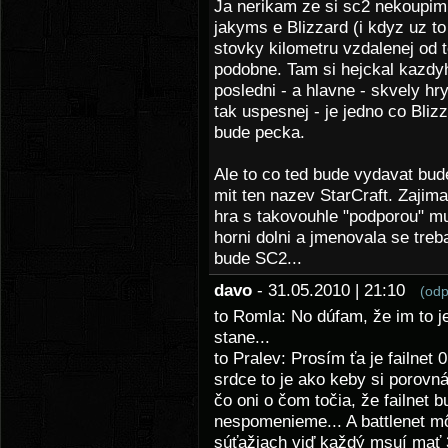
Ja nerikam ze si sc2 nekoupim.
jakyms e Blizzard (i kdyz uz to
stovky kilometru vzdalenej od 
podobne. Tam si hejckal kazdyh
posledni - a hlavne - skvely hry
tak uspesnej - je jedno co Bliz
bude pecka.
Ale to co ted bude vydavat bud
mit ten nazev StarCraft. Zajima
hra s takovouhle "podporou" mu
horni dolni a jmenovala se treb
bude SC2...
davo
- 31.05.2010 | 21:10
(odp
to Romla: No dúfam, že im to je 
stane...
to Pralev: Prosím ťa je failnet
srdce to je ako keby si porov
čo oni o čom točia, že failnet b
nespomenieme... A battlenet m
súťažiach viď každý msuí mať 3