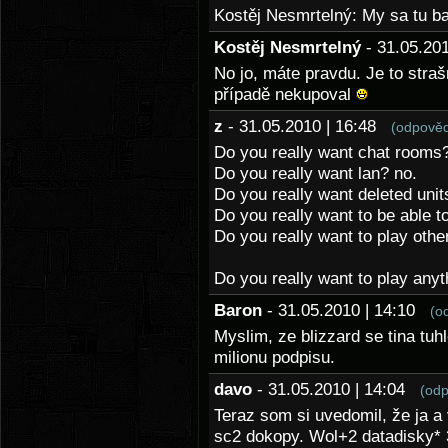
Kostěj Nesmrtelný: My sa tu bav
Kostěj Nesmrtelný
- 31.05.20
No jo, máte pravdu. Je to stra
případě nekupoval
z
- 31.05.2010 | 16:48
(odpověd
Do you really want chat rooms?
Do you really want lan? no.
Do you really want deleted units
Do you really want to be able to
Do you really want to play othe
Do you really want to play anyth
Baron
- 31.05.2010 | 14:10
(o
Myslim, ze blizzard se tina tuh
milionu podpisu.
davo
- 31.05.2010 | 14:04
(odp
Teraz som si uvedomil, že ja a
sc2 dokopy. Wol+2 datadisky* 