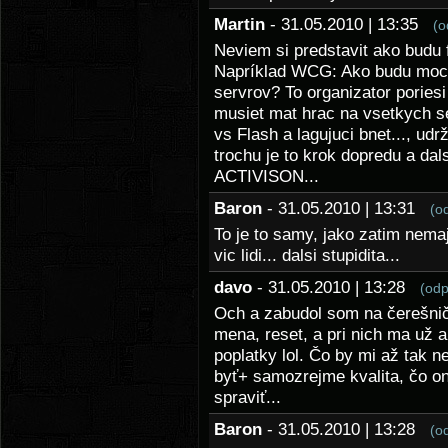
Martin
- 31.05.2010 | 13:35
(o
Neviem si predstavit ako budu 
Napríklad WCG: Ako budu moct 
servrov? To organizator pories
musiet mat hrac na vsetkych se
vs Flash a lagujuci bnet..., udr
trochu je to krok dopredu a dal
ACTIVISON...
Baron
- 31.05.2010 | 13:31
(o
To je to samy, jako zatim nemaj
vic lidi... dalsi stupidita...
davo
- 31.05.2010 | 13:28
(odp
Och a zabudol som na čerešnič
mena, reset, a pri nich ma už 
poplatky lol. Čo by mi až tak 
byť+ samozrejme kvalita, čo oni
spraviť...
Baron
- 31.05.2010 | 13:28
(o