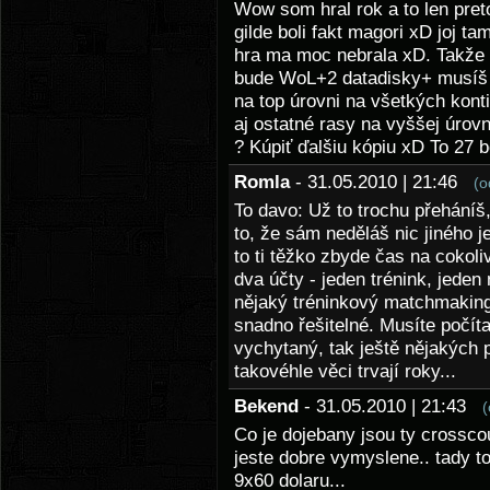
Wow som hral rok a to len pret
gilde boli fakt magori xD joj 
hra ma moc nebrala xD. Takže 
bude WoL+2 datadisky+ musíš k
na top úrovni na všetkých kon
aj ostatné rasy na vyššej úrovn
? Kúpiť ďalšiu kópiu xD To 27 b
Romla
- 31.05.2010 | 21:46
(o
To davo: Už to trochu přeháníš
to, že sám neděláš nic jiného 
to ti těžko zbyde čas na cokoliv
dva účty - jeden trénink, jede
nějaký tréninkový matchmaking,
snadno řešitelné. Musíte počíta
vychytaný, tak ještě nějakých p
takovéhle věci trvají roky...
Bekend
- 31.05.2010 | 21:43
(
Co je dojebany jsou ty crossco
jeste dobre vymyslene.. tady t
9x60 dolaru...