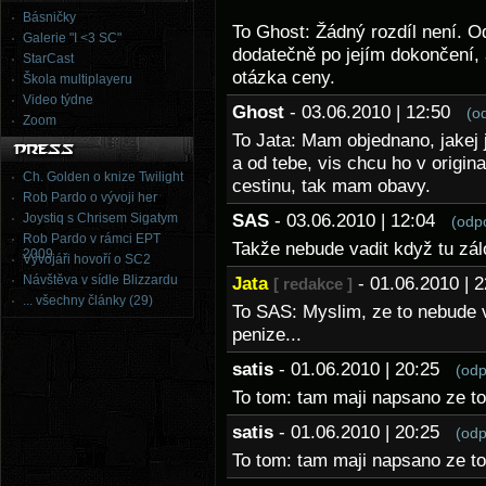
Básničky
To Ghost: Žádný rozdíl není. O
Galerie "I <3 SC"
dodatečně po jejím dokončení, a
StarCast
otázka ceny.
Škola multiplayeru
Video týdne
Ghost
- 03.06.2010 | 12:50
(o
Zoom
To Jata: Mam objednano, jakej 
a od tebe, vis chcu ho v origin
Ch. Golden o knize Twilight
cestinu, tak mam obavy.
Rob Pardo o vývoji her
Joystiq s Chrisem Sigatym
SAS
- 03.06.2010 | 12:04
(odp
Rob Pardo v rámci EPT
Takže nebude vadit když tu zál
2009
Vývojáři hovoří o SC2
Návštěva v sídle Blizzardu
Jata
- 01.06.2010 |
[ redakce ]
... všechny články (29)
To SAS: Myslim, ze to nebude v
penize...
satis
- 01.06.2010 | 20:25
(odp
To tom: tam maji napsano ze to
satis
- 01.06.2010 | 20:25
(odp
To tom: tam maji napsano ze to