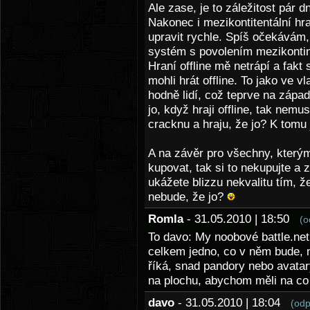
Ale zase, je to záležitost pár 
Nakonec i mezikontitentální hran
upravit rychle. Spíš očekávám
systém s povolením mezikontin
Hraní offline mě netrápí a fakt s
mohli hrát offline. To jako ve 
hodně lidí, což teprve na západ
jo, když hraji offline, tak nemu
cracknu a hraju, že jo? K tomu 
A na závěr pro všechny, kterým 
kupovat, tak si to nekupujte a 
ukážete blizzu nekvalitu tím, že
nebude, že jo?
Romla
- 31.05.2010 | 18:50
(o
To davo: My noobové battle.ne
celkem jedno, co v něm bude, n
říká, snad pandory nebo avatar
na plochu, abychom měli na co
davo
- 31.05.2010 | 18:04
(odp