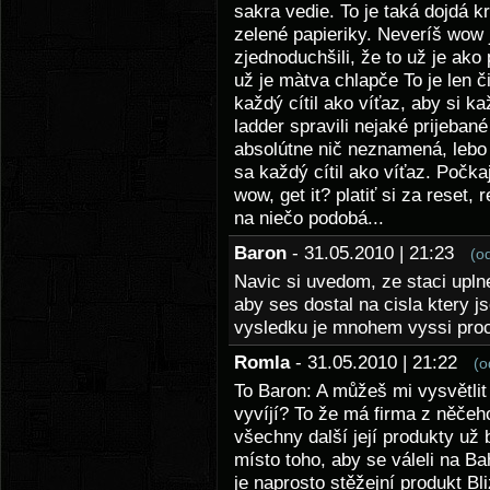
sakra vedie. To je taká dojdá k
zelené papieriky. Neveríš wow j
zjednoduchšili, že to už je ako
už je màtva chlapče To je len č
každý cítil ako víťaz, aby si k
ladder spravili nejaké prijebané
absolútne nič neznamená, lebo tý
sa každý cítil ako víťaz. Počka
wow, get it? platiť si za reset
na niečo podobá...
Baron
- 31.05.2010 | 21:23
(o
Navic si uvedom, ze staci upln
aby ses dostal na cisla ktery j
vysledku je mnohem vyssi proc
Romla
- 31.05.2010 | 21:22
(o
To Baron: A můžeš mi vysvětlit 
vyvíjí? To že má firma z něče
všechny další její produkty už b
místo toho, aby se váleli na Ba
je naprosto stěžejní produkt B