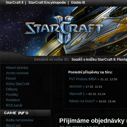
StarCraft II
|
StarCraft Encyklopedie
|
Diablo III
Aktuálně ze světa SC:
Soutěž o knížku StarCraft II: Flash
Hlavní stránka
Poslední příspěvky na fóru:
Archiv novinek
Fórum
PvT Protoss IMBA »
21.12. 12:50
Knihy StarCraft
skirmish »
17.02. 11:01
Odkazy
Starcraft 1 »
02.10. 21:24
Povídky
Redakce
Někdo na hraní? »
16.02. 15:40
RSS kanál
Přijímáme objednávky n
Battle.net preview
BlizzCast