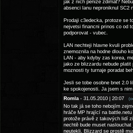
jak z nich penize zdimat? Nebu
absenci lanu neproniknul SC2
Prodaji c3edecka, protoze se to
nejvetsi financni prinos co od t
podporovat - vubec.
LAN nechteji hlavne kvuli prob
znemoznila na hodne dlouho kont
LAN - aby kdyby zas korea, me
jako ze blizzardu nebude platit 
moznosti ty turnaje poradat be
Jesli se tobe osobne bnet 2.0 li
ke spokojenosti. Ja jsem s nim
Romla
- 31.05.2010 | 20:07
(o
No tak já se toho nebojím zejm
hráče MP hrající na battle.netu
protože právě z takových lidí z
nechtě bude muset naslouchat 
neutekli. Blizzard se prostě mus