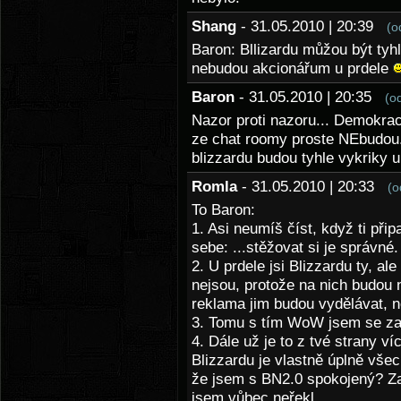
Shang
- 31.05.2010 | 20:39
(o
Baron: Bllizardu můžou být tyhl
nebudou akcionářum u prdele
Baron
- 31.05.2010 | 20:35
(o
Nazor proti nazoru... Demokrac
ze chat roomy proste NEbudou.
blizzardu budou tyhle vykriky 
Romla
- 31.05.2010 | 20:33
(o
To Baron:
1. Asi neumíš číst, když ti při
sebe: ...stěžovat si je správné.
2. U prdele jsi Blizzardu ty, al
nejsou, protože na nich budou 
reklama jim budou vydělávat, ne
3. Tomu s tím WoW jsem se z
4. Dále už je to z tvé strany v
Blizzardu je vlastně úplně všec
že jsem s BN2.0 spokojený? Zas
jsem vůbec neřekl.