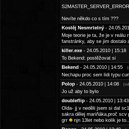
S2MASTER_SERVER_ERROR_
Nevíte někdo co s tím ???
Kostěj Nesmrtelný
- 24.05.20
Moje teorie je ta, že je v reálu
fanstránky, aby se jim dostalo
killer.exe
- 24.05.2010 | 15:1
To Bekend: postěžovat si
Bekend
- 24.05.2010 | 14:55
(
Nechapu proc sem lidi typu cu
Polop
- 24.05.2010 | 14:08
(o
Jo už aby to bylo
doubleflip
- 24.05.2010 | 13:
Olda- jj v neděli jsem si dal s
sakra dělej mariňáka,proč scv 
grr
njn 13let nebo kolik je to..