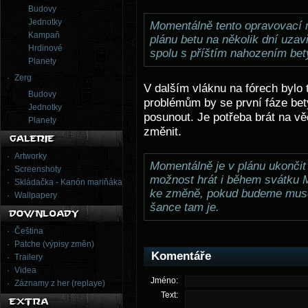
Budovy
Jednotky
Momentálně tento opravovací n
Kampaň
plánu betu na několik dní uzav
Hrdinové
spolu s příštím nahozením bet
Planety
Zerg
V dalším vláknu na fórech bylo 
Budovy
problémům by se první fáze bet
Jednotky
posunout. Je potřeba brát na vě
Planety
změnit.
Artworky
Momentálně je v plánu ukončit
Screenshoty
možnost hrát i během svátku M
Skládačka - Kanón mariňáka
ke změně, pokud budeme muset 
Wallpapery
šance tam je.
Čeština
Patche (výpisy změn)
Komentáře
Trailery
Videa
Jméno:
Záznamy z her (replaye)
Text: