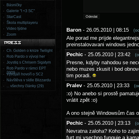
Básničky
Galerie "I <3 SC"
StarCast
Škola multiplayeru
Video týdne
Baron
- 26.05.2010 | 08:15
(o
Zoom
Ale porad me prijde elegantnej
preinstalovavani windows jedn
Ch. Golden o knize Twilight
Pechic
- 25.05.2010 | 23:42
(
Rob Pardo o vývoji her
Presne, kdyby nahodou se neco
Joystiq s Chrisem Sigatym
Rob Pardo v rámci EPT
nebo muzes zkusit i bod obnoven
2009
Vývojáři hovoří o SC2
tim poradi.
Návštěva v sídle Blizzardu
Pralev
- 25.05.2010 | 23:33
(o
... všechny články (29)
:o) No anebo si prostě pamatuje
vrátit zpět :o)
A ono stejně Windowsům čas od 
Pechic
- 25.05.2010 | 23:13
(
Nevratna zaloha? Koho to zajima
furt mi vsechno funguje a kama