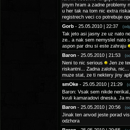
jinym hram a zadne problemy 
u her tak na tom nic extra risk
registrech veci co potrebuje o
Gorb
- 25.05.2010 | 22:37
(od
Tak jeto asi jasny ze uz nato n
ze.. a nak sem nemyslel nato s
aspon par dnu si este zahraju
Baron
- 25.05.2010 | 21:53
(o
Neni to nic serious
Jen ze ten
riskantni... Zadna zaloha, nic..
muze stat, ze ti nektery jiny ap
smOke
- 25.05.2010 | 21:29
(
Baron: Vsak sem nikde nerikal,
kvuli kamaradovi dneska. Ja 
Baron
- 25.05.2010 | 20:56
(o
Jinak ten anvod jeste porad vis
odzhora