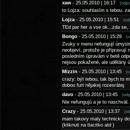
xaw
- 25.05.2010 | 16:17
(odpo
to Lojza: souhlasím s tebou. za
Lojza
- 25.05.2010 | 15:51
(od
TEd par her a vse ok...zda se,
Bongo
- 25.05.2010 | 15:29
(o
Zvuky v menu nefungují úmyslně
neobjeví, protože je připravují n
posledním úpravám v betě odpoji
nejsou pokažené, ale udělány 
Mizzin
- 25.05.2010 | 13:45
(o
crazy: být tebou, tak bych to m
dobou furt nějakej rozesrátej.
davo
- 25.05.2010 | 13:45
(odp
Nie nefungujú a je to naschvál.
Crazy
- 25.05.2010 | 13:37
(o
mam takovy maly technicky dot
(kliknuti na tlacitko atd )