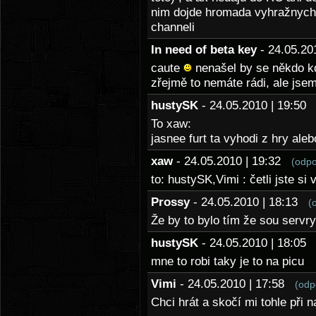
nim dojde hromada vyhražnych l
channeli
In need of beta key
- 24.05.2
caute
nenašel by se někdo kd
zřejmě to nemáte rádi, ale jse
hustySK
- 24.05.2010 | 19:5
To xaw:
jasnee furt ta vyhodi z hry ale
xaw
- 24.05.2010 | 19:32
(odpo
to: hustySK,Vimi : četli jste si
Prossy
- 24.05.2010 | 18:13
(
Že by to bylo tím že sou servr
hustySK
- 24.05.2010 | 18:0
mne to robi taky je to na picu
Vimi
- 24.05.2010 | 17:58
(odp
Chci hrát a skočí mi tohle při 