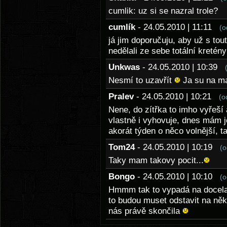
cumlik: uz si se nazral trole?
cumlík
- 24.05.2010 | 11:11
(o
já jim doporučuju, aby už s to
nedělali ze sebe totální kretény
Unkwas
- 24.05.2010 | 10:39
Nesmí to uzavřít
Ja su na ma
Pralev
- 24.05.2010 | 10:21
(o
Nene, do zítřka to imho vyřeší 
vlastně i vyhovuje, dnes mám j
akorát týden o něco volnější, t
Tom24
- 24.05.2010 | 10:19
(o
Taky mam takovy pocit...
Bongo
- 24.05.2010 | 10:10
(o
Hmmm tak to vypadá na docela
to budou muset odstavit na něk
nás právě skončila