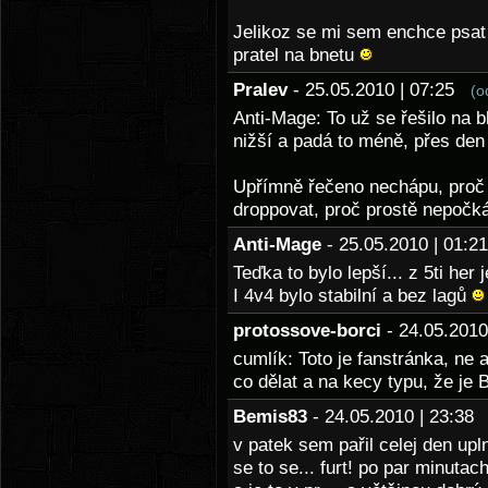
Jelikoz se mi sem enchce psat 
pratel na bnetu
Pralev
- 25.05.2010 | 07:25
(o
Anti-Mage: To už se řešilo na b
nižší a padá to méně, přes den
Upřímně řečeno nechápu, proč t
droppovat, proč prostě nepočkát
Anti-Mage
- 25.05.2010 | 01:
Teďka to bylo lepší... z 5ti he
I 4v4 bylo stabilní a bez lagů
protossove-borci
- 24.05.201
cumlík: Toto je fanstránka, ne 
co dělat a na kecy typu, že je 
Bemis83
- 24.05.2010 | 23:3
v patek sem pařil celej den upl
se to se... furt! po par minuta