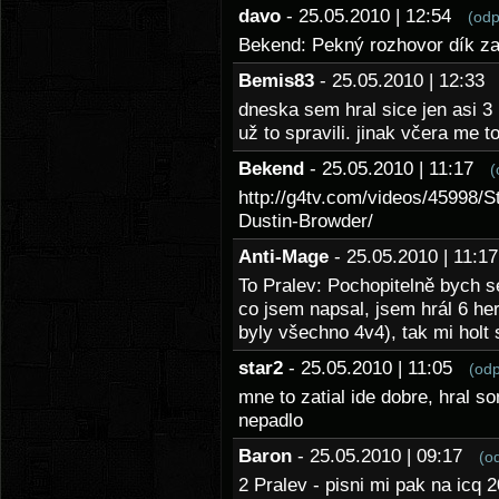
davo
- 25.05.2010 | 12:54
(odp
Bekend: Pekný rozhovor dík za
Bemis83
- 25.05.2010 | 12:3
dneska sem hral sice jen asi 3
už to spravili. jinak včera me 
Bekend
- 25.05.2010 | 11:17
(
http://g4tv.com/videos/45998/St
Dustin-Browder/
Anti-Mage
- 25.05.2010 | 11:
To Pralev: Pochopitelně bych 
co jsem napsal, jsem hrál 6 her
byly všechno 4v4), tak mi holt s
star2
- 25.05.2010 | 11:05
(od
mne to zatial ide dobre, hral s
nepadlo
Baron
- 25.05.2010 | 09:17
(o
2 Pralev - pisni mi pak na icq 