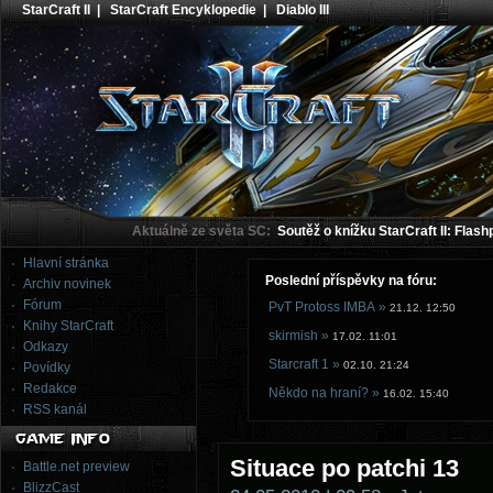
StarCraft II
|
StarCraft Encyklopedie
|
Diablo III
Aktuálně ze světa SC:
Soutěž o knížku StarCraft II: Flash
Hlavní stránka
Poslední příspěvky na fóru:
Archiv novinek
Fórum
PvT Protoss IMBA »
21.12. 12:50
Knihy StarCraft
skirmish »
17.02. 11:01
Odkazy
Starcraft 1 »
02.10. 21:24
Povídky
Redakce
Někdo na hraní? »
16.02. 15:40
RSS kanál
Situace po patchi 13
Battle.net preview
BlizzCast