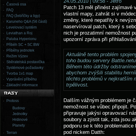
24.05.2010 | 09:58 - Jetro
Časová osa
Patch 13 měl přinést zajímavé v
FAQ
vlastní mapy, zahrát si v móde
FAQ (žebříčky a ligy)
změny, které nepatřily k nevýz
Karuneho Q&A (56 částí)
naservíroval patch, který s seb
Levelovací systém
nich je prozatimní nemožnost pu
Leviathan a Roj
upozorní zpráva při přihlašování
Paluba Hyperionu
Příběh SC + SC:BW
Příběhy jednotek
Aktuálně tento problém spojen
Režim Výzev
toho budou servery Battle.netu
Sběratelská postavička
Během této údržby odstraníme
Systémové požadavky
abychom zvýšili stabilitu hern
Tvorba 1v1 map
těchto problémů v nejkratší
Vyprávění příběhu
trpělivost.
Základní informace
Dalším vážným problémem je ča
Protoss
nemožnost se vůbec připojit. Po
Budovy
připravuje jakýsi opravovací ná
Jednotky
soubory a zjistit tak, zda jsou 
Hrdinové
podporu se k této problematice 
Planety
pod nickem Datth:
Terran