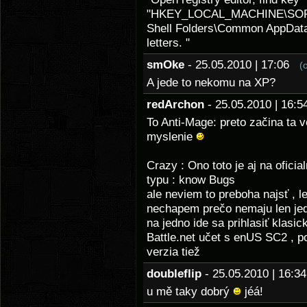
"HKEY_LOCAL_MACHINE\SOFTWA
Shell Folders\Common AppData"
letters. "
smOke
- 25.05.2010 | 17:06
(
A jede to nekomu na XP?
redArchon
- 25.05.2010 | 16
To Anti-Mage: preto začina ta v
myslenie
Crazy : Ono toto je aj na ofici
typu : know Bugs
ale neviem to preboha najsť , l
nechapem prečo nemaju len jed
na jedno ide sa prihlasiť klasi
Battle.net učet s enUS SC2 , p
verzia tiež
doubleflip
- 25.05.2010 | 16:
u mě taky dobrý
jéá!