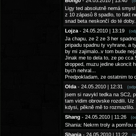
Bongo
- 24.05.2010 | 13:40
(o
Ligy ted absolutně nemá smysl 
z 10 zápasů 8 spadlo, to fakt
snad beta neskončí do té doby.
Lojza
- 24.05.2010 | 13:19
(od
Ja chapu, ze 2 ze 3 her spadnou
pripadu spadnu ty vyhrane, a 
by mi zajimalo..v tom bude nej
Jinak me to dela to, ze po cca
dropped, muzu jedine ukoncit hr
bych nehral...
Predpokladam, ze ostatnim to d
Olda
- 24.05.2010 | 12:31
(odp
jsem si navykl tedka na SC2, p
tam vidim obrovske rozdili. Uz 
kdysi, pěkně mě to rozmazlilo
Shang
- 24.05.2010 | 11:26
(o
Shania: Nekrm troly a pomřou 
Shania
- 24.05.2010 | 11:22
(