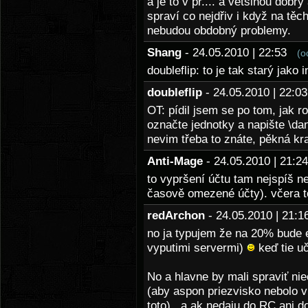
a je to v pr.... a většinou dobr
spraví co nejdřiv i když na těc
nebudou obdobný problemy.
Shang
- 24.05.2010 | 22:53
(o
doubleflip: to je tak starý jako i
doubleflip
- 24.05.2010 | 22:
OT: pídil jsem se po tom, jak roz
označte jednotky a napište \da
nevim třeba to znáte, pěkná k
Anti-Mage
- 24.05.2010 | 21:
to vypršení účtu tam nejspíš ne
časově omezené účty). včera t
redArchon
- 24.05.2010 | 21
no ja typujem že na 20% bude e
vyputimi servermi)
keď tie uč
No a hlavne by mali spraviť ni
(aby aspon priezvisko nebolo vi
toto) , a ak nedaju do RC ani d