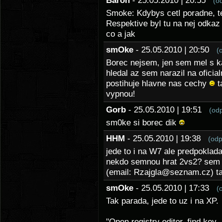
Baron
- 25.05.2010 | 20:55
(o
Smoke: Kdybys cetl poradne, ten
Respektive byl tu na nej odka
co a jak
smOke
- 25.05.2010 | 20:50
(
Borec nejsem, jen sem mel s k
hledal az sem narazil na oficia
postihuje hlavne nas cechy
t
vypnou!
Gorb
- 25.05.2010 | 19:51
(od
sm0ke si borec dik
HHM
- 25.05.2010 | 19:38
(odp
jede to i na W7 ale predpoklad
nekdo semnou hrat 2vs2? sem v
(email: Rzajgla@seznam.cz) ta
smOke
- 25.05.2010 | 17:33
(
Tak parada, jede to uz i na XP.
"Open registry editor, find key