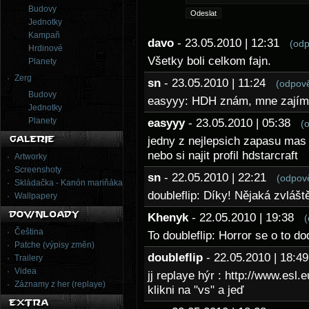
Budovy
Jednotky
Kampaň
davo
- 23.05.2010 | 12:31
(odp
Hrdinové
Všetky boli celkom fajn.
Planety
Zerg
sn
- 23.05.2010 | 11:24
(odpov
Budovy
easyyy: HDH znám, mne zajímal
Jednotky
Planety
easyyy
- 23.05.2010 | 05:38
(
jedny z nejlepsich zapasu mas n
nebo si najit profil hdstarcraft
Artworky
Screenshoty
sn
- 22.05.2010 | 22:21
(odpov
Skládačka - Kanón mariňáka
doubleflip: Díky! Nějaká zvláš
Wallpapery
Khenyk
- 22.05.2010 | 19:38
(
Čeština
To doubleflip: Horror se o to d
Patche (výpisy změn)
doubleflip
- 22.05.2010 | 18:
Trailery
Videa
jj replaye hýr : http://www.esl.
Záznamy z her (replaye)
klikni na "vs" a jeď