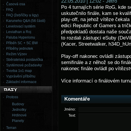
22.05.2010 | 12:02 - Jetro
Časová osa
Po 4 turnajích série RoG, kde se
FAQ
uskutečnilo finále, kam se kvali
FAQ (žebříčky a ligy)
play-off, na jehož vítěze čekal
Karuneho Q&A (56 částí)
edici Republic of Gamers a trič
Levelovací systém
předpokladů dostala naše souča
Leviathan a Roj
to rozdali zástupci eSuby (DeVi
Paluba Hyperionu
Příběh SC + SC:BW
(Kacer, Streetwalker, h34D_hU
Příběhy jednotek
Režim Výzev
Play-off nakonec ovládli zástupc
Sběratelská postavička
semifinále a z něhož se do finá
Systémové požadavky
nakonec finále ovládl po vítězs
Tvorba 1v1 map
Vyprávění příběhu
Více informací o finálovém turn
Základní informace
Protoss
Komentáře
Budovy
Jméno:
Jednotky
Hrdinové
Text:
Planety
Terran