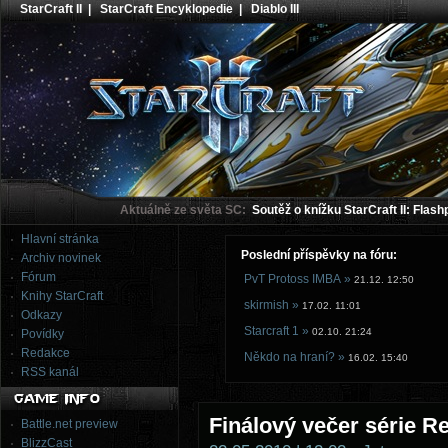
StarCraft II
|
StarCraft Encyklopedie
|
Diablo III
Aktuálně ze světa SC:
Soutěž o knížku StarCraft II: Flash
Hlavní stránka
Poslední příspěvky na fóru:
Archiv novinek
Fórum
PvT Protoss IMBA »
21.12. 12:50
Knihy StarCraft
skirmish »
17.02. 11:01
Odkazy
Starcraft 1 »
02.10. 21:24
Povídky
Redakce
Někdo na hraní? »
16.02. 15:40
RSS kanál
Finálový večer série R
Battle.net preview
BlizzCast