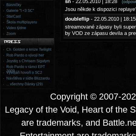
sn
- 22.05.2010 | 18:28
(odpov
Básničky
Jsou někde k dispozici replay
Galerie "I <3 SC"
StarCast
doubleflip
- 22.05.2010 | 18:
Škola multiplayeru
streamované zápasy byli super,
Video týdne
by VOD ze zápasu devila a pr
Zoom
Ch. Golden o knize Twilight
Rob Pardo o vývoji her
Joystiq s Chrisem Sigatym
Rob Pardo v rámci EPT
2009
Vývojáři hovoří o SC2
Návštěva v sídle Blizzardu
... všechny články (29)
Copyright © 2007-2026
Legacy of the Void, Heart of the 
are trademarks, and Battle.ne
Entertainment are trademarks 