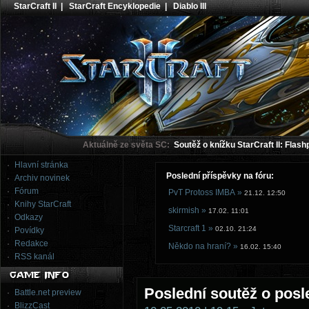
StarCraft II
|
StarCraft Encyklopedie
|
Diablo III
Aktuálně ze světa SC:
Soutěž o knížku StarCraft II: Flash
Hlavní stránka
Poslední příspěvky na fóru:
Archiv novinek
Fórum
PvT Protoss IMBA »
21.12. 12:50
Knihy StarCraft
skirmish »
17.02. 11:01
Odkazy
Starcraft 1 »
02.10. 21:24
Povídky
Redakce
Někdo na hraní? »
16.02. 15:40
RSS kanál
Poslední soutěž o posle
Battle.net preview
BlizzCast