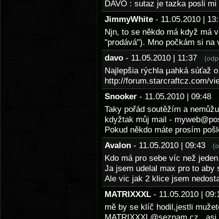
DAVO : sutaz je tazka posli m
JimmyWhite
- 11.05.2010 | 1
Njn, to se někdo má když má ví
"prodává"). Mno počkám si na v
davo
- 11.05.2010 | 11:37
(odp
Najlepšia rýchla µahká súťaž o
http://forum.starcraftcz.com/v
Snooker
- 11.05.2010 | 09:48
Taky pořád soutěžím a nemůžu
kdyžtak můj mail - myweb@po
Pokud někdo máte prosím pošl
Avalon
- 11.05.2010 | 09:43
(
Kdo má pro sebe víc než jeden 
Ja jsem udelal max pro to aby si 
Ale vic jak 2 klice jsem nedostal
MATRIXXXL
- 11.05.2010 | 0
mě by se klíč hodil,jestli muže
MATRIXXXL@seznam.cz . asi b