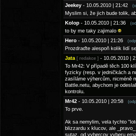
Jeekey
- 10.05.2010 | 21:42
(
Myslim si, že jich bude tolik, 
Kolop
- 10.05.2010 | 21:36
(o
to by me taky zajimalo
Hero
- 10.05.2010 | 21:26
(odp
Prozdraďte alespoň kolik lidí s
Jata
- 10.05.2010 |
[ redakce ]
To Mr42: V případě těch 100 kl
fyzicky (resp. v jedničkách a n
zasíláme výhercům, nicméně 
Battle.netu, abychom je odeslali
kontrolu.
Mr42
- 10.05.2010 | 20:58
(od
To prve.
Ak sa nemylim, vela tychto "lot
blizzardu x klucov, ale _pravo_
sutaz, od vyhercov vyberu email