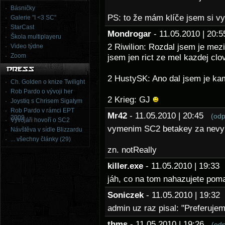
Básničky
PS: to že mám klíče jsem si v
Galerie "I <3 SC"
StarCast
Mondrogar
- 11.05.2010 | 20
Škola multiplayeru
2 Riwilion: Rozdal jsem je mezi
Video týdne
Zoom
jsem jen rict ze mel kazdej clo
2 HustySK: Ano dal jsem je ka
Ch. Golden o knize Twilight
Rob Pardo o vývoji her
2 Krieg: GJ
Joystiq s Chrisem Sigatym
Rob Pardo v rámci EPT
Mr42
- 11.05.2010 | 20:45
(odp
2009
Vývojáři hovoří o SC2
vymenim SC2 betakey za nevym
Návštěva v sídle Blizzardu
... všechny články (29)
zn. notReally
killer.exe
- 11.05.2010 | 19:3
jáh, co na tom nahazujete pom
Soniczek
- 11.05.2010 | 19:3
admin uz raz pisal: "Preferujem
thms
- 11.05.2010 | 19:26
(od