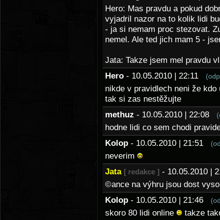
Hero: Mas pravdu a pokud dobre
vyjadril nazor na to kolik lidi 
- ja si nemam proc stezovat. Z
nemel. Ale ted jich mam 5 - j
Jata: Takze jsem mel pravdu vl
Hero
- 10.05.2010 | 22:11
(odp
nikde v pravidlech neni že kdo
tak si zas nestěžujte
methuz
- 10.05.2010 | 22:08
(
hodne lidi co sem chodi pravid
Kolop
- 10.05.2010 | 21:51
(o
neverim
Jata
- 10.05.2010 |
[ redakce ]
©ance na výhru jsou dost vysoké
Kolop
- 10.05.2010 | 21:46
(o
skoro 80 lidi online
takze tako