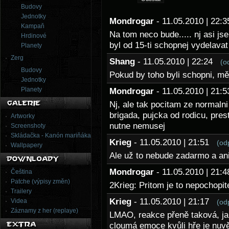
Budovy
Jednotky
Mondrogar
- 11.05.2010 | 22
Kampaň
Na tom neco bude..... nj asi j
Hrdinové
byl od 15-ti schopnej vydelavat
Planety
Zerg
Shang
- 11.05.2010 | 22:24
(o
Budovy
Pokud by toho byli schopni, m
Jednotky
Planety
Mondrogar
- 11.05.2010 | 21
Nj, ale tak pocitam ze normalni
brigada, pujcka od rodicu, prest
Artworky
nutne nemusej
Screenshoty
Skládačka - Kanón mariňáka
Krieg
- 11.05.2010 | 21:51
(od
Wallpapery
Ale už to nebude zadarmo a ani
Mondrogar
- 11.05.2010 | 21
Čeština
Patche (výpisy změn)
2Krieg: Pritom je to nepochopit
Trailery
Krieg
- 11.05.2010 | 21:17
Videa
(od
Záznamy z her (replaye)
LMAO, reakce přeně taková, ja
cloumá emoce kvůli hře je nuvěř