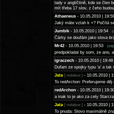
tady v angličtině, kde se člen 
mít třeba 17 slov, z čeho budo
Athaeneus
- 10.05.2010 | 19
Jaký máte vztah k +? Počítá s
Jumbik
- 10.05.2010 | 19:54
(
Čárky se doufám jako slova b
Mr42
- 10.05.2010 | 19:53
(od
predpokladal by som, ze ano, 
igraczech
- 10.05.2010 | 19:
Dufam ze spojky typu 'a' a tak
Jata
- 10.05.2010 |
[ redakce ]
To redArchon: Preferujeme děj 
redArchon
- 10.05.2010 | 19
a inak to je ako za cely Starcra
Jata
- 10.05.2010 |
[ redakce ]
To pnuda: Slovo maximálně zna