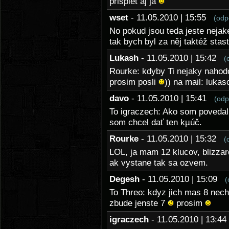
prispiet aj ja
wset
- 11.05.2010 | 15:55
(odp
No pokud jsou teda jeste nejake
tak bych byl za něj taktéž st
Lukash
- 11.05.2010 | 15:42
(
Rourke: kdyby Ti nejaky nahodo
prosim posli
)) na mail: luk
davo
- 11.05.2010 | 15:41
(odp
To igraczech: Ako som povedal
som chcel dať ten kµúč.
Rourke
- 11.05.2010 | 15:32
(
LOL, ja mam 12 klucov, blizzar
ak vystane tak sa ozvem.
Degesh
- 11.05.2010 | 15:09
(
To Threo: kdyz jich mas 8 nechc
zbude jenste 7
prosim
igraczech
- 11.05.2010 | 13: