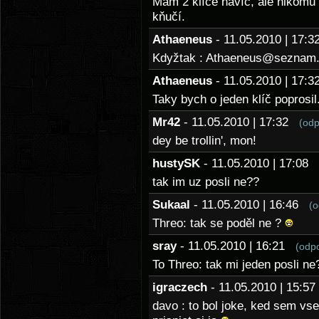
Mám 2 klíče navíc, ale nikomu 
kňučí.
Athaeneus
- 11.05.2010 | 17
Kdyžtak : Athaeneus@seznam
Athaeneus
- 11.05.2010 | 17
Taky bych o jeden klíč poprosi
Mr42
- 11.05.2010 | 17:32
(odp
dey be trollin', mon!
hustySK
- 11.05.2010 | 17:08
tak im uz posli ne??
Sukaal
- 11.05.2010 | 16:46
(o
Threo: tak se poděl ne ?
sray
- 11.05.2010 | 16:21
(odp
To Threo: tak mi jeden posli ne
igraczech
- 11.05.2010 | 15:
davo : to bol joke, ked sem vse