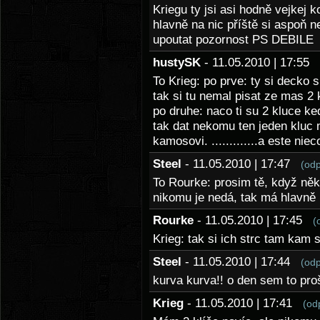
Kriegu ty jsi asi hodně vejkej k
hlavně na nic příště si aspoň
upoutat pozornost PS DEBILE
hustySK
- 11.05.2010 | 17:55
To Krieg: po prve: ty si decko
tak si tu nemal pisat ze mas 2 
po druhe: naco ti su 2 kluce k
tak dat nekomu ten jeden kluc m
kamosovi. .............a este 
Steel
- 11.05.2010 | 17:47
(od
To Rourke: prosim tě, když něk
nikomu je nedá, tak má hlavně
Rourke
- 11.05.2010 | 17:45
(
Krieg: tak si ich strc tam kam s
Steel
- 11.05.2010 | 17:44
(od
kurva kurva!! o den sem to pro
Krieg
- 11.05.2010 | 17:41
(od