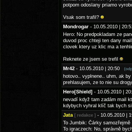
potpom odoslany priamo vyro
Vsak som trafil?
Mondrogar
- 10.05.2010 | 20
Hero: No predpokladam ze pano
duvod proc chteji ten dany mail
clovek ktery uz klic ma a tenhl
Reknete ze jsem se trefil
Mr42
- 10.05.2010 | 20:50
(od
hotovo.. vyplnene.. uhm, ak by
prehlasujem, ze to nie su drogy
Hero[Shield]
- 10.05.2010 | 
nevadí když tam zadám mail kt
kdybych vyhral klíč tak bych si
Jata
- 10.05.2010 |
[ redakce ]
To Jumbik: Čárky samozřejmě 
To igraczech: No, správně byc