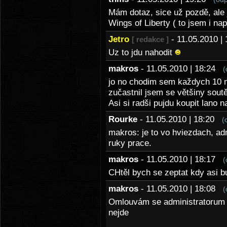
Mám dotaz, sice už pozdě, ale 
Wings of Liberty ( to jsem i na
Jetro
- 11.05.2010 
[ redakce ]
Uz to jdu nahodit
makros
- 11.05.2010 | 18:24
(
jo no chodim sem každych 10 min
zučastnil jsem se většiny sou
Asi si radši pujdu koupit lano 
Rourke
- 11.05.2010 | 18:20
(
makros: je to vo hviezdach, ad
ruky prace.
makros
- 11.05.2010 | 18:17
(
CHtěl bych se zeptat kdy asi 
makros
- 11.05.2010 | 18:08
(
Omlouvám se administratorum ž
nejde