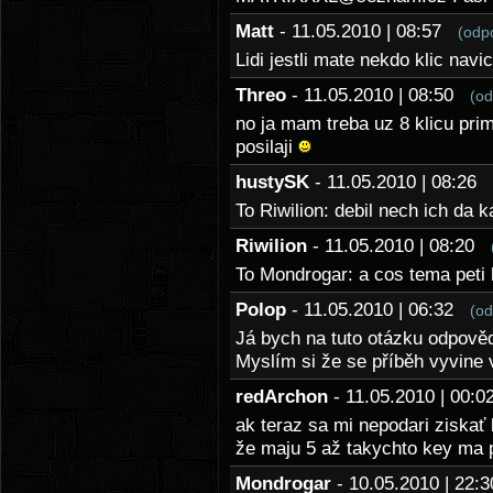
Matt
- 11.05.2010 | 08:57
(odp
Lidi jestli mate nekdo klic navi
Threo
- 11.05.2010 | 08:50
(od
no ja mam treba uz 8 klicu pri
posilaji
hustySK
- 11.05.2010 | 08:26
To Riwilion: debil nech ich da
Riwilion
- 11.05.2010 | 08:20
To Mondrogar: a cos tema peti 
Polop
- 11.05.2010 | 06:32
(od
Já bych na tuto otázku odpověd
Myslím si že se příběh vyvine v
redArchon
- 11.05.2010 | 00
ak teraz sa mi nepodari ziskať k
že maju 5 až takychto key ma po
Mondrogar
- 10.05.2010 | 22