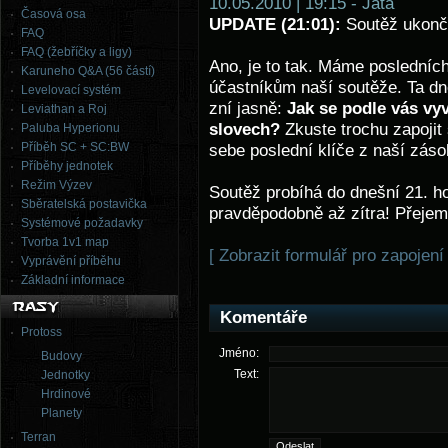
10.05.2010 | 19:15 - Jata
Časová osa
UPDATE (21:01):
Soutěž ukonč
FAQ
FAQ (žebříčky a ligy)
Ano, je to tak. Máme posledních
Karuneho Q&A (56 částí)
účastníkům naší soutěže. Ta dne
Levelovací systém
zní jasně:
Jak se podle vás vyv
Leviathan a Roj
slovech?
Zkuste trochu zapojit 
Paluba Hyperionu
Příběh SC + SC:BW
sebe poslední klíče z naší záso
Příběhy jednotek
Režim Výzev
Soutěž probíhá do dnešní 21. h
Sběratelská postavička
pravděpodobně až zítra! Přejem
Systémové požadavky
Tvorba 1v1 map
[ Zobrazit formulář pro zapojení
Vyprávění příběhu
Základní informace
Komentáře
Protoss
Jméno:
Budovy
Text:
Jednotky
Hrdinové
Planety
Terran