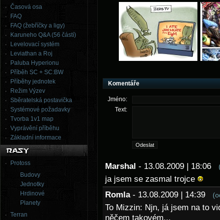
Časová osa
FAQ
FAQ (žebříčky a ligy)
Karuneho Q&A (56 částí)
Levelovací systém
Leviathan a Roj
Paluba Hyperionu
Příběh SC + SC:BW
Příběhy jednotek
Komentáře
Režim Výzev
Jméno:
Sběratelská postavička
Systémové požadavky
Text:
Tvorba 1v1 map
Vyprávění příběhu
Základní informace
Protoss
Marshal
- 13.08.2009 | 18:06
Budovy
ja jsem se zasmal trojce
Jednotky
Hrdinové
Romla
- 13.08.2009 | 14:39
(o
Planety
To Mizzin: Njn, já jsem na to v
Terran
něčem takovém...