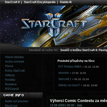
StarCraft II
|
StarCraft Encyklopedie
|
Diablo III
Aktuálně ze světa SC:
Soutěž o knížku StarCraft II: Flash
Hlavní stránka
Poslední příspěvky na fóru:
Archiv novinek
Fórum
PvT Protoss IMBA »
21.12. 12:50
Knihy StarCraft
skirmish »
17.02. 11:01
Odkazy
Starcraft 1 »
02.10. 21:24
Povídky
Redakce
Někdo na hraní? »
16.02. 15:40
RSS kanál
Výherci Comic Contestu za měs
Battle.net preview
13.08.2009 | 06:00 - Jata
BlizzCast