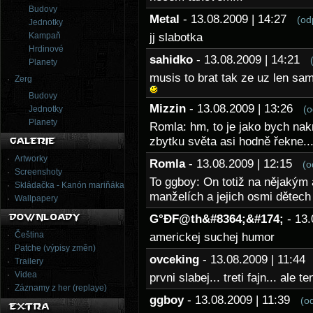
Budovy
Metal
- 13.08.2009 | 14:27
(od
Jednotky
Kampaň
jj slabotka
Hrdinové
sahidko
- 13.08.2009 | 14:21
Planety
musis to brat tak ze uz len sa
Zerg
Budovy
Mizzin
- 13.08.2009 | 13:26
(o
Jednotky
Planety
Romla: hm, to je jako bych nakr
zbytku světa asi hodně řekne..
Artworky
Romla
- 13.08.2009 | 12:15
(o
Screenshoty
To ggboy: On totiž na nějakým
Skládačka - Kanón mariňáka
manželích a jejich osmi dětech 
Wallpapery
G°ÐF@th&#8364;&#174;
- 13
Čeština
americkej suchej humor
Patche (výpisy změn)
ovceking
- 13.08.2009 | 11:4
Trailery
Videa
prvni slabej... treti fajn... ale 
Záznamy z her (replaye)
ggboy
- 13.08.2009 | 11:39
(o