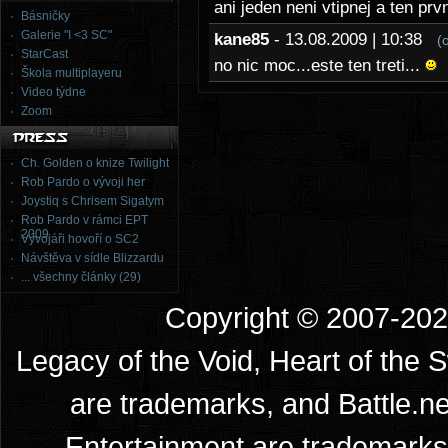
ani jeden neni vtipnej a ten pr
Básničky
Galerie "I <3 SC"
kane85
- 13.08.2009 | 10:38
(
StarCast
no nic moc...este ten treti...
Škola multiplayeru
Video týdne
Zoom
Ch. Golden o knize Twilight
Rob Pardo o vývoji her
Joystiq s Chrisem Sigatym
Rob Pardo v rámci EPT
2009
Vývojáři hovoří o SC2
Návštěva v sídle Blizzardu
... všechny články (29)
Copyright © 2007-2026
Legacy of the Void, Heart of the 
are trademarks, and Battle.ne
Entertainment are trademarks 