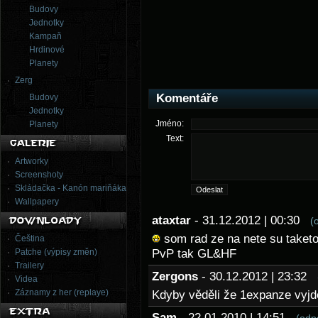
Budovy
Jednotky
Kampaň
Hrdinové
Planety
Zerg
Komentáře
Budovy
Jednotky
Jméno:
Planety
Text:
Artworky
Screenshoty
Skládačka - Kanón mariňáka
Wallpapery
ataxtar
- 31.12.2012 | 00:30
(
som rad ze na nete su taket
Čeština
Patche (výpisy změn)
PvP tak GL&HF
Trailery
Zergons
- 30.12.2012 | 23:32
Videa
Záznamy z her (replaye)
Kdyby věděli že 1expanze vyj
Sam
- 22.01.2010 | 14:51