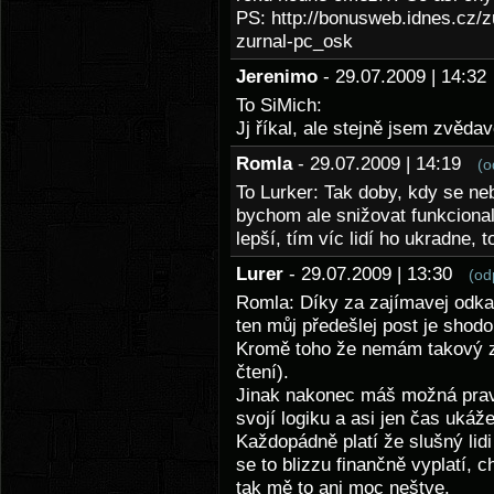
PS: http://bonusweb.idnes.cz/
zurnal-pc_osk
Jerenimo
- 29.07.2009 | 14:3
To SiMich:
Jj říkal, ale stejně jsem zvěd
Romla
- 29.07.2009 | 14:19
(o
To Lurker: Tak doby, kdy se ne
bychom ale snižovat funkcional
lepší, tím víc lidí ho ukradne, 
Lurer
- 29.07.2009 | 13:30
(od
Romla: Díky za zajímavej odkaz
ten můj předešlej post je shod
Kromě toho že nemám takový zn
čtení).
Jinak nakonec máš možná prav
svojí logiku a asi jen čas ukáže
Každopádně platí že slušný lid
se to blizzu finančně vyplatí, c
tak mě to ani moc neštve.