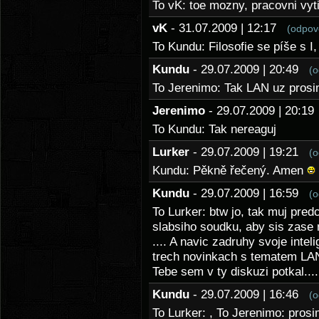
To vK: toe mozny, pracovni vy
vK
- 31.07.2009 | 12:17
(odpov
To Kundu: Filosofie se píše s 
Kundu
- 29.07.2009 | 20:49
(o
To Jerenimo: Tak LAN uz pros
Jerenimo
- 29.07.2009 | 20:1
To Kundu: Tak nereaguj
Lurker
- 29.07.2009 | 19:21
(o
Kundu: Pěkně řečený. Amen
Kundu
- 29.07.2009 | 16:59
(o
To Lurker: btw jo, tak muj pred
slabsiho soudku, aby sis zase 
.... A navic zadruhy svoje intel
trech novinkach s tematem LAN
Tebe sem v ty diskuzi potkal....
Kundu
- 29.07.2009 | 16:46
(o
To Lurker: , To Jerenimo: pros