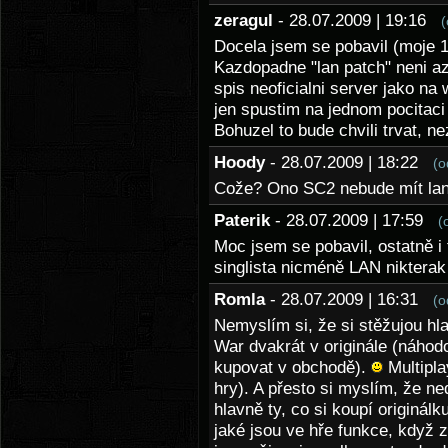
zeragul
- 28.07.2009 | 19:16
(
Docela jsem se pobavil (moje 1
Kazdopadne "lan patch" neni a
spis neoficialni server jako na
jen spustim na jednom pocitaci v
Bohuzel to bude chvili trvat, ne
Hoody
- 28.07.2009 | 18:22
(o
Cože? Ono SC2 nebude mít la
Paterik
- 28.07.2009 | 17:59
(
Moc jsem se pobavil, ostatně i 
singlista nicméně LAN nikterak
Romla
- 28.07.2009 | 16:31
(o
Nemyslím si, že si stěžujou hla
War dvakrát v originále (náhodo
kupovat v obchodě).
Multipla
hry). A přesto si myslím, že ne
hlavně ty, co si koupí originálk
jaké jsou ve hře funkce, když z