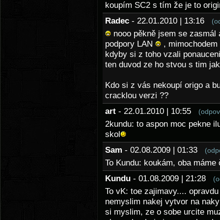
koupím SC2 s tím že je to origi
Radec
- 22.01.2010 | 13:16
(o
nooo pěkně jsem se zasmál a 
podpory LAN
, mimochodem do
kdyby si z toho vzali ponaucen
ten duvod ze ho stvou s tim ja
Kdo si z vás nekoupí origo a bu
cracklou verzi ??
art
- 22.01.2010 | 10:55
(odpov
2kundu: to aspon moc pekne il
skol
Sam
- 02.08.2009 | 01:33
(odp
To Kundu: koukám, oba máme če
Kundu
- 01.08.2009 | 21:28
(o
To vK: toe zajimavy.... opravd
nemyslim nakej vytvor na naky s
si myslim, ze o sobe urcite muz