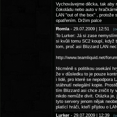
Vychovávejme děcka, tak aby ne
čokoládu nebo auto v hračkárn
LAN "out of the box" , protože
opatřením. Držim palce
Romla
- 29.07.2009 | 12:51
(o
To Lurker: Já si zase nemyslí
si kvůli tomu SC2 koupí, když 
tom, proč asi Blizzard LAN nec
http://www.teamliquid.net/for
Nicméně s politikou osekání hr
že v důsledku to je pouze kont
i lidé, pro které se nepodpor
stáhnutí nelegální kopie. Pros
tím Blizzard asi chce zničit ty
nikdo nemůže divit. Otázka je, j
tyto servery jenom nějak neobe
platící hráči, kteří přijdou o LA
Lurker
- 29.07.2009 | 12:39
(o