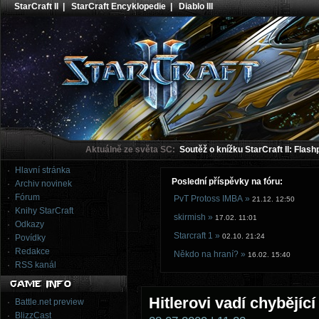
StarCraft II
|
StarCraft Encyklopedie
|
Diablo III
Aktuálně ze světa SC:
Soutěž o knížku StarCraft II: Flash
Hlavní stránka
Poslední příspěvky na fóru:
Archiv novinek
Fórum
PvT Protoss IMBA »
21.12. 12:50
Knihy StarCraft
skirmish »
17.02. 11:01
Odkazy
Starcraft 1 »
02.10. 21:24
Povídky
Redakce
Někdo na hraní? »
16.02. 15:40
RSS kanál
Hitlerovi vadí chybějíc
Battle.net preview
BlizzCast