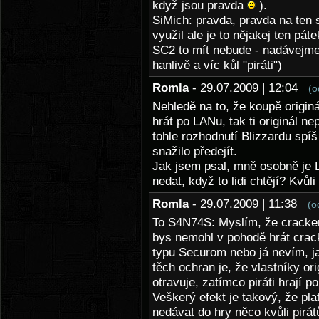
když jsou pravda
).
SiMich: pravda, pravda na ten
využil ale je to nějakej ten pá
SC2 to mít nebude - nadávejme 
hanlivě a víc kůl "piráti")
Romla
- 29.07.2009 | 12:04
(o
Nehledě na to, že koupě origin
hrát po LANu, tak ti originál n
tohle rozhodnutí Blizzardu spíš
snažilo předejít.
Jak jsem psal, mně osobně je 
nedat, když to lidi chtějí? Kvůl
Romla
- 29.07.2009 | 11:38
(o
To S4N74S: Myslím, že cracker
bys nemohl v pohodě hrát crack
typu Securom nebo já nevím, ja
těch ochran je, že vlastníky o
otravuje, zatímco piráti hrají p
Veškerý efekt je takový, že pla
nedávat do hry něco kvůli pirá