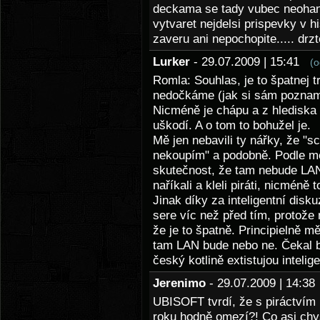
deckama se tady vubec neohanej
vytvaret nejdelsi prispevky v hi
zaveru ani nepochopite..... drz
Lurker
- 29.07.2009 | 15:41
(o
Romla: Souhlas, je to špatnej t
nedočkáme (jak si sám poznamen
Nicméně je chápu a z hlediska 
uškodí. A o tom to bohužel je.
Mě jen nebavili ty nářky, že "sc
nekoupím" a podobně. Podle mě
skutečnost, že tam nebude LA
naříkali a kleli piráti, nicméně 
Jinak díky za inteligentní dis
sere víc než před tím, protože
že je to špatně. Principielně mě
tam LAN bude nebo ne. Čekal b
český kotlině extistujou intelige
Jerenimo
- 29.07.2009 | 14:3
UBISOFT tvrdí, že s piráctvím 
roku hodně omezí?! Co asi chy