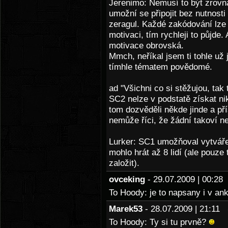
Jerenimo: Nemusí to být zrovn
umožní se připojit bez nutnosti 
zeragul. Každé zakódování lze 
motivaci, tím rychleji to půjde
motivace obrovská.
Mmch, neříkal jsem ti tohle už
tímhle tématem povědomé.
ad "Všichni co si stěžujou, tak 
SC2 nelze v podstatě získat nikd
tom dozvěděli někde jinde a pří
nemůže říci, že žádní takoví n
Lurker: SC1 umožňoval vytvářet
mohlo hrát až 8 lidí (ale pouze
založit).
ovceking
- 29.07.2009 | 00:2
To Hoody: je to napsany i v an
Marek53
- 28.07.2009 | 21:11
To Hoody: Ty si tu prvně?