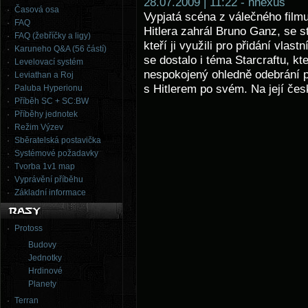
28.07.2009 | 11:22 - nnexus
Časová osa
Vypjatá scéna z válečného filmu
FAQ
Hitlera zahrál Bruno Ganz, se s
FAQ (žebříčky a ligy)
kteří ji využili pro přidání vlas
Karuneho Q&A (56 částí)
se dostalo i téma Starcraftu, kt
Levelovací systém
nespokojený ohledně odebrání p
Leviathan a Roj
s Hitlerem po svém. Na její če
Paluba Hyperionu
Příběh SC + SC:BW
Příběhy jednotek
Režim Výzev
Sběratelská postavička
Systémové požadavky
Tvorba 1v1 map
Vyprávění příběhu
Základní informace
Protoss
Budovy
Jednotky
Hrdinové
Planety
Terran