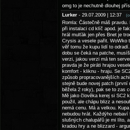
omg to je nechutně dlouhej pří
Lurker
- 29.07.2009 | 12:37
(o
Romla: Částečně máš pravdu. 
při instalaci cd klíč apod. je fa
hrál mulťák jen přes Bnet je tr
Crysis a vesele pařit. WoWko t
věř tomu že kupu lidí to odradí.
dobu se čeká na patche, musíš 
verzi, jakou verzi má ten server
pravda je že piráti hrajou vesel
komfort - kliknu - hraju. Se SC
způsob propracovanějších achie
stejně bude novej patch (první
běžela 2 roky), pak se to zas c
Mě jako člověka kerej si SC2 
použil, ale chápu blizz a nesouh
nemá cenu. Má a velkou. Kupa l
nebudou hrát. Každýho nebaví f
slušných chalupářů je mi líto, a
kradou hry a ne blizzard - arg