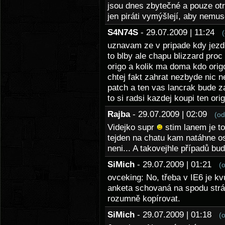
jsou dnes zbytečné a pouze otrav
jen piráti vymýšlejí, aby nemus
S4N74S
- 29.07.2009 | 11:24
uznavam ze v pripade kdy jezd
to blby ale chapu blizzard proc 
origo a kolik ma doma kdo origo
chtej fakt zahrat nezbyde nic n
patch a ten vas lancrak bude z
to si radsi kazdej koupi ten orig
Rajba
- 29.07.2009 | 02:09
(od
Videjko supr
stim lanem je t
tejden na chatu kam natáhne o
neni... A takovejhle případů bu
SiMich
- 29.07.2009 | 01:21
(
ovceking: No, třeba v IE6 je k
anketa schovaná na spodu stránk
rozumně kopírovat.
SiMich
- 29.07.2009 | 01:18
(