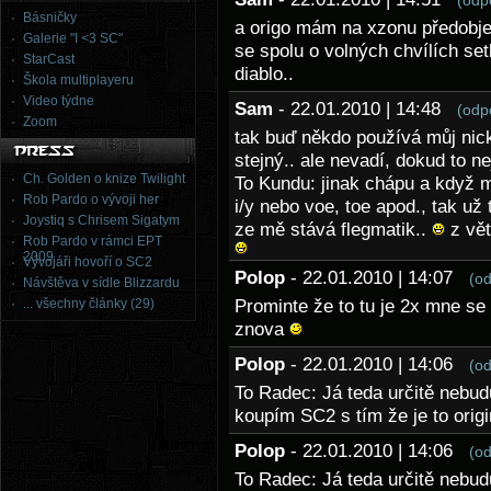
(odp
Básničky
a origo mám na xzonu předobjed
Galerie "I <3 SC"
se spolu o volných chvílích 
StarCast
diablo..
Škola multiplayeru
Video týdne
Sam
- 22.01.2010 | 14:48
(odp
Zoom
tak buď někdo používá můj nick 
stejný.. ale nevadí, dokud to ne
Ch. Golden o knize Twilight
To Kundu: jinak chápu a když m
Rob Pardo o vývoji her
i/y nebo voe, toe apod., tak už 
Joystiq s Chrisem Sigatym
ze mě stává flegmatik..
z vět
Rob Pardo v rámci EPT
2009
Vývojáři hovoří o SC2
Polop
- 22.01.2010 | 14:07
(o
Návštěva v sídle Blizzardu
... všechny články (29)
Prominte že to tu je 2x mne s
znova
Polop
- 22.01.2010 | 14:06
(o
To Radec: Já teda určitě nebud
koupím SC2 s tím že je to origi
Polop
- 22.01.2010 | 14:06
(o
To Radec: Já teda určitě nebud