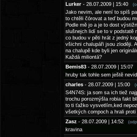
Lurker
- 28.07.2009 | 15:40
(o
Jako nevim, ale není to spíš pa
to chtěli čórovat a teď budou 
Podle mě jo a je to dost výstiž
slušnejch lidí se to v podstatě
co budou v pěti hrát z jedný ko
všichni chalupáři jsou zloději. 
na chalupě kde byli jen originá
Každá miliontá?
Bemis83
- 28.07.2009 | 15:0
hruby tak tohle sem ještě nevid
charles
- 28.07.2009 | 15:00
(
S4N74S: ja som sa ich tiež naj
trochu porozmýšla robia fakt bl
to ti ťažko vysvetlím,ked nepo
všetkých compoch a hrali proti 
Zasz
- 28.07.2009 | 14:52
(odp
kravina