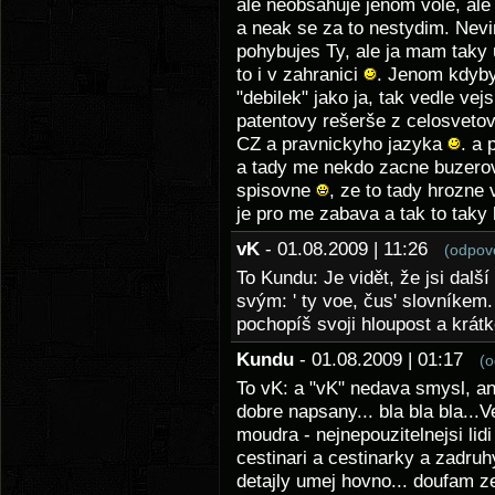
ale neobsahuje jenom vole, ale
a neak se za to nestydim. Nevi
pohybujes Ty, ale ja mam taky 
to i v zahranici
. Jenom kdyby
"debilek" jako ja, tak vedle v
patentovy rešerše z celosvetov
CZ a pravnickyho jazyka
. a 
a tady me nekdo zacne buzerova
spisovne
, ze to tady hrozne
je pro me zabava a tak to taky
vK
- 01.08.2009 | 11:26
(odpov
To Kundu: Je vidět, že jsi dalš
svým: ' ty voe, čus' slovníkem.
pochopíš svoji hloupost a krát
Kundu
- 01.08.2009 | 01:17
(o
To vK: a "vK" nedava smysl, ani
dobre napsany... bla bla bla..
moudra - nejnepouzitelnejsi lid
cestinari a cestinarky a zadruhy
detajly umej hovno... doufam ze