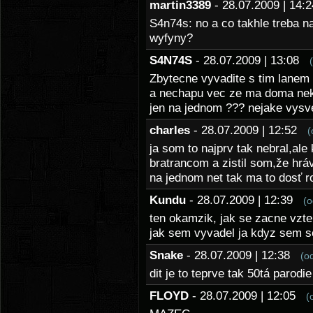
martin3389
- 28.07.2009 | 14
S4n74s: no a co takhle treba n
wyfyny?
S4N74S
- 28.07.2009 | 13:08
Zbytecne vyvadite s tim lanem 
a nechapu vec ze ma doma nekd
jen na jednom ??? nejake vysve
charles
- 28.07.2009 | 12:52
(
ja som to najprv tak nebral,ale
bratrancom a zistil som,že hrá
na jednom net tak ma to dosť r
Kundu
- 28.07.2009 | 12:39
(o
ten okamzik, jak se zacne vzte
jak sem vyvadel ja kdyz sem se
Snake
- 28.07.2009 | 12:38
(o
dit je to teprve tak 50tá parodi
FLOYD
- 28.07.2009 | 12:05
(