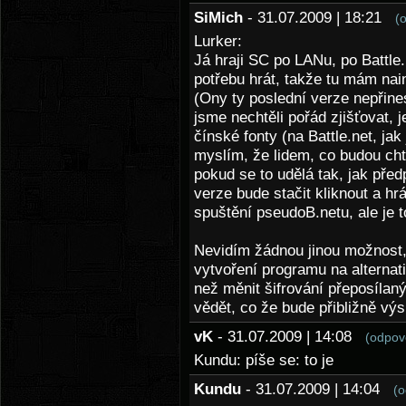
SiMich
- 31.07.2009 | 18:21
(
Lurker:
Já hraji SC po LANu, po Battl
potřebu hrát, takže tu mám nai
(Ony ty poslední verze nepřin
jsme nechtěli pořád zjišťovat, 
čínské fonty (na Battle.net, jak
myslím, že lidem, co budou chtí
pokud se to udělá tak, jak před
verze bude stačit kliknout a hr
spuštění pseudoB.netu, ale je t
Nevidím žádnou jinou možnost, 
vytvoření programu na alternati
než měnit šifrování přeposílaný
vědět, co že bude přibližně výsl
vK
- 31.07.2009 | 14:08
(odpov
Kundu: píše se: to je
Kundu
- 31.07.2009 | 14:04
(o