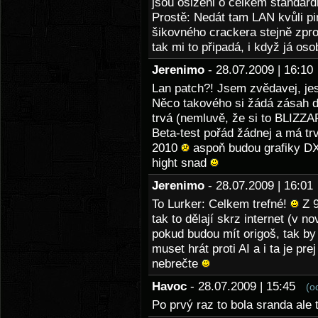
jsou ošizeni o celkem standard
Prostě: Nedát tam LAN kvůli pir
šikovného crackera stejně zpro
tak mi to připadá, i když já o
Jerenimo
- 28.07.2009 | 16:1
Lan patch?! Jsem zvědavej, jes
Něco takového si žádá zásah d
trvá (nemluvě, že si to BLIZZA
Beta-test pořád žádnej a má tr
2010
aspoň budou grafiky DX
hight snad
Jerenimo
- 28.07.2009 | 16:0
To Lurker: Celkem trefné!
Z 9
tak to dělají skrz internet (v n
pokud budou mít origoš, tak by
muset hrát proti AI a i ta je pr
nebrečte
Havoc
- 28.07.2009 | 15:45
(o
Po prvý raz to bola sranda ale t