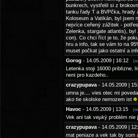
bunkrech, vystřelil si z brokov
tanku řady T a BVPčka, hrady 
Koloseum a Vatikán, byl jsem 
nejvíce ceňený zážitek - potře
Zelenka, stargate atlantis), b
con). Co chci říct je to, že pok
hru a info, tak se vám to na 95
muset počkat jako ostatní a inf
Gorog
- 14.05.2009 | 16:12
(o
Letenka stoji 16000 priblizne, l
neni pro kazdeho..
crazypupava
- 14.05.2009 | 
umna je.... vies otec mi poveda
ako tie skolske nemozem ist
Havoc
- 14.05.2009 | 13:15
(o
Vek ani tak veµký problém nie j
crazypupava
- 14.05.2009 | 
mat peniaze a vek tak by som a