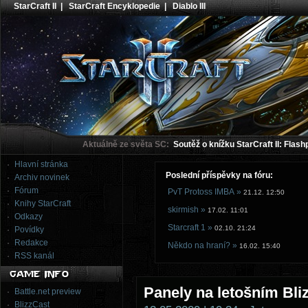
StarCraft II
|
StarCraft Encyklopedie
|
Diablo III
Aktuálně ze světa SC:
Soutěž o knížku StarCraft II: Flash
Hlavní stránka
Poslední příspěvky na fóru:
Archiv novinek
Fórum
PvT Protoss IMBA »
21.12. 12:50
Knihy StarCraft
skirmish »
17.02. 11:01
Odkazy
Starcraft 1 »
02.10. 21:24
Povídky
Redakce
Někdo na hraní? »
16.02. 15:40
RSS kanál
Panely na letošním Bl
Battle.net preview
BlizzCast