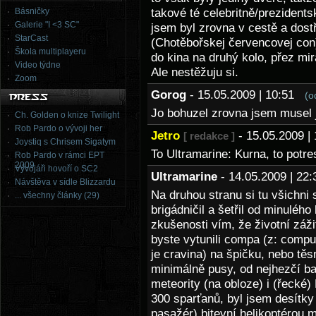
Básničky
takové té celebritně/prezidents
Galerie "I <3 SC"
jsem byl zrovna v cestě a dost
StarCast
(Chotěbořskej červencovej con)
Škola multiplayeru
do kina na druhý kolo, přez mi
Video týdne
Ale nestěžuju si.
Zoom
Gorog
- 15.05.2009 | 10:51
(o
Jo bohuzel zrovna jsem musel j
Ch. Golden o knize Twilight
Rob Pardo o vývoji her
Jetro
- 15.05.2009 
[ redakce ]
Joystiq s Chrisem Sigatym
To Ultramarine: Kurna, to potr
Rob Pardo v rámci EPT
2009
Vývojáři hovoří o SC2
Ultramarine
- 14.05.2009 | 2
Návštěva v sídle Blizzardu
Na druhou stranu si tu všichni 
... všechny články (29)
brigádničil a šetřil od minulého 
zkušenosti vím, že životní záž
byste vytunili compa (z: comp
je cravina) na špičku, nebo tě
minimálně pusy, od nejhezčí ba
meteority (na obloze) i (řecké) 
300 sparťanů, byl jsem desítky
pasažér) bitevní helikoptérou m