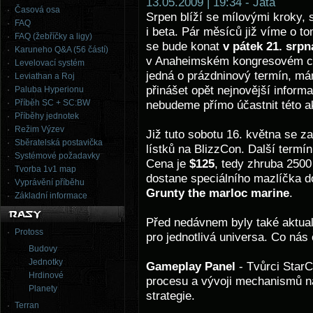
13.05.2009 | 19:34 - Jata
Časová osa
Srpen blíží se mílovými kroky, 
FAQ
i beta. Pár měsíců již víme o t
FAQ (žebříčky a ligy)
se bude konat
v pátek 21. srpn
Karuneho Q&A (56 částí)
v Anaheimském kongresovém ce
Levelovací systém
jedná o prázdninový termín, m
Leviathan a Roj
přinášet opět nejnovější inform
Paluba Hyperionu
Příběh SC + SC:BW
nebudeme přímo účastnit této a
Příběhy jednotek
Režim Výzev
Již tuto sobotu 16. května se 
Sběratelská postavička
lístků na BlizzCon. Další termí
Systémové požadavky
Cena je
$125
, tedy zhruba 250
Tvorba 1v1 map
dostane speciálního mazlíčka do
Vyprávění příběhu
Grunty the marloc marine
.
Základní informace
Před nedávnem byly také aktua
Protoss
pro jednotlivá universa. Co nás
Budovy
Jednotky
Gameplay Panel
- Tvůrci StarC
Hrdinové
procesu a vývoji mechanismů na
Planety
strategie.
Terran