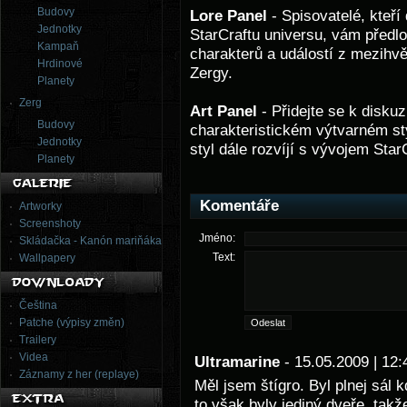
Budovy
Lore Panel
- Spisovatelé, kteří
Jednotky
StarCraftu universu, vám předlo
Kampaň
charakterů a událostí z mezihv
Hrdinové
Zergy.
Planety
Zerg
Art Panel
- Přidejte se k diskuz
Budovy
charakteristickém výtvarném sty
Jednotky
styl dále rozvíjí s vývojem StarC
Planety
Komentáře
Artworky
Screenshoty
Jméno:
Skládačka - Kanón mariňáka
Text:
Wallpapery
Čeština
Patche (výpisy změn)
Trailery
Videa
Ultramarine
- 15.05.2009 | 1
Záznamy z her (replaye)
Měl jsem štígro. Byl plnej sál 
to však byly jediný dveře, takž