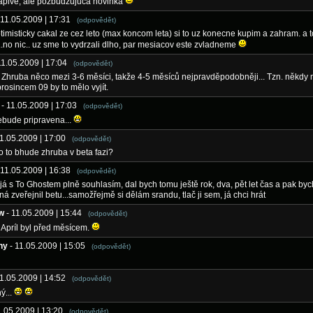
apive, ale pozbudzujuca novinka
 11.05.2009 | 17:31
(odpovědět)
timisticky cakal ze cez leto (max koncom leta) si to uz konecne kupim a zahram. a t
...no nic.. uz sme to vydrzali dlho, par mesiacov este zvladneme
11.05.2009 | 17:04
(odpovědět)
 Zhruba něco mezi 3-6 měsíci, takže 4-5 měsíců nejpravděpodobněji... Tzn. někdy 
prosincem 09 by to mělo vyjít.
- 11.05.2009 | 17:03
(odpovědět)
ebude pripravena...
11.05.2009 | 17:00
(odpovědět)
o to bhude zhruba v beta fazi?
 11.05.2009 | 16:38
(odpovědět)
á s To Ghostem plně souhlasím, dal bych tomu ještě rok, dva, pět let čas a pak byc
 zveřejnil betu...samožřejmě si dělám srandu, tlač ji sem, já chci hrát
w
- 11.05.2009 | 15:44
(odpovědět)
 Apríl byl před měsícem.
ny
- 11.05.2009 | 15:05
(odpovědět)
11.05.2009 | 14:52
(odpovědět)
ý...
1.05.2009 | 13:20
(odpovědět)