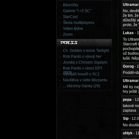
Ultramar
Básničky
Galerie "I <3 SC"
No, devět
že tim, že
StarCast
důležitý 
Škola multiplayeru
proto, že 
Video týdne
Lukas
- 
Zoom
To Ultram
Starcraft 
pochopite
Ch. Golden o knize Twilight
už budou 
Rob Pardo o vývoji her
tušil. Ně
Joystiq s Chrisem Sigatym
Gorog
- 
Rob Pardo v rámci EPT
2009
Poddil=da
Vývojáři hovoří o SC2
Návštěva v sídle Blizzardu
Ultramar
... všechny články (29)
Mě by zaj
hry ještě
pepa
- 1
takové no
zaplava
Sip
- 12.
No doufám
uhlyk
- 1