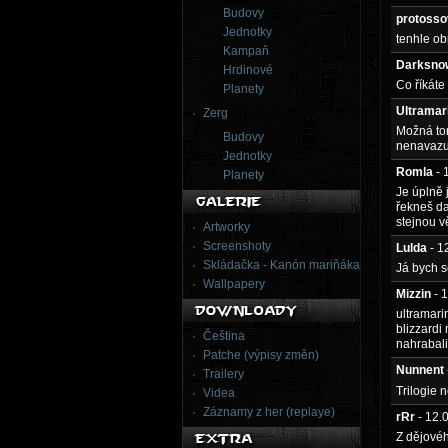
Budovy
protosso
Jednotky
tenhle obr
Kampaň
Darksno
Hrdinové
Co říkáte
Planety
Ultramar
Zerg
Možná tomu
Budovy
nenavazuj
Jednotky
Romla
- 
Planety
Je úplně 
řekneš da
stejnou vě
Artworky
Screenshoty
Lulda
- 1
Skládačka - Kanón mariňáka
Já bych s
Wallpapery
Mizzin
- 
ultramari
blizzardi
Čeština
nahrabali 
Patche (výpisy změn)
Nunnent
Trailery
Trilogie 
Videa
Záznamy z her (replaye)
rRr
- 12.
Z dějovéh