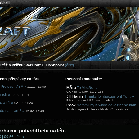
blo III
těž o knížku StarCraft II: Flashpoint
(číst)
ední příspěvky na fóru:
Poslední komentáře:
 Protoss IMBA »
21.12. 12:50
MÃ­ra
To VitoSs: »
Grunex Autumn SC 2 Cup
mish »
17.02. 11:01
Jill Harris
Thanks for discussion! Yo… »
Blizzard na mobil & arty na zdech
craft 1 »
02.10. 21:24
Geox
NemÄ›l by nÄ›kdo odkaz nebo knih
Je libo nějaká kniha z oblasti SC v češtině?
do na hraní? »
16.02. 15:40
rhaime potvrdil betu na léto
 | 09:56 - Jata