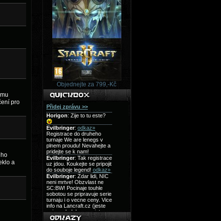
Objednejte za 799,-Kč
tomu
čení pro
ého
eklo a