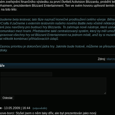
m zveřejnění finančního výsledku za první čtvrtletí Activision Blizzardu, proběhl te
haimem, prezidentem Blizzard Entertainment. Ten ve svém hovoru upřesnil termín
ž na toto léto:
o budeme beta testovat, tato fáze naznačí konečné prodloužení celého vývoje. Běh
arCraftu II začneme s externím testovním našeho nového Battle.netu včetně některý
které jsou navrženy pro budoucí hry Blizzardu. To zahrnuje nové nástroje, které usn
omunikaci mezi hrami. Představíme také centralizovaný systém, který by měl umož
pravovat všechny hry od Blizzard Entertainment na jednom místě, aniž by si musel
t několik kombinací přihlašovacích údajů.
časnou prioritou je dokončení jádra hry. Jakmile bude hotové, můžeme se přesuno
disky.
Zdroj:
starcr
áře
w
- 13.05.2009 | 16:44
(odpovědět)
sove-borci: Slyšel jsem o něm taky dřív, ale byl prezentován jako nový.