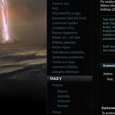
Po nedávné
Časová osa
Mikem Mor
FAQ
testingu ji
FAQ (žebříčky a ligy)
Karuneho Q&A (56 částí)
Toto lét
Levelovací systém
testu St
funkcí, 
Leviathan a Roj
hráčům k
Paluba Hyperionu
hráčům s
Příběh SC + SC:BW
pamatova
Příběhy jednotek
Naší sou
Režim Výzev
dva data
Sběratelská postavička
Systémové požadavky
Tvorba 1v1 map
Koment
Vyprávění příběhu
Základní informace
Jméno:
Text:
Protoss
Budovy
Jednotky
Hrdinové
Planety
Darksno
Terran
To protos