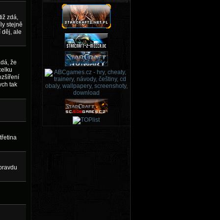
iž zdá,
ly stejně
 děj, ale
adá, že
celku
ozšíření
ych tak
třetina
opravdu