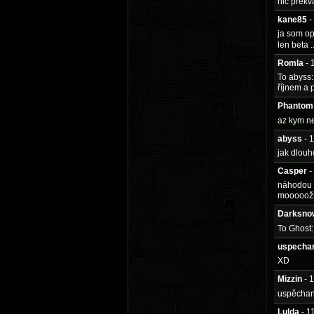
nic prekv
kane85
-
ja som op
len beta 
Romla
- 
To abyss:
říjnem a 
Phantom
az kym n
abyss
- 
jak dlouh
Casper
-
náhodou j
mooooožná
Darksno
To Ghost:
uspecha
XD
Mizzin
- 
uspěchan
Lulda
- 1