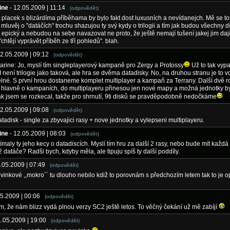
ine
- 12.05.2009 | 11:14
(odpovědět)
 placek s blizárdíma příběhama by bylo fakt dost luxusních a nevídanejch. Mě se tot
 mluvěj o "datáčích" trochu shazujou ty svý kydy o trilogii a tím jak budou všechny dí
a epický a nebudou na sebe navazovat ne proto, že ještě nemají tušení jakej jim dají
"chtějí vyprávět příběh ze tří pohledů". blah.
12.05.2009 | 09:12
(odpovědět)
arine: Jo, myslí tím singleplayerový kampaně pro Zergy a Protossy
Už to tak vyp
II není trilogie jako taková, ale hra se dvěma datadisky. No, na druhou stranu je to v
lné. S první hrou dostaneme komplet multiplayer a kampaň za Terrany. Další dvě r
hlavně o kampaních, do multiplayeru přinesou jen nové mapy a možná jednotky b
jak jsem se rozkecal, takže pro shrnutí, 9ti disků se pravděpodobně nedočkáme
12.05.2009 | 09:08
(odpovědět)
tadisk - single za zbyvajici rasy + nove jednotky a vylepseni multiplayeru.
ine
- 12.05.2009 | 08:03
(odpovědět)
ímaly ty jeho kecy o datadiscích. Myslí tím hru za další 2 rasy, nebo bude mít každá 
 2 datáče? Radši bych, kdyby měla, ale tipuju spíš ty další poddíly.
2.05.2009 | 07:49
(odpovědět)
vinkové ,,mokro´´ tu dlouho nebilo kdiž to porovnám s předchozím letem tak to je 
05.2009 | 00:06
(odpovědět)
, že nám blizz vydá plnou verzy SC2 ještě letos. To věčný čekání už mě zabíjí
1.05.2009 | 19:00
(odpovědět)