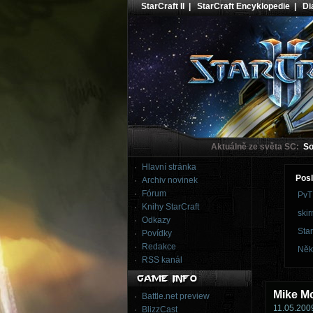
StarCraft II
|
StarCraft Encyklopedie
|
Dia
Aktuálně ze světa SC:
Sou
Hlavní stránka
Posl
Archiv novinek
Fórum
PvT
Knihy StarCraft
skir
Odkazy
Star
Povídky
Redakce
Něk
RSS kanál
Mike Mo
Battle.net preview
11.05.2009
BlizzCast