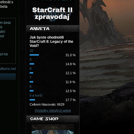
lefonát s
 beta
em beta
ch
adní
nit
Jak byste ohodnotili
i
StarCraft II: Legacy of the
Void?
10
ut na
31.0 %
9
14.8 %
aftwire.net
8
12.1 %
7
11.9 %
6
12.5 %
5 a horší
17.7 %
Celkem hlasovalo: 6629
Výsledky minulých anket