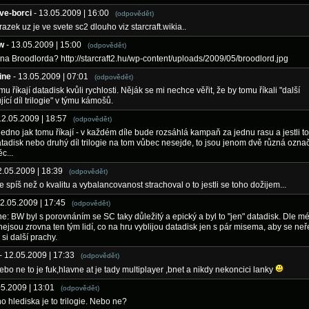
ve-borci
- 13.05.2009 | 16:00
(odpovědět)
azek uz je ve svete sc2 dlouho viz starcraft.wikia..
w
- 13.05.2009 | 15:00
(odpovědět)
 na Broodlorda? http://starcraft2.hu/wp-content/uploads/2009/05/broodlord.jpg
ine
- 13.05.2009 | 07:01
(odpovědět)
 říkají datadisk kvůli rychlosti. Něják se mi nechce věřit, že by tomu říkali "další
ící díl trilogie" v týmu kámošů.
12.05.2009 | 18:57
(odpovědět)
jedno jak tomu říkají - v každém díle bude rozsáhlá kampaň za jednu rasu a jestli 
tadisk nebo druhý díl trilogie na tom vůbec nesejde, to jsou jenom dvě různá ozna
c...
2.05.2009 | 18:39
(odpovědět)
e spíš než o kvalitu a vybalancovanost strachoval o to jestli se toho dožijem...
12.05.2009 | 17:45
(odpovědět)
ne: BW byl s porovnáním se SC taky důležitý a epický a byl to "jen" datadisk. Dle m
 nejsou zrovna ten tým lidí, co na hru vyblijou datadisk jen s pár misema, aby se neř
si další prachy.
- 12.05.2009 | 17:33
(odpovědět)
nebo ne to je fuk,hlavne at je tady multiplayer ,bnet a nikdy nekoncici lanky
05.2009 | 13:01
(odpovědět)
o hlediska je to trilogie. Nebo ne?