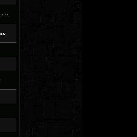
o este
mezi
h