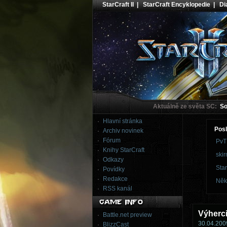
StarCraft II
|
StarCraft Encyklopedie
|
Dia
Aktuálně ze světa SC:
Sou
Hlavní stránka
Posl
Archiv novinek
Fórum
PvT
Knihy StarCraft
skir
Odkazy
Star
Povídky
Redakce
Něk
RSS kanál
Výherc
Battle.net preview
30.04.2009
BlizzCast