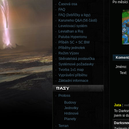
Po měsíci 
Časová osa
FAQ
FAQ (žebříčky a ligy)
Karuneho Q&A (56 částí)
Levelovací systém
Leviathan a Roj
Paluba Hyperionu
Příběh SC + SC:BW
Příběhy jednotek
Režim Výzev
Koment
Sběratelská postavička
Systémové požadavky
Jméno:
Tvorba 1v1 map
Text:
Vyprávění příběhu
Základní informace
Protoss
Budovy
Jata
[ re
Jednotky
To Darksn
Hrdinové
jsem si da
Planety
Darksno
Terran
Zajímalo 