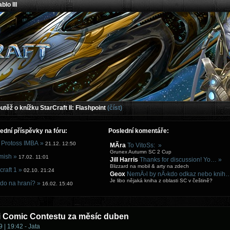
blo III
těž o knížku StarCraft II: Flashpoint
(číst)
ední příspěvky na fóru:
Poslední komentáře:
 Protoss IMBA »
21.12. 12:50
MÃ­ra
To VitoSs: »
Grunex Autumn SC 2 Cup
mish »
17.02. 11:01
Jill Harris
Thanks for discussion! Yo… »
Blizzard na mobil & arty na zdech
craft 1 »
02.10. 21:24
Geox
NemÄ›l by nÄ›kdo odkaz nebo knih
Je libo nějaká kniha z oblasti SC v češtině?
do na hraní? »
16.02. 15:40
i Comic Contestu za měsíc duben
 | 19:42 - Jata