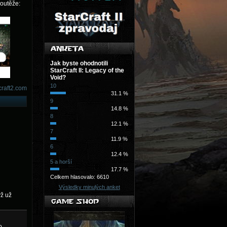
soutěže:
Jak byste ohodnotili
StarCraft II: Legacy of the
Void?
10
craft2.com
31.1 %
9
14.8 %
8
12.1 %
7
11.9 %
6
12.4 %
5 a horší
17.7 %
Celkem hlasovalo: 6610
Výsledky minulých anket
yž už
o