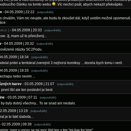
 budoucího článku na tomto webu
. Víc nechci psát, abych nekazil překvápko.
w
- 04.05.2009 | 22:22
(odpovědět)
To chválím, Vám nic neujde, ale budu to zkoušet dál, když uvidím možné opomenutí
ráce
- 04.05.2009 | 20:33
dakce ]
(odpovědět)
ow: Jj, mam už to přeložený...
w
- 04.05.2009 | 20:32
(odpovědět)
povězené otázky SC2Podu.
 04.05.2009 | 18:34
(odpovědět)
udelal prdel a tentokrat zverejnil 3 nejhorsi komiksy ... docela bych tomu i veril.
 04.05.2009 | 18:33
(odpovědět)
 nechapu nebo nevim ...
různých barev
- 03.05.2009 | 21:07
(odpovědět)
první líbí ale ten poslední je best.
ine
- 03.05.2009 | 07:11
(odpovědět)
e by byly dobrý všechny... To se snad ani nestalo.
02.05.2009 | 13:19
(odpovědět)
rat je to fakt slabota...
- 02.05.2009 | 09:39
(odpovědět)
rine: napr v unoru se mi moc libil ten s tim "mi live for hire"