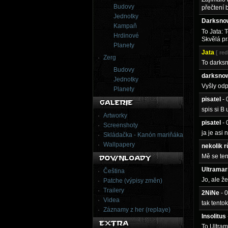
Budovy
přečtení
Jednotky
Darksno
Kampaň
To Jata: 
Hrdinové
Skvělá p
Planety
Jata
[ re
Zerg
To darksn
Budovy
darksno
Jednotky
Vyšly od
Planety
pisatel
-
spis si B 
Artworky
pisatel
-
Screenshoty
ja je asi
Skládačka - Kanón mariňáka
Wallpapery
nekolik 
Mě se ten 
Ultramar
Čeština
Jo, ale ž
Patche (výpisy změn)
Trailery
2NiNe
- 
Videa
tak tentok
Záznamy z her (replaye)
Insolitus
To Ultrama