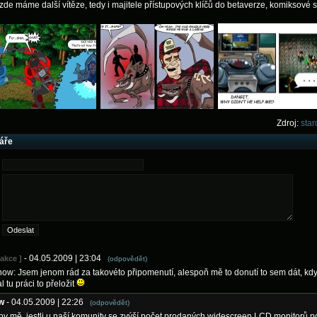
zde máme další vítěze, tedy i majitele přístupových klíčů do betaverze, komiksové 
Zdroj:
star
áře
- 04.05.2009 | 23:04
dakce ]
(odpovědět)
ow: Jsem jenom rád za takovéto připomenutí, alespoň mě to donutí to sem dát, kd
l tu práci to přeložit
w
- 04.05.2009 | 22:26
(odpovědět)
by mě, jestli u naší komunity se zvýší počet prodaných widescreen LCD monitorů p