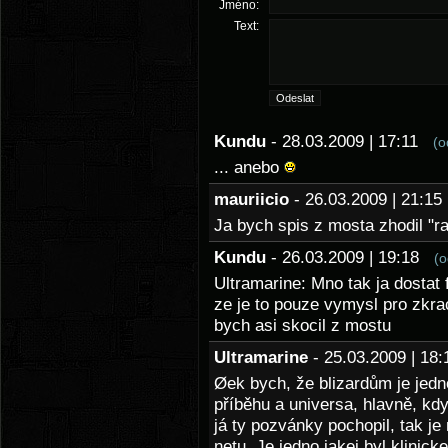
Jméno:
Text:
Kundu
- 28.03.2009 | 17:11
(o
... anebo
mauriicio
- 26.03.2009 | 21:
Ja bych spis z mosta zhodil "r
Kundu
- 26.03.2009 | 19:18
(o
Ultramarine: Mno tak ja dostat 
ze je to pouze vymysl pro zkra
bych asi skocil z mostu
Ultramarine
- 25.03.2009 | 1
Øek bych, že blizardům je jedn
příběhu a universa, hlavně, k
já ty pozvánky pochopil, tak je
netu. Je jedno jakej byl klinic