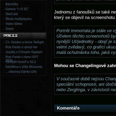
Básničky
Galerie "I <3 SC"
Jednomu z fanoušků se také n
StarCast
který se objevil na screenshot
Škola multiplayeru
Video týdne
Zoom
Portrét Immortala je stále ve vý
Účelem těchto screenshotů byl
nynější UI/jednotky - obojí je
Ch. Golden o knize Twilight
velmi zvědavý, co grafici ukuc
Rob Pardo o vývoji her
malá ochutnávka toho, jaká vy
Joystiq s Chrisem Sigatym
Rob Pardo v rámci EPT
2009
Vývojáři hovoří o SC2
Mohou se Changelingové zah
Návštěva v sídle Blizzardu
... všechny články (29)
V současné době nejsou Chang
speciální schopnosti, ani útoč
nebo Zerglinga, v závislosti na
Komentáře