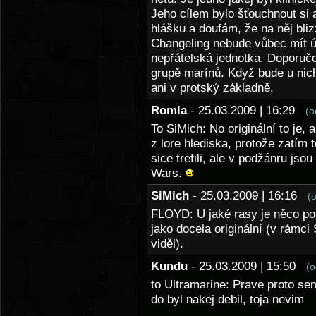
Jeho cílem bylo šťouchnout si 
hlášku a doufám, že na něj bl
Changeling nebude vůbec mít ú
nepřátelská jednotka. Doporučo
grupě marínů. Když bude u nic
ani v protský základně.
Romla
- 25.03.2009 | 16:29
(o
To SiMich: No originální to je, 
z lore hlediska, protože zatím t
sice trefili, ale v podžánru js
Wars.
SiMich
- 25.03.2009 | 16:16
(
FLOYD: U jaké rasy je něco po
jako docela originální (v rám
viděl).
Kundu
- 25.03.2009 | 15:50
(o
to Ultramarine: Prave proto se
do byl nakej debil, toja nevim