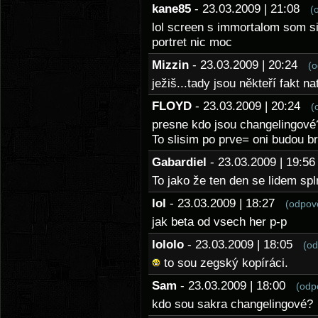
kane85
- 23.03.2009 | 21:08
(
lol screen s immortalom som s
portret nic moc
Mizzin
- 23.03.2009 | 20:24
(o
ježiš...tady jsou někteří fakt na
FLOYD
- 23.03.2009 | 20:24
(
presne kdo jsou changelingové
To slisim po prve= oni budou 
Gabardiel
- 23.03.2009 | 19:
To jako že ten den se lidem sp
lol
- 23.03.2009 | 18:27
(odpov
jak beta od vsech her p-p
lololo
- 23.03.2009 | 18:05
(od
to sou zegský kopíráci.
Sam
- 23.03.2009 | 18:00
(odp
kdo sou sakra changelingové?