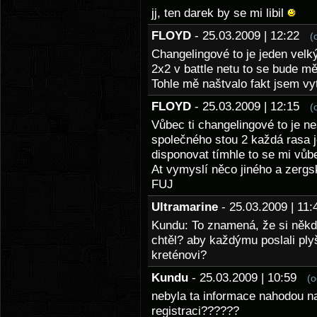
jj, ten darek by se mi libil
FLOYD
- 25.03.2009 | 12:22
(
Changelingové to je jeden velký
2x2 v battle netu to se bude m
Tohle mě naštvalo fakt jsem v
FLOYD
- 25.03.2009 | 12:15
(
Vůbec ti changelingové to je n
společného stou 2 každá rasa 
disponovat tímhle to se mi vůbec
At vymyslí něco jiného a zergs
FUJ
Ultramarine
- 25.03.2009 | 1
Kundu: To znamená, že si někdo 
chtěl? aby každýmu poslali ply
kreténovi?
Kundu
- 25.03.2009 | 10:59
(o
nebyla ta informace nahodou na
registraci??????