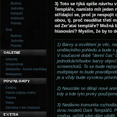
3) Toto se týká spíše návrhu 
Budovy
Jednotky
Templáře, namísto mít jeden 
Kampaň
střídající se, proč je nespojit
Hrdinové
obou, tj. proč neudělat třetí 
Planety
od Zer'atai templáře? Možná b
Zerg
hlasování? Myslím, že by to do
Budovy
Jednotky
1) Barvy a osvětlení je věc, n
Planety
uměleckého pohledu a bude s 
V současné době "denní čas" či
Artworky
jednotkách/budov barvy objeví,
Screenshoty
screenshotů. To se bude nejspí
Skládačka - Kanón mariňáka
multiplayer to bude pravděpod
Wallpapery
je a vždy bude vysokou priorit
Čeština
2) Neustále se dělají nové ani
Patche (výpisy změn)
kdy a kde tyto prvky použijem
Trailery
Videa
3) Nedávno komunita rozhodla
Záznamy z her (replaye)
dvou modelů Dark Templářů. P
změna, určitě vám dám vědět.