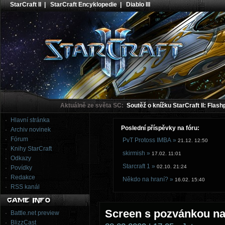
StarCraft II
|
StarCraft Encyklopedie
|
Diablo III
Aktuálně ze světa SC:
Soutěž o knížku StarCraft II: Flash
Hlavní stránka
Poslední příspěvky na fóru:
Archiv novinek
Fórum
PvT Protoss IMBA »
21.12. 12:50
Knihy StarCraft
skirmish »
17.02. 11:01
Odkazy
Starcraft 1 »
02.10. 21:24
Povídky
Redakce
Někdo na hraní? »
16.02. 15:40
RSS kanál
Screen s pozvánkou na 
Battle.net preview
BlizzCast