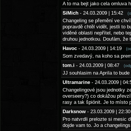
A to ma bejt jako cela omluva h
SiMich
- 24.03.2009 | 15:42
(
Changeling se přemění ve chvíl
popravdě chtěl vidět, jestli to 
viděné oblasti nepřítel, nebo t
druhou jednotkou. Doufám, že t
Havoc
- 24.03.2009 | 14:19
(o
Som zvedavý, na koho sa preme
tom.i
- 24.03.2009 | 08:47
(od
JJ souhlasim na Aprila to bude
Ultramarine
- 24.03.2009 | 0
Changelingové jsou jednotky ze
overseery?) co dokážou převzí
rasy a tak špiónit. Je to místo 
Darksnow
- 23.03.2009 | 22:
Pro natvrdli prelozte si mesic 
dojde vam to. Jo a changelings