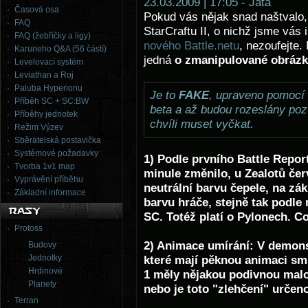
23.03.2009 | 17:05 - Jata
Časová osa
Pokud vás nějak snad naštvalo, 
FAQ
StarCraftu II, o nichž jsme vás
FAQ (žebříčky a ligy)
nového Battle.netu
, nezoufejte.
Karuneho Q&A (56 částí)
jedná
o zmanipulované obráz
Levelovací systém
Leviathan a Roj
Paluba Hyperionu
Je to
FAKE
, upraveno pomocí
Příběh SC + SC:BW
beta a až budou rozeslány poz
Příběhy jednotek
chvíli muset vyčkat.
Režim Výzev
Sběratelská postavička
Systémové požadavky
1) Podle prvního Battle Repor
Tvorba 1v1 map
minule změnilo, u Zealotů če
Vyprávění příběhu
neutrální barvu čepele, na zá
Základní informace
barvu hráče, stejně tak podle
SC. Totéž platí o Pylonech. Co
Protoss
2) Animace umírání: V demons
Budovy
Jednotky
které mají pěknou animaci smr
Hrdinové
1 měly nějakou podivnou malo
Planety
nebo je toto "zlehčení" určen
Terran