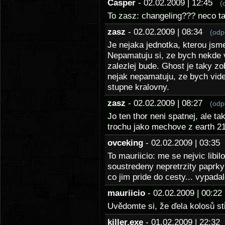
Casper
- 02.02.2009 | 12:45
(
To zasz: changeling??? neco t
zasz
- 02.02.2009 | 08:34
(odp
Je nejaka jednotka, kterou jsm
Nepamatuju si, ze bych nekde v
zalezlej bude. Ghost je taky z
nejak nepamatuju, ze bych vide
stupne kralovny.
zasz
- 02.02.2009 | 08:27
(odp
Jo ten thor neni spatnej, ale ta
trochu jako mechove z earth 2
ovceking
- 02.02.2009 | 03:3
To mauriicio: me se nejvic libil
soustredeny nepretrzity paprky 
co jim pride do cesty... vypada
mauriicio
- 02.02.2009 | 00:
Uvědomte si, že ďela kolosů stř
killer.exe
- 01.02.2009 | 22:3