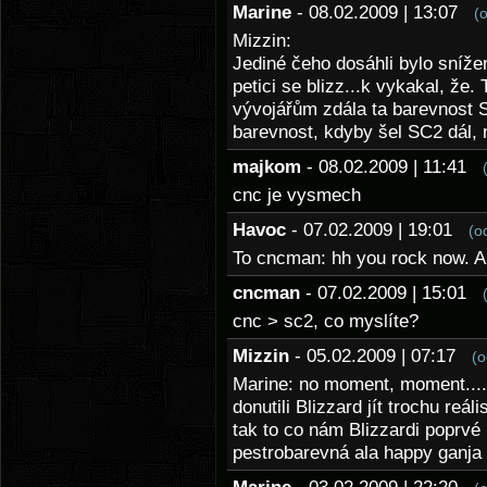
Marine
- 08.02.2009 | 13:07
(
Mizzin:
Jediné čeho dosáhli bylo snížen
petici se blizz...k vykakal, že
vývojářům zdála ta barevnost 
barevnost, kdyby šel SC2 dál, n
majkom
- 08.02.2009 | 11:41
cnc je vysmech
Havoc
- 07.02.2009 | 19:01
(o
To cncman: hh you rock now. Al
cncman
- 07.02.2009 | 15:01
cnc > sc2, co myslíte?
Mizzin
- 05.02.2009 | 07:17
(o
Marine: no moment, moment....n
donutili Blizzard jít trochu re
tak to co nám Blizzardi poprvé 
pestrobarevná ala happy ganja