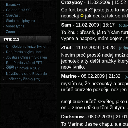
Crazyboy
- 11.02.2009 | 15:5
Básničky
Co furt becite? jeste jste to nev
Galerie "I <3 SC"
neudelaj
jak decka tak se uk
StarCast
Škola multiplayeru
Sam
- 11.02.2009 | 15:17
(odp
Video týdne
Zoom
To Zhul: přesně, já to říkám fur
vypne a naopak, mám dojem, že
Ch. Golden o knize Twilight
Zhul
- 11.02.2009 | 08:28
(odp
Rob Pardo o vývoji her
Nevim proč prostě nedaj možnos
Joystiq s Chrisem Sigatym
jednotek a ty další sračky kte
Rob Pardo v rámci EPT
neovlivnilo.
2009
Vývojáři hovoří o SC2
Návštěva v sídle Blizzardu
Marine
- 08.02.2009 | 21:32
(
... všechny články (29)
myslím si, že hezounký a propr
určitě omrzelo později, než je
singl bude určitě skvělej, jako 
on... znovu děkuji těm žlutým..
Darksnow
- 08.02.2009 | 21:
To Marine: Jasne chapu, ale otaz