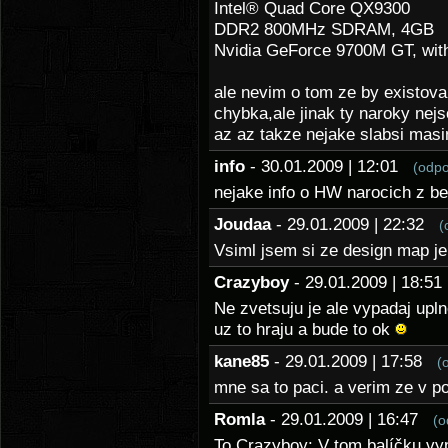
Intel® Quad Core QX9300
DDR2 800MHz SDRAM, 4GB
Nvidia GeForce 9700M GT, w
ale nevim o tom ze by existov
chybka,ale jinak ty naroky nejs
az az takze nejake slabsi masi
info
- 30.01.2009 | 12:01
(odpo
nejake info o HW narocich z be
Joudaa
- 29.01.2009 | 22:32
(
Vsiml jsem si ze design map je
Crazyboy
- 29.01.2009 | 18:
Ne zvetsuju je ale vypadaj upln
uz to hraju a bude to ok
kane85
- 29.01.2009 | 17:58
(
mne sa to paci. a verim ze v p
Romla
- 29.01.2009 | 16:47
(o
To Crazyboy: V tom balíčku vyp