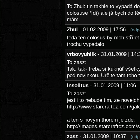
To Zhul: tjn takhle to vypadá do
colosuse řídí) ale já bych do t
mám.
Zhul
- 01.02.2009 | 17:56
(odp
teda ten colosus by moh stříle
trochu vypadalo
vrbovyuhlik
- 31.01.2009 | 1
To zasz:
Tak, tak- treba si kuknúť všetky
pod novinkou. Určite tam toho 
Insolitus
- 31.01.2009 | 11:0
To zasz:
jestli to nebude tim, ze novejch
http://www.starcraftcz.com/gal
a ten s novym thorem je zde:
http://images.starcraftcz.com/
zasz
- 31.01.2009 | 10:37
(odp