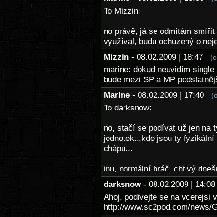
To Mizzin:
no právě, já se odmítám smířit 
využíval, budu ochuzený o nejen
Mizzin
- 08.02.2009 | 18:47
(o
marine: dokud neuvidím single 
bude mezi SP a MP podstatnějš
Marine
- 08.02.2009 | 17:40
(
To darksnow:
no, stačí se podívat už jen na 
jednotek...kde jsou ty fyzikální
chápu...
inu, normální hráč, chtivý dne
darksnow
- 08.02.2009 | 14:
Ahoj, podivejte se na vcerejsi
http://www.sc2pod.com/news/