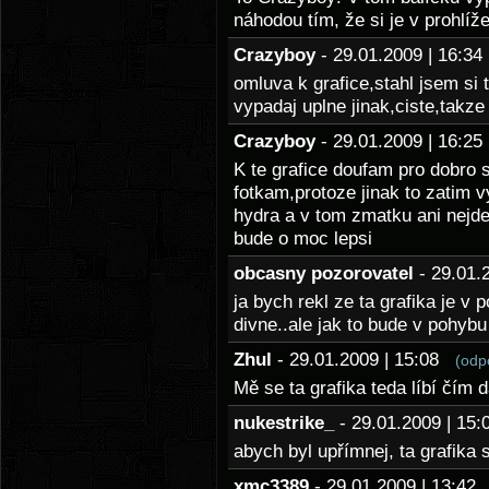
náhodou tím, že si je v prohlí
Crazyboy
- 29.01.2009 | 16:
omluva k grafice,stahl jsem si 
vypadaj uplne jinak,ciste,takz
Crazyboy
- 29.01.2009 | 16:
K te grafice doufam pro dobro s
fotkam,protoze jinak to zatim 
hydra a v tom zmatku ani nejde
bude o moc lepsi
obcasny pozorovatel
- 29.01
ja bych rekl ze ta grafika je v 
divne..ale jak to bude v pohybu
Zhul
- 29.01.2009 | 15:08
(odp
Mě se ta grafika teda líbí čím d
nukestrike_
- 29.01.2009 | 1
abych byl upřímnej, ta grafika 
xmc3389
- 29.01.2009 | 13:4