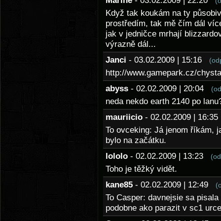
Marine
- 03.02.2009 | 22:20
(
Když tak koukám na ty působi
prostředím, tak mě čím dál více
jak v jedničce mrhají blizzard
výrazně dál...
Janci
- 03.02.2009 | 15:16
(od
http://www.gamepark.cz/chysta
abyss
- 02.02.2009 | 20:04
(o
neda nekdo earth 2140 po lanu
mauriicio
- 02.02.2009 | 16:
To ovceking: Já jenom říkám, jak
bylo na začátku.
lololo
- 02.02.2009 | 13:23
(od
Toho je těžký vidět.
kane85
- 02.02.2009 | 12:49
(
To Casper: davnejsie sa pisala
podobne ako parazit v sc1 urc