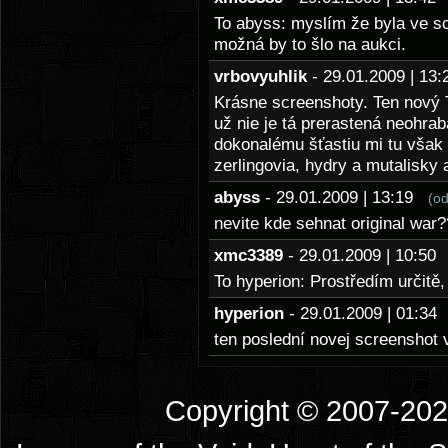
To abyss: myslím že byla ve s
možná by to šlo na aukci.
vrbovyuhlik
- 29.01.2009 | 1
Krásne screenshoty. Ten nový 
už nie je tá prerastená neohra
dokonalému šťastiu mi tu však
zerlingovia, hydry a mutalisky
abyss
- 29.01.2009 | 13:19
(o
nevite kde sehnat original war?
xmc3389
- 29.01.2009 | 10:5
To hyperion: Prostředím určitě,
hyperion
- 29.01.2009 | 01:3
ten poslední novej screenshot 
Copyright © 2007-2026