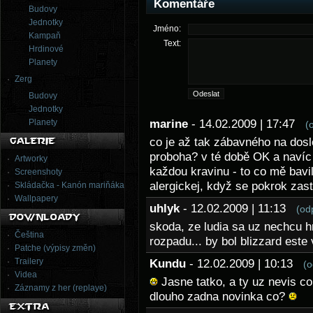
Komentáře
Budovy
Jednotky
Jméno:
Kampaň
Text:
Hrdinové
Planety
Zerg
Budovy
Jednotky
Planety
marine
- 14.02.2009 | 17:47
(
co je až tak zábavného na dosl
proboha? v té době OK a navíc 
Artworky
každou kravinu - to co mě bavil
Screenshoty
alergickej, když se pokrok zasta
Skládačka - Kanón mariňáka
Wallpapery
uhlyk
- 12.02.2009 | 11:13
(od
skoda, ze ludia sa uz nechcu h
Čeština
rozpadu... by bol blizzard est
Patche (výpisy změn)
Trailery
Kundu
- 12.02.2009 | 10:13
(o
Videa
Jasne tatko, a ty uz nevis co
Záznamy z her (replaye)
dlouho zadna novinka co?