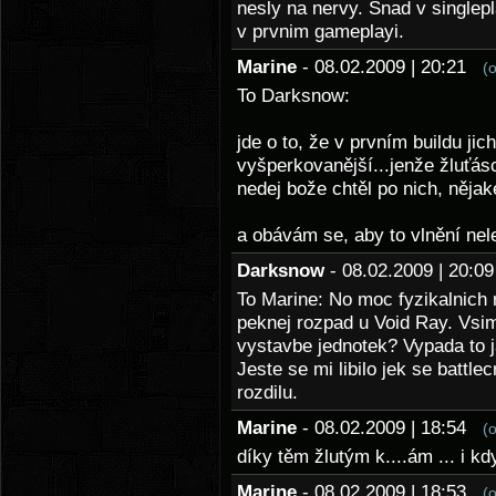
nesly na nervy. Snad v singlep
v prvnim gameplayi.
Marine
- 08.02.2009 | 20:21
(
To Darksnow:
jde o to, že v prvním buildu jic
vyšperkovanější...jenže žluťásc
nedej bože chtěl po nich, něja
a obávám se, aby to vlnění nel
Darksnow
- 08.02.2009 | 20:
To Marine: No moc fyzikalnich 
peknej rozpad u Void Ray. Vsimli
vystavbe jednotek? Vypada to 
Jeste se mi libilo jek se battle
rozdilu.
Marine
- 08.02.2009 | 18:54
(
díky těm žlutým k....ám ... i kdy
Marine
- 08.02.2009 | 18:53
(