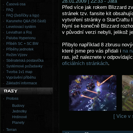
28.01.2009 | 22:33 - Jata
Časová osa
Před více jak rokem Blizzard zv
FAQ
stránek tzv. fansite kit obsahují
FAQ (žebříčky a ligy)
vytvoření stránky o StarCraftu 
Karuneho Q&A (56 částí)
Nyní se konečně Blizzard rozhou
Levelovací systém
v původní verzi nebyli, jelikož 
Leviathan a Roj
Paluba Hyperionu
Příběh SC + SC:BW
Přibylo například 8 zbrusu nov
Příběhy jednotek
které jsme pro vás přidali i
na n
Režim Výzev
ras, jež naleznete v odpovídajíc
Sběratelská postavička
oficiálních stránkách
.
Systémové požadavky
Tvorba 1v1 map
Vyprávění příběhu
Základní informace
Protoss
Budovy
Jednotky
[ Více v
Hrdinové
Planety
Terran