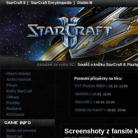
StarCraft II
|
StarCraft Encyklopedie
|
Diablo III
Aktuálně ze světa SC:
Soutěž o knížku StarCraft II: Flash
Hlavní stránka
Poslední příspěvky na fóru:
Archiv novinek
Fórum
PvT Protoss IMBA »
21.12. 12:50
Knihy StarCraft
skirmish »
17.02. 11:01
Odkazy
Starcraft 1 »
02.10. 21:24
Povídky
Redakce
Někdo na hraní? »
16.02. 15:40
RSS kanál
Screenshoty z fansite k
Battle.net preview
BlizzCast