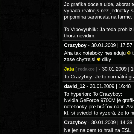
Jo grafika docela ujde, akorat 
vypada realnejs nez jednotky s
pripomina sarancata na farme.
To Vrbovyuhlik: Ja teda prohli
thora nevidim.
Crazyboy
- 30.01.2009 | 17:
Aha tak noteboky nesleduju
t
zase chytrejsi
diky
Jata
- 30.01.2009 |
[ redakce ]
To Crazyboy: Je to normální g
david_12
- 30.01.2009 | 16:4
To hyperion: To Crazyboy:
Nvidia GeForce 9700M je grafi
notebooky pre hráčov napr. A
kt. si uviedol to vyzerá, že t
Crazyboy
- 30.01.2009 | 14:
Ne jen na cem to hrali na ESL