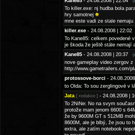
Kane85
- 24.08.2008 | 22:04
(
To killer.exe: nj hudba bola p
hry samotnej
mne este vadi ze stale nemaju 
killer.exe
- 24.08.2008 | 22:0
To Kane85: celkem povedené v
je škoda že ještě stále nemají a
Kane85
- 24.08.2008 | 20:37
(
nove gameplay video zergov z
http://www.gametrailers.com/pl
protossove-borci
- 24.08.200
to Olda: To sou zerglingové v l
Jata
- 24.08.2008 |
[ redakce ]
To 2NiNe: No na svym současny
protože mam jenom 6600 s 64MB
že by 9600M GT s 512MB mohl
8600M, ale je blbý, že jsou to h
extra, ale zatím notebook nepo