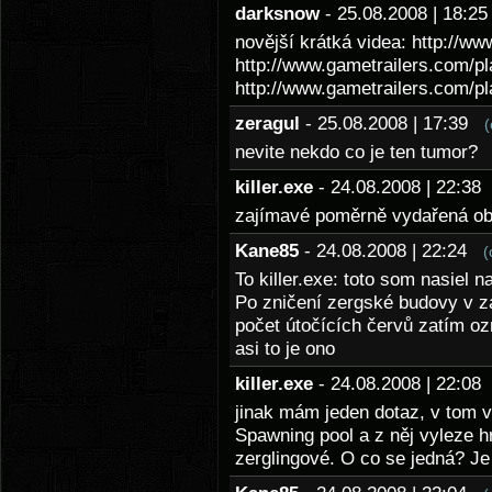
darksnow
- 25.08.2008 | 18:
novější krátká videa: http://w
http://www.gametrailers.com/pl
http://www.gametrailers.com/pl
zeragul
- 25.08.2008 | 17:39
(
nevite nekdo co je ten tumor?
killer.exe
- 24.08.2008 | 22:3
zajímavé poměrně vydařená o
Kane85
- 24.08.2008 | 22:24
(
To killer.exe: toto som nasiel
Po zničení zergské budovy v záv
počet útočících červů zatím o
asi to je ono
killer.exe
- 24.08.2008 | 22:0
jinak mám jeden dotaz, v tom vi
Spawning pool a z něj vyleze 
zerglingové. O co se jedná? J