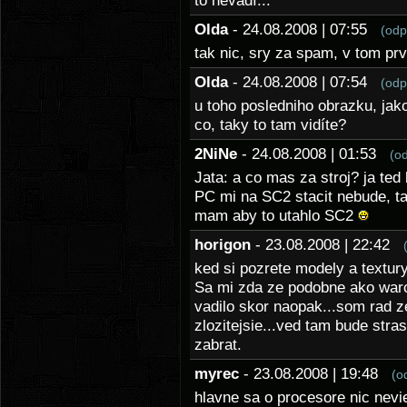
to nevadí...
Olda
- 24.08.2008 | 07:55
(odp
tak nic, sry za spam, v tom prvn
Olda
- 24.08.2008 | 07:54
(odp
u toho posledniho obrazku, jako
co, taky to tam vidíte?
2NiNe
- 24.08.2008 | 01:53
(o
Jata: a co mas za stroj? ja ted
PC mi na SC2 stacit nebude, t
mam aby to utahlo SC2
horigon
- 23.08.2008 | 22:42
ked si pozrete modely a textury 
Sa mi zda ze podobne ako warc
vadilo skor naopak...som rad z
zlozitejsie...ved tam bude stra
zabrat.
myrec
- 23.08.2008 | 19:48
(o
hlavne sa o procesore nic nevie.