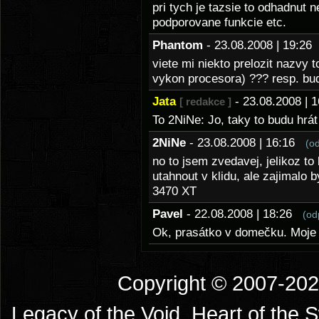
pri tych je tazsie to odhadnut 
podporovane funkcie etc.
Phantom
- 23.08.2008 | 19:2
viete mi niekto prelozit nazvy 
vykon procesora) ??? resp. bu
Jata
- 23.08.2008 |
[ redakce ]
To 2NiNe: Jo, taky to budu hrá
2NiNe
- 23.08.2008 | 16:16
(o
no to jsem zvedavej, jelikoz to
utahnout v klidu, ale zajimalo 
3470 XT
Pavel
- 22.08.2008 | 18:26
(od
Ok, prasátko v domečku. Moje g
Copyright © 2007-2026
Legacy of the Void, Heart of the 