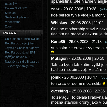
spanelstina...ale hlavne v angl
Básničky
Galerie "I <3 SC"
zasz
- 29.08.2008 | 19:28
(odp
StarCast
kde berete tyhle videjka mohly
Škola multiplayeru
Video týdne
Whiskey
- 29.08.2008 | 11:02
Zoom
Ona se mothership stavi z nex
tlacitka na probe v nexusu je t
Ch. Golden o knize Twilight
Kane85
- 26.08.2008 | 21:18
(
Rob Pardo o vývoji her
suhlasim ze crawler vyzera ako
Joystiq s Chrisem Sigatym
Rob Pardo v rámci EPT
2009
Vývojáři hovoří o SC2
Mutagon
- 26.08.2008 | 20:5
Návštěva v sídle Blizzardu
Tak co bych tak zatim vytkl je
... všechny články (29)
hadice (nezaimave). V sc1 mela
jonik
- 26.08.2008 | 10:47
(od
ten crawler se mi moc nelibi
ovceking
- 25.08.2008 | 22:3
To zeragul: to delala kralovna a
mozna stavijou drony jako v 