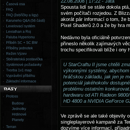
22.08.2008 | 17:22 - Jata
Časová osa
Spousta lidí se stále dokola ptá,
FAQ
svém počítači rozjedou. Z Bliz
FAQ (žebříčky a ligy)
akorát pár informací o tom, že 
Karuneho Q&A (56 částí)
Pixel Shaderů 2.0 a že by hra m
Levelovací systém
Leviathan a Roj
Nedávno byla oficiálně potvrze
Paluba Hyperionu
Příběh SC + SC:BW
přineslo několik zajímavých vě
Příběhy jednotek
trochu specifikovali blíže i on
Režim Výzev
Sběratelská postavička
U StarCraftu II jsme chtěli zm
Systémové požadavky
výkonnými systémy, abychom um
Tvorba 1v1 map
Vyprávění příběhu
hráčskou základu, jak jen je 
Základní informace
potenciál jakéhokoliv dostupn
problému ostatním konkurovat
hardwaru od ATI Radeon 9800
Protoss
HD 4800 a NVIDIA GeForce G
Budovy
Jednotky
Hrdinové
Ve zprávě se ale také objevily 
Planety
singleplayerové kampaně za Terr
Terran
dozvíme více informací, případ