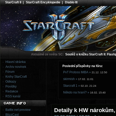
StarCraft II
|
StarCraft Encyklopedie
|
Diablo III
Aktuálně ze světa SC:
Soutěž o knížku StarCraft II: Flash
Hlavní stránka
Poslední příspěvky na fóru:
Archiv novinek
Fórum
PvT Protoss IMBA »
21.12. 12:50
Knihy StarCraft
skirmish »
17.02. 11:01
Odkazy
Starcraft 1 »
02.10. 21:24
Povídky
Redakce
Někdo na hraní? »
16.02. 15:40
RSS kanál
Detaily k HW nárokům,
Battle.net preview
BlizzCast