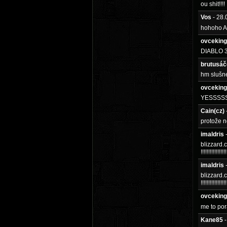
ou shit!!!!
Vos
- 28
hohoho A
ovceking
DIABLO 
brutusáč
hm slušne
ovceking
YESSSS
Cain(cz)
protože n
imaldris
blizzard.
!!!!!!!!!!!!!!!!!
imaldris
blizzard.
!!!!!!!!!!!!!!!!!
ovceking
me to por
Kane85