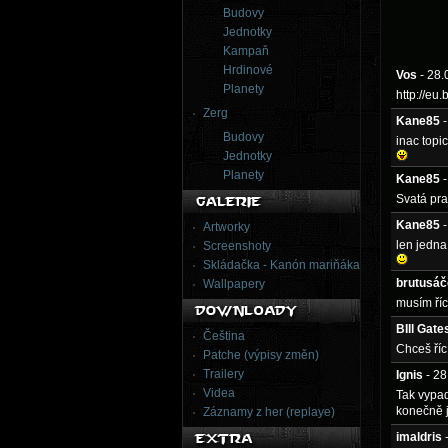
Budovy
Jednotky
Kampaň
Hrdinové
Vos
- 28
Planety
http://eu
Zerg
Kane85
Budovy
inac topi
Jednotky
Planety
Kane85
Svatá pr
Kane85
Artworky
len jedna
Screenshoty
Skládačka - Kanón mariňáka
brutusáč
Wallpapery
musím říc
BIll Gate
Čeština
Chceš ří
Patche (výpisy změn)
Trailery
Ignis
- 2
Videa
Tak vypad
konečně j
Záznamy z her (replaye)
imaldris