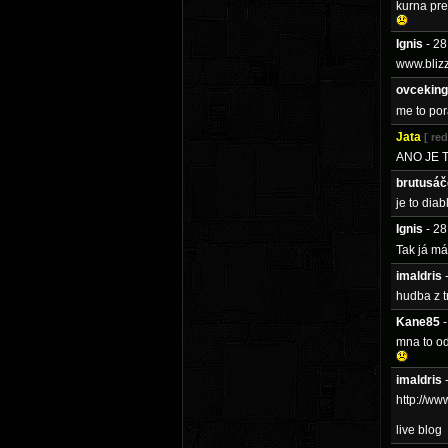
kurna pre
Ignis
- 2
www.blizz
ovceking
me to por
Jata
[ re
ANO JE 
brutusáč
je to diab
Ignis
- 2
Tak já m
imaldris
hudba z t
Kane85
mna to od
imaldris
http://w
live blog