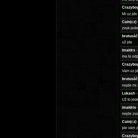
Crazybo
Mi uz jde
Cain(cz)
zvuk jede
brutusáč
už jde
imaldrs
-
ma to odp
Crazybo
Vam uz j
brutusáč
nejde mi
Lukash
-
Už to jed
imaldris
nejde zv
Cain(cz)
jde vám 
Crazybo