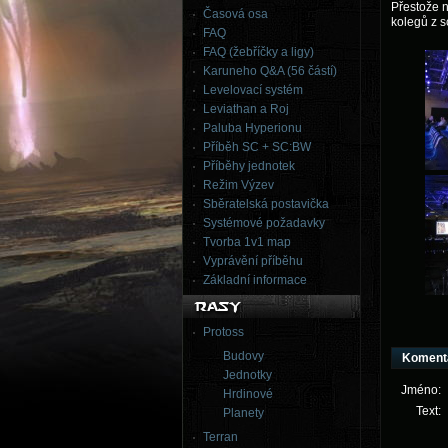
Přestože n
Časová osa
kolegů z s
FAQ
FAQ (žebříčky a ligy)
Karuneho Q&A (56 částí)
Levelovací systém
Leviathan a Roj
Paluba Hyperionu
Příběh SC + SC:BW
Příběhy jednotek
Režim Výzev
Sběratelská postavička
Systémové požadavky
Tvorba 1v1 map
Vyprávění příběhu
Základní informace
Protoss
Budovy
Koment
Jednotky
Jméno:
Hrdinové
Text:
Planety
Terran