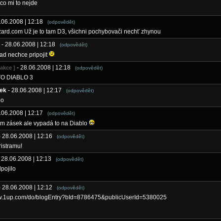
co mi to nejde
8.06.2008 | 12:18
(odpovědět)
ard.com Už je to tam D3, všichni pochybovači nechť zhynou
- 28.06.2008 | 12:18
(odpovědět)
ad nechce pripojit
- 28.06.2008 | 12:18
dakce ]
(odpovědět)
TO DIABLO 3
ek
- 28.06.2008 | 12:17
(odpovědět)
lo
8.06.2008 | 12:17
(odpovědět)
ám zásek ale vypadá to na Diablo
- 28.06.2008 | 12:16
(odpovědět)
ristramu!
- 28.06.2008 | 12:13
(odpovědět)
pojilo
- 28.06.2008 | 12:12
(odpovědět)
ww.1up.com/do/blogEntry?bId=8786475&publicUserId=5380025