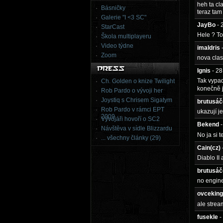
heh ta cl
Básničky
teraz tam
Galerie "I <3 SC"
JayBo
- 
StarCast
Hele ? To
Škola multiplayeru
Video týdne
imaldris
Zoom
nova clas
Ignis
- 2
Tak vypad
Ch. Golden o knize Twilight
konečně j
Rob Pardo o vývoji her
Joystiq s Chrisem Sigatym
brutusáč
Rob Pardo v rámci EPT
ukazují j
2009
Vývojáři hovoří o SC2
Bekend
Návštěva v sídle Blizzardu
No ja si 
... všechny články (29)
Cain(cz)
Diablo II
brutusáč
no engine
ovceking
ale strea
fusekle
-