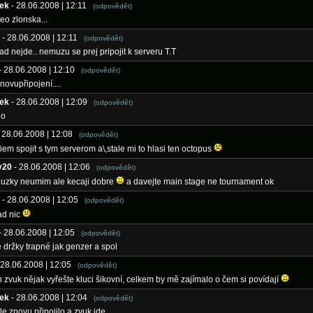
ek
- 28.06.2008 | 12:11
(odpovědět)
deo zlonska...
- 28.06.2008 | 12:11
(odpovědět)
ad nejde.. nemuzu se prej pripojit k serveru T.T
- 28.06.2008 | 12:10
(odpovědět)
novupřipojení....
ek
- 28.06.2008 | 12:09
(odpovědět)
lo
- 28.06.2008 | 12:08
(odpovědět)
iem spojit s tym serverom a\,stale mi to hlasi ten octopus
y20
- 28.06.2008 | 12:06
(odpovědět)
ouzky neumim ale kecaji dobre
a davejte main stage ne tournament ok
- 28.06.2008 | 12:05
(odpovědět)
ad nic
- 28.06.2008 | 12:05
(odpovědět)
 držky trapné jak genzer a spol
 28.06.2008 | 12:05
(odpovědět)
n zvuk nějak vyřešte kluci šikovní, celkem by mě zajímalo o čem si povídají
ek
- 28.06.2008 | 12:04
(odpovědět)
le znovu připojilo a zvuk jde