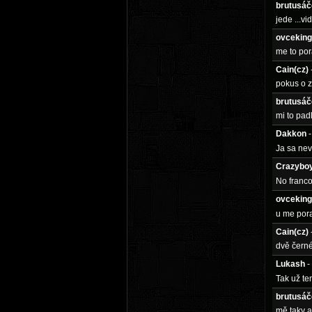
brutusáč
jede ...vi
ovceking
me to por
Cain(cz)
pokus o z
brutusáč
mi to pad
Dakkon
Ja sa nev
Crazybo
No franc
ovceking
u me por
Cain(cz)
dvě černé
Lukash
-
Tak už te
brutusáč
mě taky a