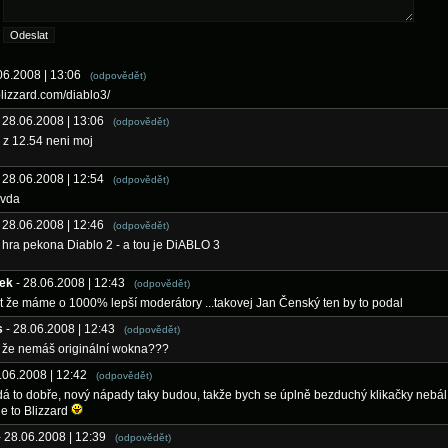
.06.2008 | 13:06
(odpovědět)
.blizzard.com/diablo3/
- 28.06.2008 | 13:06
(odpovědět)
c z 12.54 neni moj
- 28.06.2008 | 12:54
(odpovědět)
avda
- 28.06.2008 | 12:46
(odpovědět)
 hra pekona Diablo 2 - a tou je DiABLO 3
ek
- 28.06.2008 | 12:43
(odpovědět)
t že máme o 1000% lepší moderátory ...takovej Jan Čenský ten by to podal
s
- 28.06.2008 | 12:43
(odpovědět)
c že nemáš originální wokna???
8.06.2008 | 12:42
(odpovědět)
á to dobře, nový nápady taky budou, takže bych se úplně bezduchý klikačky nebál
e to Blizzard
- 28.06.2008 | 12:39
(odpovědět)