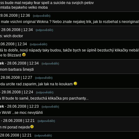
ass bude mat nejaky fear spell a suicide na svojich petov
 mlatia bejakeho velko moba
28.06.2008 | 12:36
(odpovědět)
 mate vsichni original Wokna ? Nebo znate nejakej trik, jak to rozbehat s neorigina
- 28.06.2008 | 12:34
(odpovědět)
s: wich doctor
8.06.2008 | 12:34
(odpovědět)
á to dobře, nový nápady taky budou, takže bych se úplně bezduchý klikačky nebál
e to Blizzard
ek
- 28.06.2008 | 12:34
(odpovědět)
enom barbara šmejdi
- 28.06.2008 | 12:27
(odpovědět)
teda urcite rad zaparim, jak tak na to koukam
- 28.06.2008 | 12:24
(odpovědět)
 a III bude to samé, bezduchá klikačka pro parchanty...
ek
- 28.06.2008 | 12:23
(odpovědět)
 WoW ...se moc nevytáhli
- 28.06.2008 | 12:21
(odpovědět)
m mi porad nejede
 28.06.2008 | 12:21
(odpovědět)