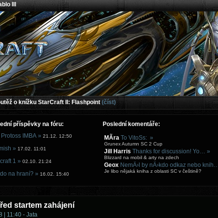
blo III
těž o knížku StarCraft II: Flashpoint
(číst)
ední příspěvky na fóru:
Poslední komentáře:
 Protoss IMBA »
21.12. 12:50
MÃ­ra
To VitoSs: »
Grunex Autumn SC 2 Cup
mish »
17.02. 11:01
Jill Harris
Thanks for discussion! Yo… »
Blizzard na mobil & arty na zdech
craft 1 »
02.10. 21:24
Geox
NemÄ›l by nÄ›kdo odkaz nebo knih
Je libo nějaká kniha z oblasti SC v češtině?
do na hraní? »
16.02. 15:40
řed startem zahájení
 | 11:40 - Jata