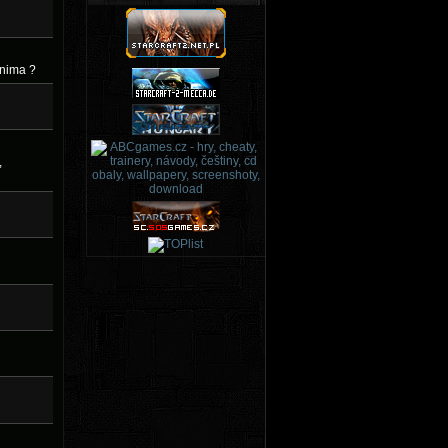
lnima ?
,