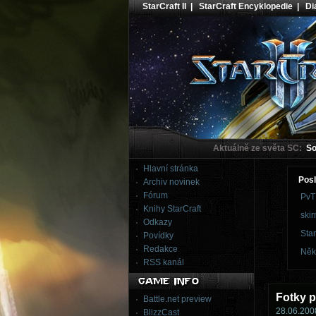
StarCraft II
|
StarCraft Encyklopedie
|
Dia
Aktuálně ze světa SC:
Sou
Hlavní stránka
Posl
Archiv novinek
Fórum
PvT
Knihy StarCraft
skir
Odkazy
Star
Povídky
Redakce
Něk
RSS kanál
Fotky p
Battle.net preview
28.06.2008
BlizzCast