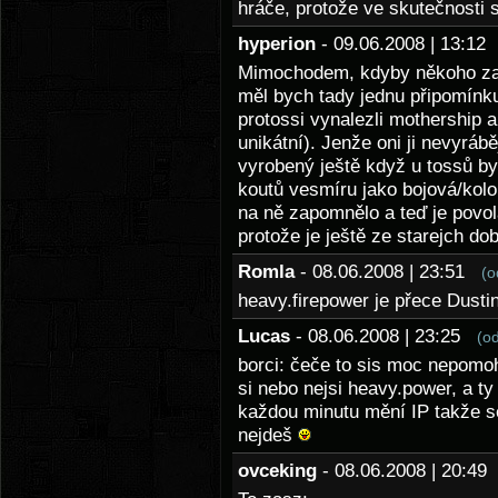
hráče, protože ve skutečnosti se
hyperion
- 09.06.2008 | 13:1
Mimochodem, kdyby někoho zají
měl bych tady jednu připomínku
protossi vynalezli mothership a 
unikátní). Jenže oni ji nevyráb
vyrobený ještě když u tossů by
koutů vesmíru jako bojová/kol
na ně zapomnělo a teď je povolá
protože je ještě ze starejch do
Romla
- 08.06.2008 | 23:51
(o
heavy.firepower je přece Dust
Lucas
- 08.06.2008 | 23:25
(o
borci: čeče to sis moc nepomohl
si nebo nejsi heavy.power, a ty 
každou minutu mění IP takže s
nejdeš
ovceking
- 08.06.2008 | 20:4