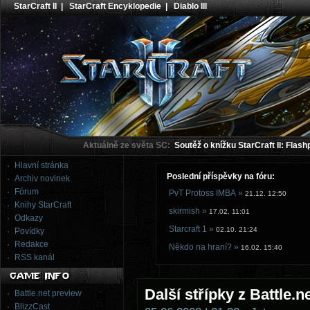
StarCraft II
|
StarCraft Encyklopedie
|
Diablo III
Aktuálně ze světa SC:
Soutěž o knížku StarCraft II: Flash
Hlavní stránka
Poslední příspěvky na fóru:
Archiv novinek
Fórum
PvT Protoss IMBA »
21.12. 12:50
Knihy StarCraft
skirmish »
17.02. 11:01
Odkazy
Starcraft 1 »
02.10. 21:24
Povídky
Redakce
Někdo na hraní? »
16.02. 15:40
RSS kanál
Další střípky z Battle.n
Battle.net preview
BlizzCast