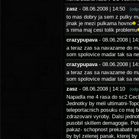
zasz
- 08.06.2008 | 14:50
(odp
to mas dobry ja sem z pulky mad
jinak je mezi pulkama hovno
J
s nima maj cesi tolik problemu
crazypupava
- 08.06.2008 | 
a teraz zas sa navazame do ma
som spolovice madar tak sa 
crazypupava
- 08.06.2008 | 
a teraz zas sa navazame do ma
som spolovice madar tak sa 
zasz
- 08.06.2008 | 14:10
(odp
Napadla me 4 rasa do sc2 Cec
Jednotky by meli ultimatni-Top
teleportacnich posuku co maj b
zdrazovani vyroby. Dalsi jednot
pusobil skillem demagogie. Po
pakaz- schopnost prekabatit se
by byl zelenej panak, kterej b