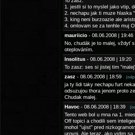
To zasz:
1. jestli si to myslel jako vtip,
2. nechapu jak ti muze hlaska "A
3. king neni burzoazie ale arist
4. omlovam se za tenhle muj Of
mauriicio
- 08.06.2008 | 19:
No, chudák je to malej, vždyť s
oteplováním.
Insolitus
- 08.06.2008 | 19:2
To zasz: ses si jistej tim "male
zasz
- 08.06.2008 | 18:59
(odp
ja ty lidi taky nechapu furt nek
odsuzujou thora jenom proto z
Chudak malej.
Havoc
- 08.06.2008 | 18:39
(o
Tento web bol u mna na 1. miest
Off topici a chodili sem intelig
mohol "ujist" pred nizkogramot
urovni. Ale teraz, ako vidim sa