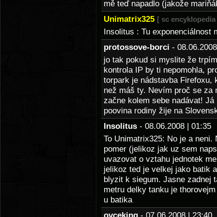
mě teď napadlo (jakože mariňák
Unimatrix325
[ sc encyklopedia 
Insolitus : Tu exponenciálnost 
protossove-borci
- 08.06.200
jo tak pokud si myslite že trp
kontrola IP by ti nepomohla, pr
torpark je nádstavba Firefoxu, 
než máš ty. Nevím proč se za 
začne kolem sebe nadávat! Já n
poovina rodiny žije na Slovensk
Insolitus
- 08.06.2008 | 01:3
To Unimatrix325: No je a neni. 
pomer (jelikoz jak uz sem naps
uvazovat o vztahu jednotek me
jelikoz ted je velkej jako batik
blyzit k siegum. Jasne zadnej t
metru delky tanku je thorovej
u batika
ovceking
- 07.06.2008 | 23:4