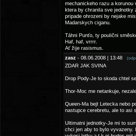
mechanickeho razu a korunou 
ktera by chranila sve jednotky
pripade ohrozeni by nejake mi
Madarskych ciganu.
Táhni Punťo, ty poulični směsk
Haf, haf, vrrrr.
Ať žije rasismus.
zasz
- 08.06.2008 | 13:48
(odp
ZDAR JAK SVINA
Drop Pody-Je to skoda chtel s
Thor-Moc me netankuje, nezale
Queen-Ma bejt Letecka nebo po
nastupce cerebretu, ale to asi 
Ultimatni jednotky-Je mi to sum
chci jen aby to bylo vyvazeny.
vykosi letku a t k ni budes mit 