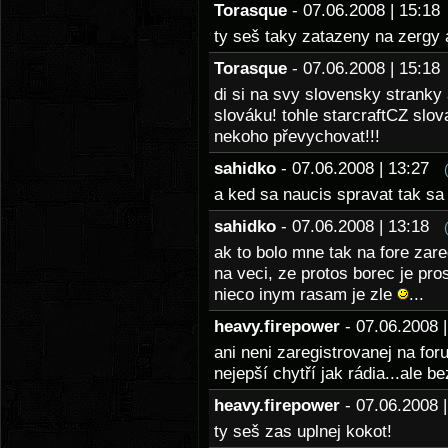
Torasque
- 07.06.2008 | 15:1
ty seš taky zatazeny na zergy a
Torasque
- 07.06.2008 | 15:1
di si na svy slovensky stranky
slováku! tohle starcraftCZ slov
nekoho převychovat!!!
sahidko
- 07.06.2008 | 13:27
a ked sa naucis spravat tak sa
sahidko
- 07.06.2008 | 13:18
ak to bolo mne tak na fore zar
na veci, ze protos borec je pr
nieco inym rasam je zle
...
heavy.firepower
- 07.06.2008
ani neni zaregistrovanej na for
nejepší chytří jak rádia...ale b
heavy.firepower
- 07.06.2008
ty seš zas uplnej kokot!