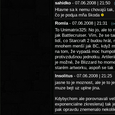
sahidko
- 07.06.2008 | 21:50
Hlavne sa k nemu chovajú tak,
čo je podµa mňa škoda
Romla
- 07.06.2008 | 21:31
(o
To Unimatrix325: No jo, ale to
jak Battlecruiser. Vím, že se t
lidí, co Starcraft 2 budou hrát,
mnohem menší jak BC, když má n
na tom, že vypadá moc humpol
protivzdušnou jednotku. Artilerii
je možné, že Blizzard ho mome
starém artworku, aspoň se tak
Insolitus
- 07.06.2008 | 21:2
jasne to je moznost, ale je to 
muze bejt uz uplne jina.
Kdybychom ale porovnavali veli
exponencialne zkreslena) tak je 
pak opravdu znemenalo nekolik 