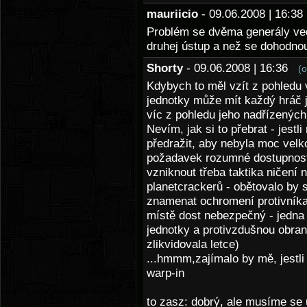
mauriicio
- 09.06.2008 | 16:
Problém se dvěma generály vedl
druhej ústup a než se dohodnou 
Shorty
- 09.06.2008 | 16:36
(
Kdybych to měl vzít z pohledu v
jednotky může mít každý hráč j
víc z pohledu jeho nadřízených 
Nevím, jak si to přebrat - jestl
předražit, aby nebyla moc velk
požadavek rozumné dostupnosti 
vzniknout třeba taktika ničení
planetcrackerů - obětovalo by 
znamenat ochromení protivníka
místě dost nebezpečný - jedna 
jednotky a protivzdušnou obran
zlikvidovala letce)
...hmmm,zajímalo by mě, jestli
warp-in
to zasz: dobrý, ale musíme se 