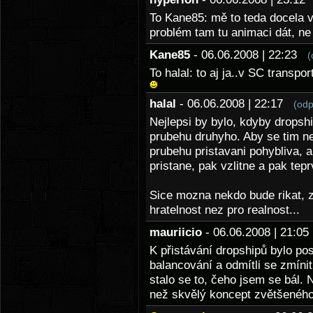
To Kane85: mě to teda docela v
problém tam tu animaci dát, ne 
Kane85
- 06.06.2008 | 22:23
(
To halal: to aj ja..v SC transpo
halal
- 06.06.2008 | 22:17
(odp
Nejlepsi by bylo, kdyby dropsh
prubehu druhyho. Aby se tim ne
prubehu pristavani pohybliva, 
pristane, pak vzlitne a pak tep
Sice mozna nekdo bude rikat, ze
hratelnost nez pro realnost...
mauriicio
- 06.06.2008 | 21:
K přistávání dropshipů bylo po
balancování a odmítli se zmínit
stalo se to, čeho jsem se bál. 
než skvělý koncept zvětšeného 