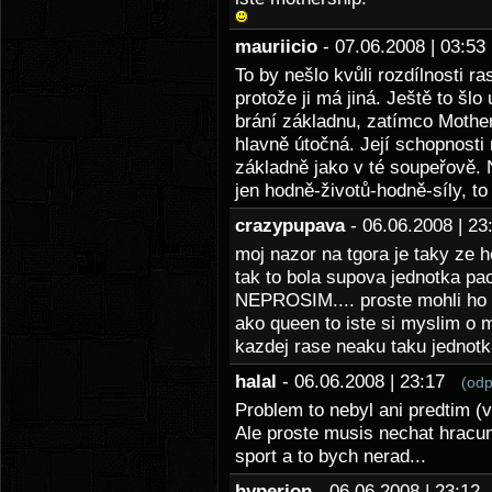
mauriicio
- 07.06.2008 | 03:
To by nešlo kvůli rozdílnosti r
protože ji má jiná. Ještě to šl
brání základnu, zatímco Mothers
hlavně útočná. Její schopnosti
základně jako v té soupeřově. 
jen hodně-životů-hodně-síly, to
crazypupava
- 06.06.2008 | 
moj nazor na tgora je taky ze ho
tak to bola supova jednotka p
NEPROSIM.... proste mohli ho n
ako queen to iste si myslim o m
kazdej rase neaku taku jednotku 
halal
- 06.06.2008 | 23:17
(odp
Problem to nebyl ani predtim (
Ale proste musis nechat hracum
sport a to bych nerad...
hyperion
- 06.06.2008 | 23:1