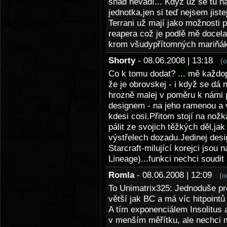
snad nevadí... Když už se tu na
jednotka,jen si teď nejsem jist
Terrani už mají jako možnosti 
reapera což je podlě mě docel
krom všudypřítomných mariňák
Shorty
- 08.06.2008 | 13:18
(
Co k tomu dodat? ... mě každo
že je obrovskej - i když se dá n
hrozně malej v poměru k námi 
designem - na jeho ramenou a v
kdesi cosi.Přitom stojí na nožk
pálit ze svojich těžkých děl,jak
výstřelech dozadu.Jedinej desi
Starcraft-milující korejci jsou 
Lineage)...funkci nechci soudit
Romla
- 08.06.2008 | 12:09
(o
To Unimatrix325: Jednoduše pr
větší jak BC a má víc hitpointů
A tím exponenciálem Insolitus a
v menším měřítku, ale nechci ml