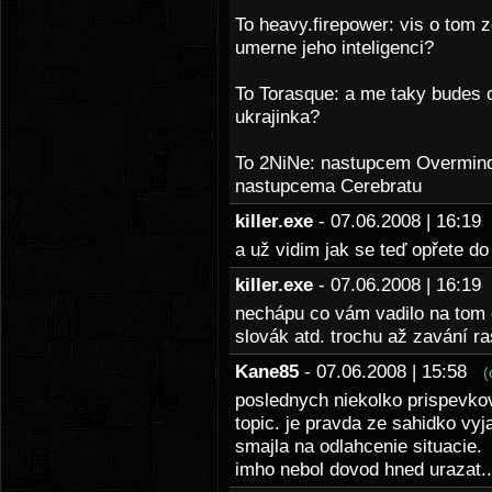
To heavy.firepower: vis o tom 
umerne jeho inteligenci?
To Torasque: a me taky budes ch
ukrajinka?
To 2NiNe: nastupcem Overmind
nastupcema Cerebratu
killer.exe
- 07.06.2008 | 16:1
a už vidim jak se teď opřete d
killer.exe
- 07.06.2008 | 16:1
nechápu co vám vadilo na tom c
slovák atd. trochu až zavání 
Kane85
- 07.06.2008 | 15:58
(
poslednych niekolko prispevkov
topic. je pravda ze sahidko vyja
smajla na odlahcenie situacie.
imho nebol dovod hned urazat..