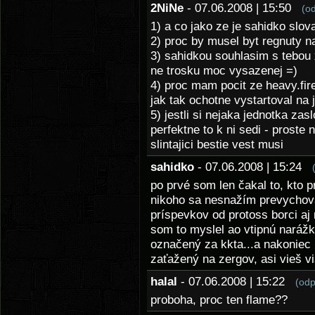
2NiNe
- 07.06.2008 | 15:50
(o
1) a co jako ze je sahidko slov
2) proc by musel byt regnuty n
3) sahidkou souhlasim s tebou
ne trosku moc vysazenej =)
4) proc mam pocit ze heavy.fir
jak tak ochotne vystartoval na 
5) jestli si nejaka jednotka zas
perfektne to k ni sedi - proste
slintajici bestie vest musi
sahidko
- 07.06.2008 | 15:24
po prvé som len čakal to, kto 
nikoho sa nesnažím prevychováv
príspevkov od protoss borci aj n
som to myslel ao vtipnú naráž
označený za kkta...a nakoniec 
zaťažený na zergov, asi vieš v
halal
- 07.06.2008 | 15:22
(odp
proboha, proc ten flame??