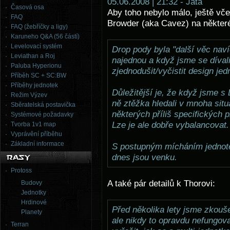
05.06.2008 | 21:32 - Jata
Časová osa
Aby toho nebylo málo, ještě vče
FAQ
Browder (aka Cavez) na některé
FAQ (žebříčky a ligy)
Karuneho Q&A (56 částí)
Levelovací systém
Drop pody byla "další věc na
Leviathan a Roj
najednou a když jsme se dívali
Paluba Hyperionu
zjednodušit/vyčistit design jed
Příběh SC + SC:BW
Příběhy jednotek
Důležitější je, že když jsme s
Režim Výzev
ně ztěžka hledali v mnoha sit
Sběratelská postavička
některých příliš specifických 
Systémové požadavky
Lze je ale dobře vybalancovat.
Tvorba 1v1 map
Vyprávění příběhu
Základní informace
S postupným mícháním jednote
dnes jsou venku.
Protoss
A také pár detailů k Thorovi:
Budovy
Jednotky
Hrdinové
Před několika lety jsme zkouše
Planety
ale nikdy to opravdu nefungova
Terran