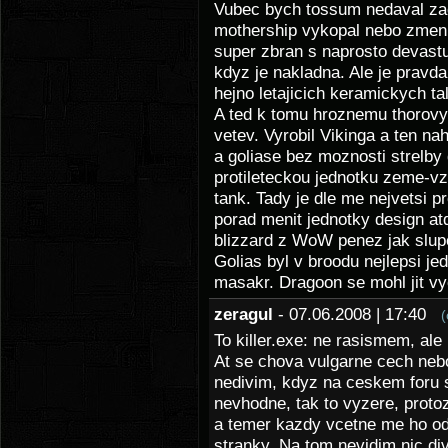
Vubec bych tossum nedaval zad
mothership vykopal nebo zmeni
super zbran s naprosto devastuj
kdyz je nakladna. Ale je pravd
hejno letajicich keramickych tal
A ted k tomu hroznemu thorovy. 
vetev. Vyrobil Vikinga a ten na
a goliase bez moznosti strelby
protileteckou jednotku zeme-vz
tank. Tady je dle me nejvetsi 
porad menit jednotky design at
blizzard z WoW penez jak slupe
Golias byl v broodu nejlepsi je
masakr. Dragoon se mohl jit vy
zeragul
- 07.06.2008 | 17:40
(
To killer.exe: ne rasismem, al
At se chova vulgarne cech neb
nedivim, kdyz na ceskem foru 
nevhodne, tak to vyzere, proto
a temer kazdy vcetne me ho odk
stranky. Na tom nevidim nic di