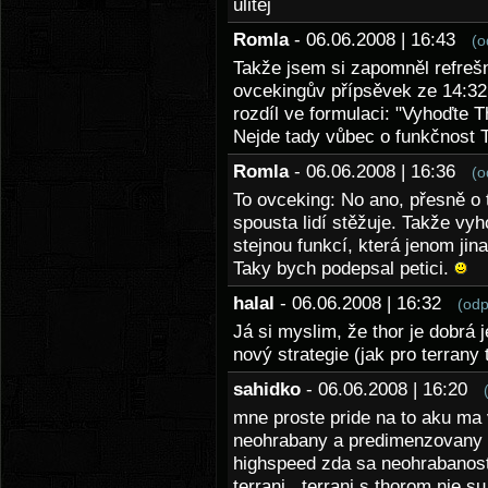
ulitej
Romla
- 06.06.2008 | 16:43
(o
Takže jsem si zapomněl refreš
ovcekingův přípsěvek ze 14:32
rozdíl ve formulaci: "Vyhoďte 
Nejde tady vůbec o funkčnost T
Romla
- 06.06.2008 | 16:36
(o
To ovceking: No ano, přesně o 
spousta lidí stěžuje. Takže vy
stejnou funkcí, která jenom jin
Taky bych podepsal petici.
halal
- 06.06.2008 | 16:32
(odp
Já si myslim, že thor je dobrá j
nový strategie (jak pro terrany 
sahidko
- 06.06.2008 | 16:20
mne proste pride na to aku ma 
neohrabany a predimenzovany a
highspeed zda sa neohrabanost
terrani...terrani s thorom nie su