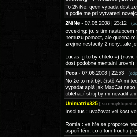
To 2NiNe: qeen vypada dost zen
a podle me pri vytvareni novej
2NiNe
- 07.06.2008 | 23:12
(o
ovceking: jo, s tim nastupcem 
nemuzu pomoct, ale queena mi 
zrejme nestacily 2 nohy...ale 
Lucas: jj to by chtelo =) (navic
dost podobne mentalni urovni)
Peca
- 07.06.2008 | 22:53
(odp
No že to má být čistě AA mi te
vypadat spíš jak MadCat nebo 
obléhací stroj by mi nevadil an
Unimatrix325
[ sc encyklopedia 
Insolitus : uvažovat velikost ve
Romla : ve hře se proporce ned
aspoň těm, co o tom trochu př