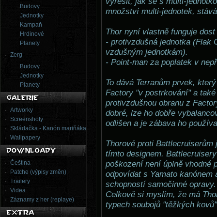
vyřešit, jak se s multi-jednotk
Budovy
množství multi-jednotek, stáv
Jednotky
Kampaň
Thor nyní vlastně funguje dost
Hrdinové
- protivzdušná jednotka (Flak
Planety
vzdušným jednotkám).
Zerg
- Point-man za poplatek v nepř
Budovy
Jednotky
To dává Terranům prvek, který
Planety
Factory "v postrkování" a tak
protivzdušnou obranu z Factor
Artworky
dobré, lze ho dobře vybalancov
Screenshoty
odlišen a je zábava ho používa
Skládačka - Kanón mariňáka
Wallpapery
Thorové proti Battlecruiserům 
tímto designem. Battlecruisery
Čeština
poškození není úplně vhodné p
Patche (výpisy změn)
odpovídat s Yamato kanónem a
Trailery
schopností samočinné opravy. 
Videa
Celkově si myslím, že má Thor
Záznamy z her (replaye)
typech soubojů "těžkých kovů"