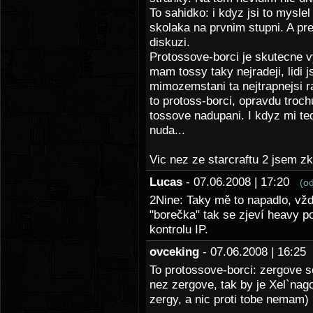
To sahidko: i kdyz jsi to myslel
skolaka na prvnim stupni. A pr
diskuzi.
Protossove-borci je skutecne 
mam tossy taky nejradeji, lidi 
mimozemstani ta nejtrapnejsi 
to protoss-borci, opravdu troch
tossove nadupani. I kdyz mi ted
nuda...
Vic nez ze starcraftu 2 jsem zkl
Lucas
- 07.06.2008 | 17:20
(o
2Nine: Taky mě to napadlo, vž
"borečka" tak se zjeví heavy p
kontrolu IP.
ovceking
- 07.06.2008 | 16:2
To protossove-borci: zergove so
nez zergove, tak by je Xel`nag
zergy, a nic proti tobe nemam)