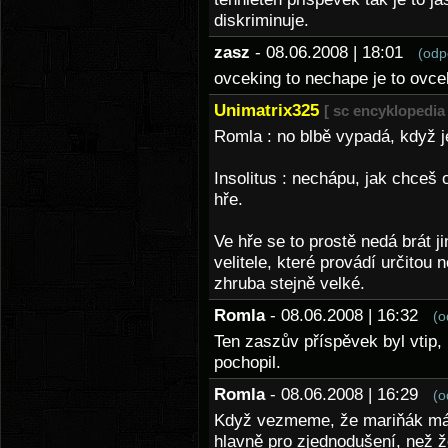
diskriminuje.
zasz
- 08.06.2008 | 18:01
(odp
ovceking to nechape je to ovc
Unimatrix325
[ sc encyklopedia 
Romla : no blbě vypadá, když j
Insolitus : nechápu, jak chceš
hře.
Ve hře se to prostě nedá brát j
velitele, které provádí určitou 
zhruba stejně velké.
Romla
- 08.06.2008 | 16:32
(o
Ten zaszův příspěvek byl vtip, 
pochopil.
Romla
- 08.06.2008 | 16:29
(o
Když vezmeme, že mariňák má 
hlavně pro zjednodušení, než že