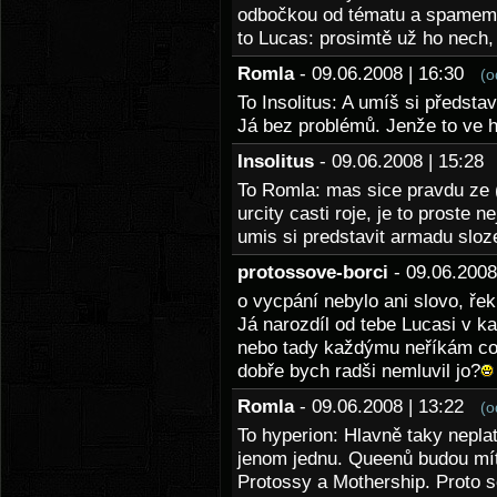
odbočkou od tématu a spamem
to Lucas: prosimtě už ho nech,
Romla
- 09.06.2008 | 16:30
(o
To Insolitus: A umíš si představ
Já bez problémů. Jenže to ve 
Insolitus
- 09.06.2008 | 15:2
To Romla: mas sice pravdu ze 
urcity casti roje, je to proste 
umis si predstavit armadu sloz
protossove-borci
- 09.06.200
o vycpání nebylo ani slovo, řek
Já narozdíl od tebe Lucasi v 
nebo tady každýmu neříkám co 
dobře bych radši nemluvil jo?
Romla
- 09.06.2008 | 13:22
(o
To hyperion: Hlavně taky nepla
jenom jednu. Queenů budou mít
Protossy a Mothership. Proto s