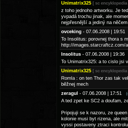
Unimatrix325
[ sc encyklopedia 
z toho jednoho artworku. Je ted
yvpadá trochu jinak, ale momen
nejpřesnější a jediný na něče
ovceking
- 07.06.2008 | 19:5
To Insolitus: porovnej thora s
http://images.starcraftcz.com/ar
Insolitus
- 07.06.2008 | 19:3
To Unimatrix325: a to cislo jsi
Unimatrix325
[ sc encyklopedia 
Romla : on ten Thor zas tak ve
běžnej mech
zeragul
- 07.06.2008 | 17:51
(
A ted zpet ke SC2 a doufam, ze
Pripojuji se k nazoru, ze queen
kolonie musi byt rizena, ale mi
vyssi postaveny ztraci kontrolu