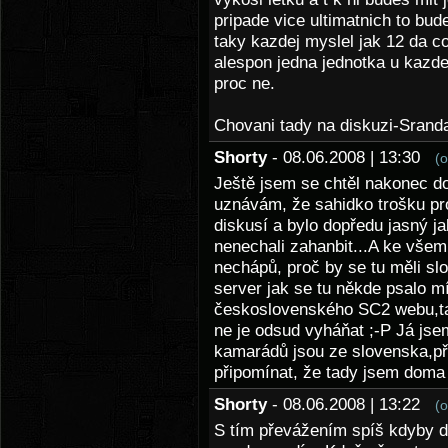
pripade vice ultimatnich to bude
taky kazdej myslel jak 12 da co
alespon jedna jednotka u kazdej
proc ne.
Chovani tady na diskuzi-Srand
Shorty
- 08.06.2008 | 13:30
(
Ještě jsem se chtěl nakonec dot
uznávám, že sahidko trošku pro
diskusí a bylo dopředu jasný ja
nenechali zahanbit...A ke všem
nechápů, proč by se tu měli sl
server jak se tu někde psalo mí
československého SC2 webu,ta
ne je odsud vyháňat ;-P Já js
kamarádů jsou ze slovenska,př
připomínat, že tady jsem doma 
Shorty
- 08.06.2008 | 13:22
(
S tím převážením spíš kdyby d