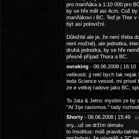
pro mariňáka a 1:10 000 pro BC
by ve hře měl asi 4cm. Což by
mariňákovi i BC. Teď je Thor 
být asi poloviční.
Důležité ale je, že není třeba d
není možné), ale jednotka, kte
druhá jednotka, by ve hře neměl
přesně případ Thora a BC.
ovceking
- 08.06.2008 | 16:1
velikosti: jj rekl bych tak neja
teda Science vessel, mi prisel
ze e velkej radove jako BC, spi
To Jata & Jetro: myslim ze by 
"Ať žije rasismus." tady rozho
Shorty
- 08.06.2008 | 15:49
(
sry...už se držím tématu
to Insolitus: máš pravdu-takhle
pochybuju, že vývojáři z SC se