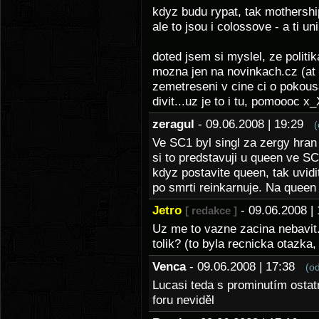
kdyz budu rypat, tak mothership 
ale to jsou i colossove - a ti un
doted jsem si myslel, ze politi
mozna jen na novinkach.cz (at 
zemetreseni v cine ci o pokous
divit...uz je to i tu, pomoooc x
zeragul
- 09.06.2008 | 19:29
(
Ve SC1 byl singl za zergy hran 
si to predstavuji u queen ve SC
kdyz postavite queen, tak uvid
po smrti reinkarnuje. Na queen 
Jetro
- 09.06.2008 
[ redakce ]
Uz me to vazne zacina nebavi
tolik? (to byla recnicka otazka,
Venca
- 09.06.2008 | 17:38
(o
Lucasi teda s prominutím ostat
foru neviděl