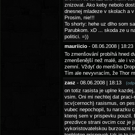
znizovat. Ako keby nebolo dos
dnesnej mladeze v skolach a v
Prosim, nie!!!
To shorty: hehe uz dlho som sa
Parubkom. xD ... skoda ze u na
politici. =))
mauriicio
- 08.06.2008 | 18:
To zmenšování probíhá hned dva
zmenšenější než malé, ale i v
zemní. Vždyť do menšího Drops
Tím ale nevyvracím, že Thor m
zasz
- 08.06.2008 | 18:13
(odp
on totiz rasista je uplne kazdej
vsim. Oni mi nechtej dat praci-
scv(cernoch) rasismus, on pest
vubec nepochopil, tu narazku co
kterej sem v prispevku pouzil.
prezdivce strani ovcim coz je 
vykoristovatelskou burzoazni tr
tenhleten prispevek tak je to j