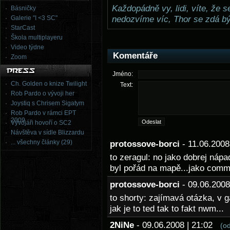
Každopádně vy, lidi, víte, že 
Básničky
Galerie "I <3 SC"
nedozvíme víc, Thor se zdá bý
StarCast
Škola multiplayeru
Video týdne
Komentáře
Zoom
Jméno:
Ch. Golden o knize Twilight
Text:
Rob Pardo o vývoji her
Joystiq s Chrisem Sigatym
Rob Pardo v rámci EPT
2009
Vývojáři hovoří o SC2
Návštěva v sídle Blizzardu
... všechny články (29)
protossove-borci
- 11.06.200
to zeragul: no jako dobrej nápad
byl pořád na mapě...jako comma
protossove-borci
- 09.06.200
to shorty: zajímavá otázka, v g
jak je to ted tak to fakt nwm...
2NiNe
- 09.06.2008 | 21:02
(o