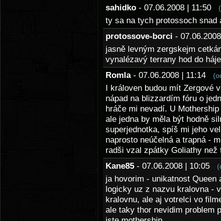
sahidko
- 07.06.2008 | 11:50
ty sa na tych protossoch snad
protossove-borci
- 07.06.200
jasně levným zergskejm cetkám
vynalézavý terrany hod do háje.
Romla
- 07.06.2008 | 11:14
(o
I královen budou mít Zergové ve
nápad na blizzardím fóru o jedn
hráče mi nevadí. U Mothership 
ale jedna by měla být hodně sil
superjednotka, spíš mi jeho veli
naprosto neúčelná a trapná - 
radši vzal zpátky Goliathy než 
Kane85
- 07.06.2008 | 10:05
(
ja hovorim - unikatnost Queen 
logicky uz z nazvu kralovna - v
kralovnu, ale aj votrelci vo film
ale taky thor nevidim problem 
iste mothership.