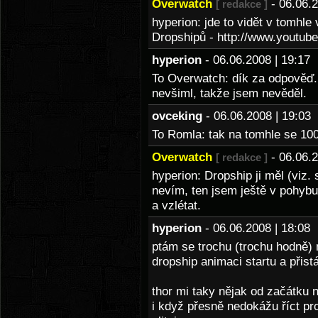
Overwatch
- 06.06.
[ redakce ]
hyperion: jde to vidět v tomhle
Dropshipů - http://www.youtu
hyperion
- 06.06.2008 | 19:1
To Overwatch: dík za odpověď.
nevšiml, takže jsem nevěděl.
ovceking
- 06.06.2008 | 19:0
To Romla: tak na tomhle se 1
Overwatch
- 06.06.
[ redakce ]
hyperion: Dropship ji měl (viz
nevím, ten jsem ještě v pohybu 
a vzlétat.
hyperion
- 06.06.2008 | 18:0
ptám se trochu (trochu hodně) 
dropship animaci startu a přist
thor mi taky nějak od začátku 
i když přesně nedokážu říct pr