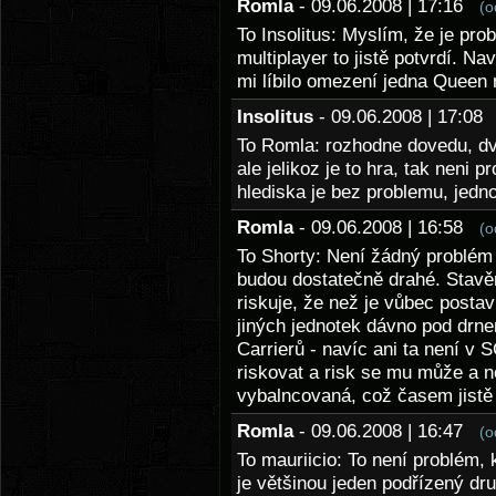
Romla
- 09.06.2008 | 17:16
(o
To Insolitus: Myslím, že je pro
multiplayer to jistě potvrdí. N
mi líbilo omezení jedna Queen 
Insolitus
- 09.06.2008 | 17:0
To Romla: rozhodne dovedu, dvo
ale jelikoz je to hra, tak neni 
hlediska je bez problemu, jednot
Romla
- 09.06.2008 | 16:58
(o
To Shorty: Není žádný problém 
budou dostatečně drahé. Stavěn
riskuje, že než je vůbec postaví
jiných jednotek dávno pod drne
Carrierů - navíc ani ta není v
riskovat a risk se mu může a n
vybalncovaná, což časem jistě
Romla
- 09.06.2008 | 16:47
(o
To mauriicio: To není problém,
je většinou jeden podřízený d